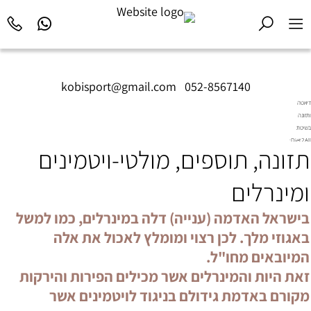
kobisport@gmail.com
|
052-8567140
דיאטה
ותזונה
בשיטת
Diet2All:
תזונה, תוספים, מולטי-ויטמינים
המדע
שמאחורי
הגוף
ומינרלים
המושלם.
בישראל האדמה (ענייה) דלה במינרלים, כמו למשל
באגוזי מלך. לכן רצוי ומומלץ לאכול את אלה
המיובאים מחו"ל.
זאת היות והמינרלים אשר מכילים הפירות והירקות
מקורם באדמת גידולם בניגוד לויטמינים אשר