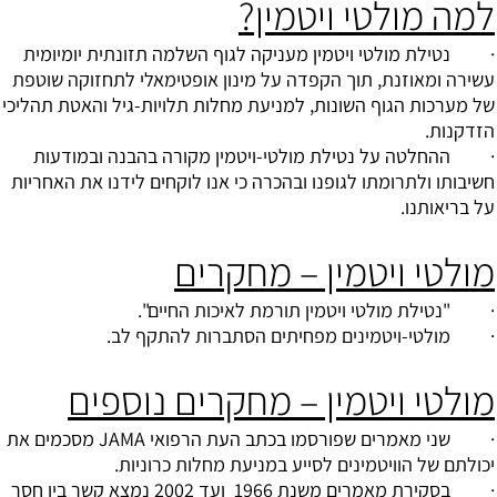
למה מולטי ויטמין?
· נטילת מולטי ויטמין מעניקה לגוף השלמה תזונתית יומיומית
עשירה ומאוזנת, תוך הקפדה על מינון אופטימאלי לתחזוקה שוטפת
של מערכות הגוף השונות, למניעת מחלות תלויות-גיל והאטת תהליכי
הזדקנות.
· ההחלטה על נטילת מולטי-ויטמין מקורה בהבנה ובמודעות
חשיבותו ולתרומתו לגופנו ובהכרה כי אנו לוקחים לידנו את האחריות
על בריאותנו.
מולטי ויטמין – מחקרים
· "נטילת מולטי ויטמין תורמת לאיכות החיים".
· מולטי-ויטמינים מפחיתים הסתברות להתקף לב.
מולטי ויטמין – מחקרים נוספים
· שני מאמרים שפורסמו בכתב העת הרפואי JAMA מסכמים את
יכולתם של הוויטמינים לסייע במניעת מחלות כרוניות.
· בסקירת מאמרים משנת 1966 ועד 2002 נמצא קשר בין חסר