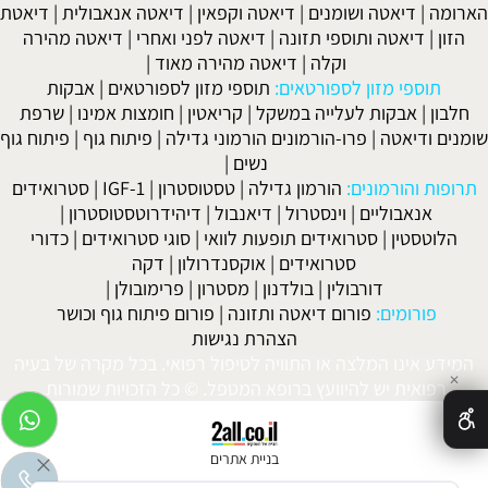
הארומה
|
דיאטה ושומנים
|
דיאטה וקפאין
|
דיאטה אנאבולית
|
דיאטת
הזון
|
דיאטה ותוספי תזונה
|
דיאטה לפני ואחרי
|
דיאטה מהירה
וקלה
|
דיאטה מהירה מאוד
|
תוספי מזון לספורטאים:
תוספי מזון לספורטאים
|
אבקות
חלבון
|
אבקות לעלייה במשקל
|
קריאטין
|
חומצות אמינו
|
שרפת
שומנים ודיאטה
|
פרו-הורמונים הורמוני גדילה
|
פיתוח גוף
|
פיתוח גוף
נשים
|
תרופות והורמונים:
הורמון גדילה
|
טסטוסטרון
|
IGF-1
|
סטרואידים
אנאבוליים
|
וינסטרול
|
דיאנבול
|
דיהידרוטסטוסטרון
|
הלוטסטין
|
סטרואידים תופעות לוואי
|
סוגי סטרואידים
|
כדורי
סטרואידים
|
אוקסנדרולון
|
דקה
דורבולין
|
בולדנון
|
מסטרון
|
פרימובולן
|
פורומים:
פורום דיאטה ותזונה
|
פורום פיתוח גוף וכושר
הצהרת נגישות
המידע אינו המלצה או התוויה לטיפול רפואי. בכל מקרה של בעיה
✕
רפואית יש להיוועץ ברופא המטפל. © כל הזכויות שמורות.
בניית אתרים