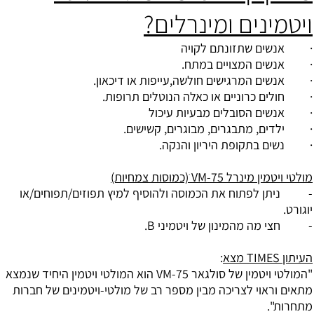
ויטמינים ומינרלים?
· אנשים שתזונתם לקויה
· אנשים המצויים במתח.
· אנשים המרגישים חולשה,עייפות או דיכאון.
· חולים כרוניים או כאלה הנוטלים תרופות.
· אנשים הסובלים מבעיות עיכול
· ילדים, מתבגרים, מבוגרים, קשישים.
· נשים בתקופת היריון והנקה.
מולטי ויטמין מינרל VM-75 ׁ(כמוסות צמחיות)
- ניתן לפתוח את הכמוסה ולהוסיף למיץ תפוזים/תפוחים/או
יוגורט.
- חצי מה מהמינון של ויטמיני B.
העיתון TIMES מצא
:
"המולטי ויטמין של סולגאר VM-75 הוא המולטי ויטמין היחיד שנמצא
מתאים וראוי לצריכה מבין מספר רב של מולטי-ויטמינים של חברות
מתחרות".