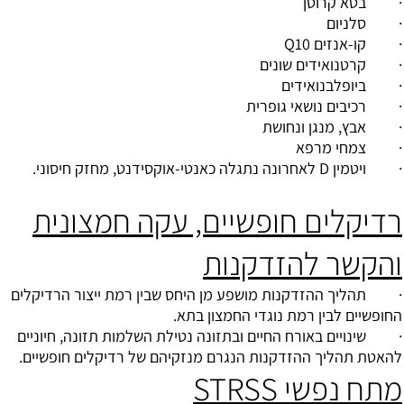
·
בטא קרוטן
·
סלניום
·
קו-אנזים Q10
· קרטנואידים שונים
·
ביופלבנואידים
· רכיבים נושאי גופרית
·
אבץ
, מנגן ו
נחושת
· צמחי מרפא
·
ויטמין D
לאחרונה נתגלה כאנטי-אוקסידנט, מחזק חיסוני.
רדיקלים חופשיים, עקה חמצונית
והקשר להזדקנות
· תהליך ההזדקנות מושפע מן היחס שבין רמת ייצור הרדיקלים
החופשיים לבין רמת נוגדי החמצון בתא.
· שינויים באורח החיים ובתזונה נטילת השלמות תזונה, חיוניים
להאטת תהליך ההזדקנות הנגרם מנזקיהם של רדיקלים חופשיים.
מתח נפשי STRSS