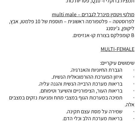
תמצית ברוקלי ו- Q10, פטריות כוח.
מולטי ויטמין מינרל לגברים – multi male
לפרוסטטה – פלטפורמה ראשונית – תוספת של 10 פלמטו, אבץ,
ליקופן, ג'ינסנג
B קומפלקס בצורת קו-אנזימים.
MULTI-FEMALE
שימושים עיקריים:
· הגברת החיוניות והאנרגיה.
· איזון המערכת ההורמונאלית הנשית.
· בריאות מערכת הרבייה הנשית והגנה עליה.
· בריאות העור, הציפורניים והשיער וטיפוחם.
· תמיכה במערכות הגוף במצבי מתח ומניעת נזקים במצבים
אלה.
· שמירה על מסת עצם תקינה.
· בריאות מערכת הלב וכלי הדם.