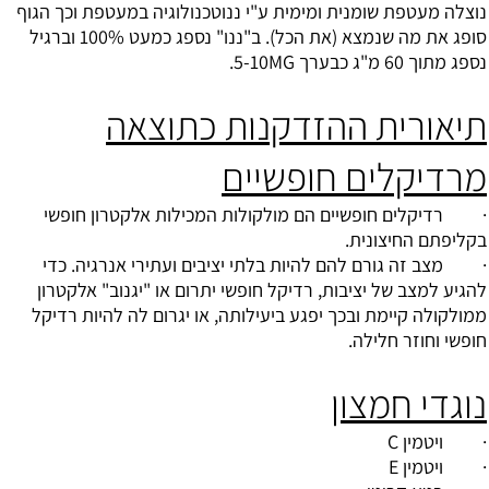
נוצלה מעטפת שומנית ומימית ע"י ננוטכנולוגיה במעטפת וכך הגוף
סופג את מה שנמצא (את הכל). ב"ננו" נספג כמעט 100% וברגיל
נספג מתוך 60 מ"ג כבערך 5-10MG.
תיאורית ההזדקנות כתוצאה
מרדיקלים חופשיים
· רדיקלים חופשיים הם מולקולות המכילות אלקטרון חופשי
בקליפתם החיצונית.
· מצב זה גורם להם להיות בלתי יציבים ועתירי אנרגיה. כדי
להגיע למצב של יציבות, רדיקל חופשי יתרום או "יגנוב" אלקטרון
ממולקולה קיימת ובכך יפגע ביעילותה, או יגרום לה להיות רדיקל
חופשי וחוזר חלילה.
נוגדי חמצון
·
ויטמין C
·
ויטמין E