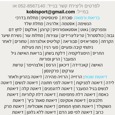
לפרטים וליצירת קשר בנייד: 052-8567140
או
במייל:
kobisport@gmail.com
בריאות ורפואה:
סוכרת
|
סינוסיטיס
|
מחלות בדרכי
הנשימה
|
אסטמה
|
אלרגיה
|
מחלת שלד
ומפרקים
|
גאוט
|
אוסטאופורוזיס
|
קרוהן
|
אולקוס
|
לחץ דם
גבוה
|
כולסטרול
|
טריגליצרידים
|
עצירות
|
מחלות עור
|
נשירת שיער
הקרחה
|
פסוריאזיס
|
סבוריאה
|
קוליטיס אולצרוזה
|
טחורים
|
לאחר
ניתוחי קיבה ומעיים
| מעי רגיז |
תת פעילות
התריס
|
היפוגליקמיה
|
דלקת בשתן
|
בריאות האישה גיל
המעבר
|
הריון ופוריות
האישה
|
קאנדידה
|
דיכאון
|
הרפס
|
אלצהיימר
|
טרשת
עורקים
|
פרקינסון
|
דיאטות שונות
:
הרזייה
|
הרזיה מהירה
|
דיאטה בהריון ולאחר
לידה
|
דיאטה למניקות
|
דיאטה לפני חתונה
|
דיאטה לנשים
|
דיאטה
לנשים בגיל המעבר
|
דיאטה לדוגמנים
|
דיאטה קלה
|
דיאטת
כאסח
|
דיאטה דלת פחמימות
|
דיאטה דלת קלוריות
|
דיאטת
חלבונים
|
דיאטת אטקינס
|
דיאטת סאות' ביץ'
|
דיאטת
השוקולד
|
דיאטת חומץ תפוחים
|
דיאטת אשכוליות
|
דיאטת מרק
כרוב
|
דיאטה לפי סוג הדם
|
דיאטה ללא גלוטן
|
דיאטת