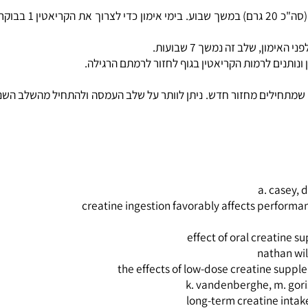
לית!
creatine ingestion favorably affects pe
effect of oral crea