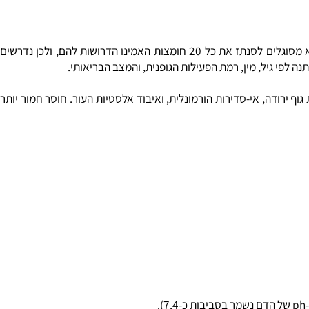
החלבון הוא חומר מזין חשוב לחיי האדם ולרוב בעלי החיים, המספק את צרכי הגוף לחומצות אמינו. בעלי החיים ממחלקת היונקים (בהם האדם) לא מסוגלים לסנתז את כל 20 חומצות האמינו הדרושות להם, ולכן נדרשים
י גיל, מין, רמת הפעילות הגופנית, והמצב הבריאותי.
רודה, אי-סדירות הורמונלית, ואיבוד אלסטיות העור. חוסר חמור יותר