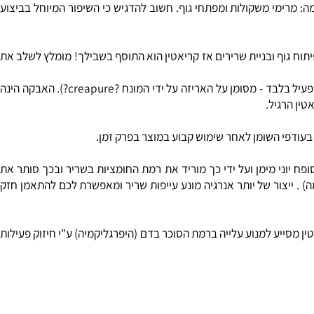
רימי משקולות ומפתחי גוף. חשוב להדגיש כי השיפור המיוחל בביצוע
ח גוף ובניית שרירים אז קריאטין הוא התוסף בשבילך! מומלץ לשלב את
אבקת קריאטין מונוהיידראט של חברת universal nutrition מכילה קריאטין טהור 100% ונקי מחומרי לוואי אחרים (נבדק במעבדה ואושר כחומר הפעיל בלבד - מסומן על האריזה על ידי המונח ?creapure?). האבקה הינה
ת את שרירי הגוף. בנוסף הקריאטין סופח יוני מימן ועל ידי כך מוריד את רמת החומציות בשריר ובכך סותר את
צור של יותר אנרגיה מונע עייפות שריר ומאפשרת לכם להתאמן חזק
מסייע למנוע עלייה ברמת הסוכר בדם (היפרגליקמיה) ע"י חיזוק פעילות