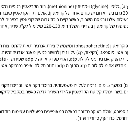
נתחיל בהסבר "ביולוגי" ומעמיק יותר. קריאטין קיים בתאי השריר בתור פוספוקריאטין (
מחקרים הראו כי נטילת קריאטין במינונים גבוהים (20-30 גרם קריאטין ביום) במשך 5 ימים, גרמה לעלייה
ר. יכולת קליטת הקריאטין על-ידי השריר גדלה כאשר במקביל לתקופת
ט, אולם בעיקר מדובר בכאלה המאופיינים בפעילויות עצימות בודדות (כ