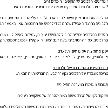
חלבונים
:
 ממברנה- "תעלות", "משאבות"
מבנה- דוג': קרטין, קולגן (בונה סחוס)
 מתכווצים- בונים תאי שריר
הורמונים- חלבונים שמעבירים מסרים בגוף (מתא לתא)
- חלבונים ש"תוקפים" חומרים זרים
ם- חלבונים שמפרקים או מרכיבים חומרים אחרים בתאים
בהרגלי האכילה שלהם בכדי לרכוש את החומצות שאין באפשרותם לסנתז - 
לבונים יכולים להוביל לתחושת עייפות, עמידות לאינסולין, נשירת שיע
, כמו זה המתבטא בעת רעב המוני, הוא קטלני (כמו בתסמונת הקוושירקו
:
, היסטידין, ולין, לאוצין, ליזין, טריפטופן, מתיונין, פנילאלנין, תראונין.
ריכה המוגברת של חלבונים:
גברת של חלבונים נקשרה לבעיות הבריאותיות הבאות: