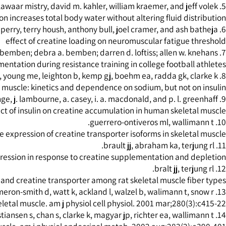
upplementation versus creatine loading in collegiate football
intake is beneficial to muscle performance during resistance 
tation increases total body water without altering fluid dist
effect of creatine loading on neuromuscular fatigue t
pplementation during resistance training in college football 
soleus muscle: kinetics and dependence on sodium, but not on
y effect of insulin on creatine accumulation in human skeleta
of the expression of creatine transporter isoforms in skeletal
r expression in response to creatine supplementation and de
take and creatine transporter among rat skeletal muscle fibe