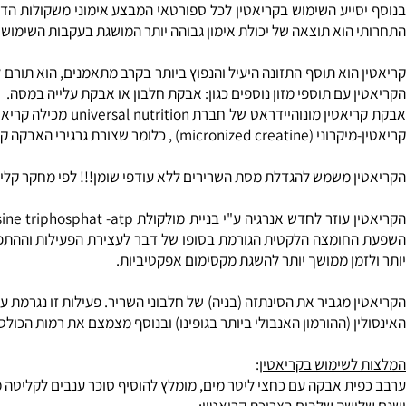
ט המאופיינים במספר רב של ביצועים קצרים ועצימים (כדורגל, כדורסל, 
ייע השימוש בקריאטין לכל ספורטאי המבצע אימוני משקולות הדורשים 
הוא תוצאה של יכולת אימון גבוהה יותר המושגת בעקבות השימוש בקריא
הוא תוסף התזונה היעיל והנפוץ ביותר בקרב מתאמנים, הוא תורם לעליי
עם תוספי מזון נוספים כגון: אבקת חלבון או אבקת עלייה במסה.
יותר ולכן נמהלים מיידית במים ואינם מותירים משקעים בדומה לקריאטין הרגיל.
להגדלת מסת השרירים ללא עודפי שומן!!! לפי מחקר קליני שנערך על-ידי היצרן נצפתה עליה של כ- 25% במסה השרירית 
ומצה הלקטית הגורמת בסופו של דבר לעצירת הפעילות וההתפתחות (ת
מן ממושך יותר להשגת מקסימום אפקטיביות.
מגביר את הסינתזה (בניה) של חלבוני השריר. פעילות זו נגרמת ע"י ספי
ן (ההורמון האנבולי ביותר בגופינו) ובנוסף מצמצם את רמות הכולסטרול