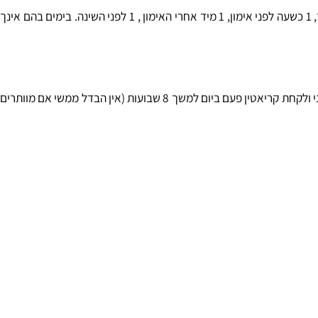
1. שלב העמסה - בשלב הזה לוקחים 5 גרם (כפית) קריאטין 4 פעמים ביום (סה"כ 20 גרם) במשך שבוע. בימי אימון כדי לצרוך את הקריאטין 1 בבוקר, 1 כשעה לפני אימון, 1 מיד אחרי האימון , 1 לפני השינה. בימים בהם אינך
סה"כ לוקחים קריאטין במשך 8 שבועות ועושים הפסקה של 4 שבועות לפני שמתחילים מחזור חדש. ניתן לוותר על שלב העמסה ולהתחיל מהשלב השני ולקחת קריאטין פעם ביום למשך 8 שבועות (אין הבדל ממשי אם מוותרים