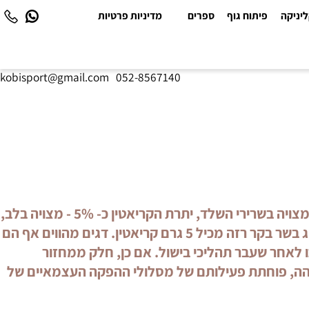
יקה
פיתוח גוף
ספרים
מדיניות פרטיות
kobisport@gmail.com
|
052-8567140
הקריאטין נוצר במקור בגוף בכבד, בכליה ובלבלב. 95% מכמות הקריאטין הכוללת בגוף (כ-120 גרם באדם ממוצע) מצויה בשרירי השלד, יתרת הקריאטין כ- 5% - מצויה בלב,
במוח ובאשכים. ניתן גם לקבל קריאטין באמצעות התזונה. המקור העשיר ביותר לקריאטין הוא בשר בקר רזה; 1.1 ק"ג בשר בקר רזה מכיל 5 גרם קריאטין. דגים מהווים אף הם
לאחר שעבר תהליכי בישול. אם כן, חלק ממחזור
הה, פוחתת פעילותם של מסלולי ההפקה העצמאיים של