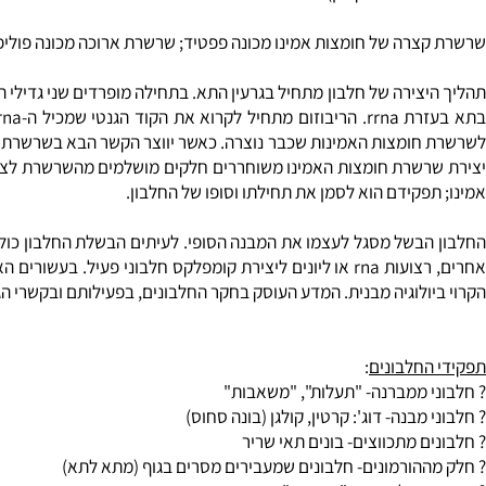
פעילותם בגוף החי.
דיו בשם קודון).
רה של חומצות אמינו מכונה פפטיד; שרשרת ארוכה מכונה פוליפפטיד.
פקידם הוא לסמן את תחילתו וסופו של החלבון.
בשל מסגל לעצמו את המבנה הסופי. לעיתים הבשלת החלבון כוללת גם קט
אחרים, רצועות rna או ליונים ליצירת קומפלקס חלבוני פעיל. 
לוגיה מבנית. המדע העוסק בחקר החלבונים, בפעילותם ובקשרי הגומלין בי