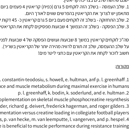
שימוש בקריאטין
:
ת אבקה עם כחצי ליטר מים, מומלץ להוסיף סוכר ענבים לקליטה מקסימ
שה שלבים בצריכת קריאטין:
 לצרוך את הקריאטין בהפרשים שווים לאורך היום.
העמסה, שלב זה תורם לרוויה מהירה יותר של הקריאטין בשריר).
ור לקחת את הקריאטין עם כחצי ליטר מים!
rformance and muscle metabolism during maximal exercise i
tine supplementation on skeletal muscle phosphocreatine res