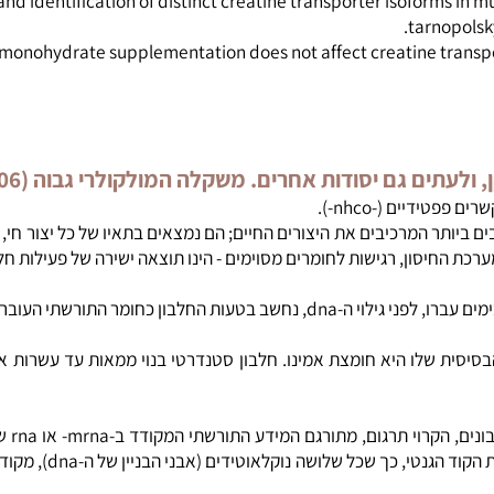
porter protein content, localization, and gene expression in r
y and identification of distinct creatine transporter isoform
 monohydrate supplementation does not affect creatine tran
גם יסודות אחרים. משקלה המולקולרי גבוה (104-106).
ם (-nhco-).
ר המרכיבים את היצורים החיים; הם נמצאים בתאיו של כל יצור חי, לל
 החיסון, רגישות לחומרים מסוימים - הינו תוצאה ישירה של פעילות חלבונ
ממנו מתפתחים התאים וכל חלקי הגוף.
ת שלו היא חומצת אמינו. חלבון סטנדרטי בנוי ממאות עד עשרות אלפ