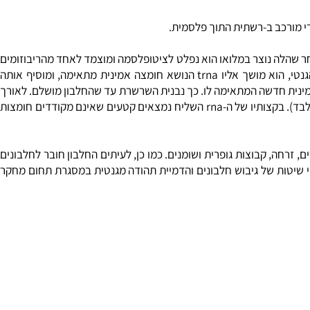
החלבונים נבנים בתוך התאים על-ידי הריבוזומים. בתהליך היצירה של חלבונים, הקרוי תרגום, מתורגם המידע התורשתי המקודד ב-mrna- או rna שליח, שהוא בעצמו משועתק מה-dna. הגנים המרכיבים את ה-dna, הינם,
בונים. ה-dna מקודד ליצירת חלבונים באמצעות הקוד הגנטי, כך שכל שלושה נוקלאוטידים (אבני הבניין של ה-dna), מקודדים לחומצה אמינית אחת (שלושה נוקלאוטידים המקודדים לחומצת אמינו
ורכב ב-רשתית התוך פלסמית.
ן מתחיל בגרעין התא. בתחילה מופרדים שני גדילי הסליל הכפול של ה-dna בעזרת אנזים, עליו אחד הגדילים נבנה mrna. לאחר שהלה נוצר במלואו הוא נפלט לציטופלסמה ומוצמד לאחד מהריבוזומים
בתא בעזרת rrna. הריבוזום מתחיל לקרוא את הקוד הגנטי שמכיל ה-mrna. כאשר הריבוזום מזהה את סוג החומצה האמינית הנחוצה לפי הקוד הגנטי, הוא מושך אליו trna הנושא חומצה אמינית מתאימה, ומוסיף אותה
 האמיניות ישוחרר ה-trna לציטופלסמה בכדי להצמד לחומצה אמינית חדשה המתאימה לו. כך נבנית השרשרת עד שהחלבון מושלם. לאורך
יצירת שרשרת חומצות האמינו משוחררים חלקים מושלמים מהשרשרת לציטופלסמה עד שכל החלבון המושלם משוחרר (לעת עתה במבנה ראשוני בלבד). בקצותיו של ה-rna השליח נמצאים קטעים שאינם מקודדים חומצות
ה, קבוצות גופרית ושומנים. כמו כן, לעיתים החלבון חובר לחלבונים
ל-ידי שיטות של גיבוש חלבונים והדמיית תהודה מגנטית במסגרת תחום מחקר