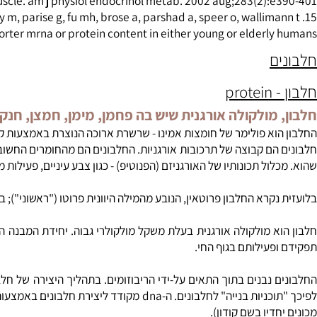
at skeletal muscle. am j physiol cell physiol. 2001 mar;280(3):
s in muscle. am j physiol endocrinol metab. 2002 aug;283(2):e
sporter mrna or protein content in either young or elderly
ם
pr
מולקולה אורגנית שיש בה פחמן, מימן, חמצן, חנקן, ולעתים 
וא פולימר של
חומצות אמינו
- שרשרת ארוכה הנוצרת באמצעות קשרים פפטידיי
ם קבוצה של תרכובות אורגניות. החלבונים הם מהחומרים החשובים ביות
ול תכונותיו של האורגניזם (הפנוטיפ) - כגון צבע עיניים, פעילות מערכת
ן פרוטאין, הנובע מהמילה היוונית פרוטו ("ראשוני"); בימים עברו, לפני גילוי ה-dna, נחשב בטעות החלבון כחומר התורשתי העובר מההורים לצאצאיהם, ו
א מולקולה אורגנית בעלת משקל מולקולרי גבוה. יחידת המבנה הבסיסי