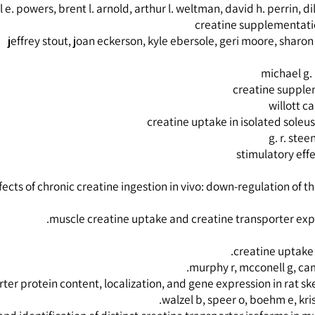
the effects of low-dose creatine s
long-term creatine 
creatine supplemen
creatine su
creatine uptake in isolated 
stimulator
ffects of chronic creatine ingestion in vivo: down-regulation 
muscle creatine uptake and creatine transporte
creatine up