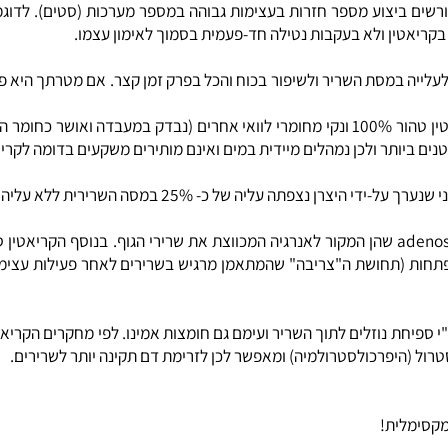
כדורעף, כדוריד ועוד).
ביצוע מספר חזרות בעצימות גבוהה במספר מערכות (סטים). לדוגמה: מ
טין ולא בעקבות נטילה חד-פעמית בסמוך לאימון עצמו.
ה במסת השריר ולשיפור בכוח והכל בפרק זמן קצר. אם מטרתך היא פיתו
ללא עליה בעודפי השומן לאחר שימוש קבוע במוצר בפרק זמן.
הקריאטין עוזר לחדש אנרגיה ע"י בניית מולקולת adenosine triphosphat -atp שהן המקור לאנרגיה המכווצ
חושת ה"צריבה" שהמתאמן מרגיש בשרירים לאחר פעילות עצימה) . יי
חת נוזלים לתוך השריר ועימם גם חומצות אמינו. לפי מחקרים הקריאטין 
 (היפרכולסטרולמיה) ומאפשר לכן לזרימת דם תקינה יותר לשרירים.