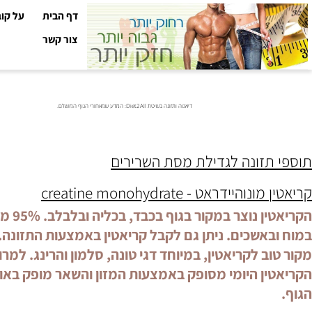
דף הבית
על קובי עזר
צור קשר
דיאטה ותזונה בשיטת Diet2All: המדע שמאחורי הגוף המושלם.
תזונה לגדילת מסת השרירים
יידראט - creatine monohydrate
ב לקריאטין, במיוחד דגי טונה, סלמון והרינג. למרות
ין היומי מסופק באמצעות המזון והשאר מופק באופן ע