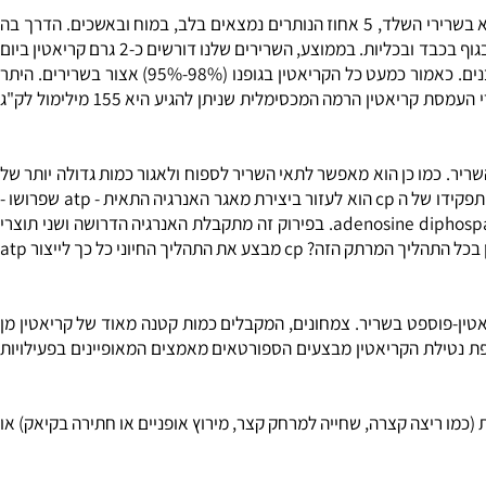
הוא תרכובת שהגוף מפיק משלוש חומצות האמינו ארגינין (arginine), גליצין (glycine) ו-מתיונין (methionine). רוב הקריאטין בגופינו נמצא בשרירי השלד, 5 אחוז הנותרים נמצאים בלב, במוח ובאשכים. הדרך בה
אנו מקבלים קריאטין היא במזון. מרבית הקריאטין בתזונה מגיע מבשר (ב-200 גרם בשר אדום יש כגרם אחד של קריאטין), אולם יתר הקריאטין מיוצר בגוף בכבד ובכליות. בממוצע, השרירים שלנו דורשים כ-2 גרם קריאטין ביום
(קצת יותר עבור אנשים שריריים וקצת פחות באנשים רזים), תלוי ברמת הפעילות שלנו ובמסת השריר, כאשר קיים ריכוז גבוה של קריאטין בסיבים לבנים. כאמור כמעט כל הקריאטין בגופנו (98%-95%) אצור בשרירים. היתר
(5%-2%) מאוחסן באברים שונים כגון המוח, הלב, המעיים ואשכים. רמה בסיסית של קריאטין בשרירי השלד היא 120-130 מילימול לק"ג שריר, אחרי העמסת קריאטין הרמה המכסימלית שניתן להגיע היא 155 מילימול לק"ג
phospohcretine) ומשמש ליצירת אנרגיה תאית להתכווצות השריר. כמו כן הוא מאפשר לתאי השריר לספוח ולאגור כמות גדולה יותר של
מים בתוכם ובכך להגדיל את נפח השריר. קריאטין משמש את הגוף לייצור קריאטין פוספאט (בקיצור, cp) עליו ניתן לחשוב כמעין מאגר אנרגיה זמינה. תפקידו של ה cp הוא לעזור ביצירת מאגר האנרגיה התאית - atp שפרושו -
adenosine triphospate שמהווה את מקור האנרגיה בכל התאים בגוף. כדי להפיק אנרגיה ממולקולת atp, הגוף מפרק אותה ל adp שפירושו - adenosine diphospate. בפירוק זה מתקבלת האנרגיה הדרושה ושני תוצרי
לוואי של הפירוק: adp וזרחן. כדי שהגוף יוכל להפיק עוד אנרגיה, עליו לבנות מחדש את מולקולות ה atp מתוך ה adp וחוזר חלילה. איפה נכנס קריאטין בכל התהליך המרתק הזה? cp מבצע את התהליך החיוני כל כך לייצור atp
 משמעותית בריכוז הקריאטין ובריכוז הקריאטין-פוספט בשריר. צמחונים, המקבלים כמות קטנה מאוד של קריאטין מן
 נטילת הקריאטין מבצעים הספורטאים מאמצים המאופיינים בפעילויות
מו ריצה קצרה, שחייה למרחק קצר, מירוץ אופניים או חתירה בקיאק) או