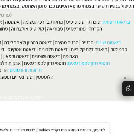
ר בכל מקום, אז למה לא במקום היחיד בו הוא אמור להיות – על הראש?
לשיער דליל
מה תוכלו לעשות בעצמכם כדי למנוע דילול שיער? בגלל שאחת
וסף, ישנם סוגי שמפו המיועדים למצבי נשירה או למאבק נגד הקשקשים (
נשירת שיער בצמחי מרפא
הסינים כבר מזמן השתמשו בצמחי מרפא כדי ל
לפרטים וליצירת ק
 ורפואה:
סוכרת
|
סינוסיטיס
|
מחלות בדרכי הנשימה
|
אסטמה
|
אלרגיה
הקרחה
|
פסוריאזיס
|
סבוריאה
|
קוליטיס אולצרוזה
|
טחורים
|
לא
האיש
אטות שונות
:
הרזייה
|
הרזיה מהירה
|
דיאטה בהריון ולאחר לידה
|
דיאטה 
מות
|
דיאטה דלת קלוריות
|
דיאטת חלבונים
|
דיאטת אטקינס
|
דיאטת סא
הארומה
|
דיאטה ושומנים
|
דיאטה וקפאין
|
דיאטה
תוספי מזון לספורטאים:
תוספי מזון לספורטאים
|
אבקות חלבון
|
אבק
תרופות והורמונים:
הורמון גדי
הלוטסטין
|
סטרואידים תופעות לוואי
המידע אינו המלצה או התוויה 