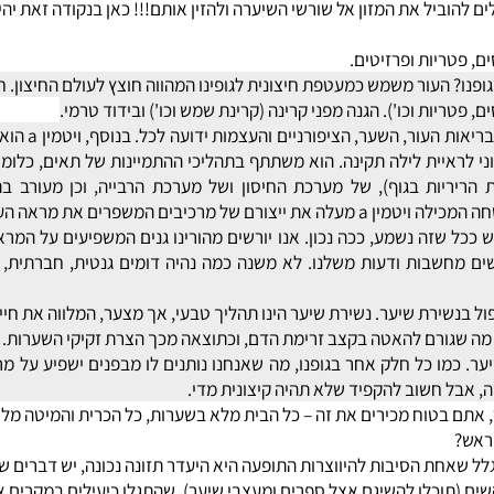
אה נטורופטית ותזונאים מציעים לנו תופי מזון אשר חיוניים לצמיחת השיער
יל את המזון אל שורשי השיערה ולהזין אותם!!! כאן בנקודה זאת יהיה 
טריות ופרזיטים.
 העור משמש כמעטפת חיצונית לגופינו המהווה חוצץ לעולם החיצון.
חלק 
יות וכו'). הגנה מפני קרינה (קרינת שמש וכו') ובידוד טרמי.
ויטמין a התגלה כב
נה. ויטמין a על נגזרותיו השונות חיוני לראיית לילה תקינה. הוא משתתף בתהליכי ההתמיי
העור ומפחיתים קמטים.
 שזה נשמע, ככה נכון. אנו יורשים מהורינו גנים המשפיעים על המראה,
ת ודעות משלנו. לא משנה כמה נהיה דומים גנטית, חברתית, או מב
שירת שיער. נשירת שיער הינו תהליך טבעי, אך מצער, המלווה את חייה
שגורם להאטה בקצב זרימת הדם, וכתוצאה מכך הצרת זקיקי השערות.
כמו כל חלק אחר בגופנו, מה שאנחנו נותנים לו מבפנים ישפיע על מר
 חשוב להקפיד שלא תהיה קיצונית מדי.
טוח מכירים את זה – כל הבית מלא בשערות, כל הכרית והמיטה מלאות