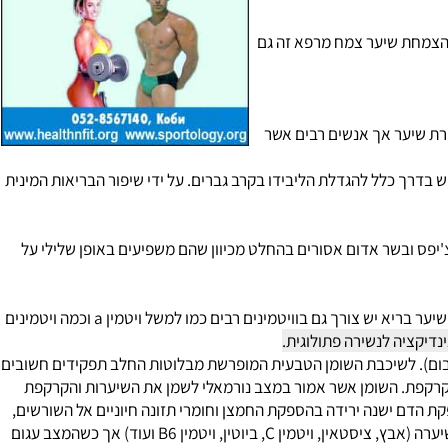
צמחת שיער צמח מרפא זה גם
ת שיער אך אנשים רבים אשר
בדרך כלל להגדלת הליבידו בקרב גברים. על ידי שיפור הבריאות המינית
יפס ובשר אדום אסורים בהחלט מכיוון שהם משפיעים באופן שלילי על
השיער עשוי ממספר מינרלים ובעיקר אבץ, צורן, ברזל וכלור, וכמה חלבונים ובעיקר קרטין. ליצירת שיער בריא יש צורך גם בוויטמינים רבים כמו למשל ויטמין a וכמה ויטמינים
יקציה לנשירה פתולוגית.
ם). לשיכבת השומן הטבעית המופרשת מבלוטות החלב תפקידים חשובים
קפת. השומן אשר אמור במצב נורמאלי לשמן את השיערות והקרקפת
דם ישנה ירידה בהספקת החמצן וחומרי תזונה חיוניים אל השורשים,