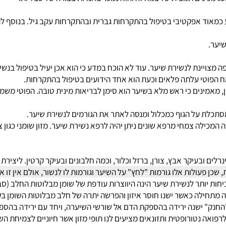
ינים תמצית של צמח זה והוא נמכר בחנויות בצורה של טבליות.
מאוד אפקטיבי בטיפול בהתקרחות גברית ובהתקרחות עקב גיל. בנוסף לה
יינת לנשירת שיער. עוד לא הוכח במדע כי הוא אכן יעיל בטיפול בנשיר
וטי עלתה פלאים וכעת הוא אחד הידועים בטיפול בהתקרחות.
אמינים כי ראש מלא בשיער הוא סימן לבריאות מינית טובה. הפוטי משמש 
 על הגוף כמכלול ומנסה לאתר את הגורמים לנשירת שיער.
ילה צמחי מרפא שונים ניתן יהיה לרפא נשירת שיער. מזון שומני כגון צ'
לות אלו גורמות "לחץ" על השיער וגורמות לו לנשור, אולם אין זו אינד
תר לנשירת שיער הינה היווצרות עודפת של שומן מבלוטות החלב (סבו
ילה כאשר ישנו חוסר איזון והפרשה יתרה של חלב מבלוטות השומן בקר
שנה ירידה בהספקת הדם אל שורשי השיערה, ויחד עם ירידה בהספקת ה