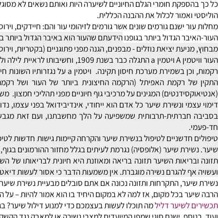
, חומצות אמינו ועוד רכיבים שונים. מה גם חשוב לציין, כי מומחים לרפו
ספקת חומרי הגלם החיוניים לשיערה היות ואותם נשאים לא מסוגלים להוב
ואמור לכלול את ההבנה הכללית.
ר
ישנם גורמים שונים אשר גורמים לזיהומי עור והם: חיידקים, וירוסים, פ
ר הגדול ביותר בגופנו
הידעתם שהעור הוא באיבר הגדול ביותר בגופנו?
יעת יציאת נוזלים - מבפנים, הגנה מפני פתוגניים (בקטריות, וירוסים, פטר
ין A
רקמות, וכן בשמירת מערכת חיסון תקי
) המגינים על מרכיבי גוף חיוניים מפני תהליכי חמצון. משחה המכילה ויטמין a מעלה את ייצורם של מרכיבים המשפרים את מראה 
מי ונשירת שיער
כל אדם הוא ייחודי, אינדיבידואל בפני עצמו, נדוש ככל
ברתית-תרבותית שמשפיעה על הלך מחשבתנו, ועם זאת מגבשים מחשבו
חדשניים לטיפול בנשירת שיער והקרחה
קיימות גישות חדשות לטיפול בנ
ירת שיער (אלופסיה) נגרמת לעיתים בגלל מחזור ההורמונים בגוף, מה 
ריאות השיער
תזונה בריאה ומאוזנת היא חיונית לבריאותו של השיער. 
ף להגרם נשירה מוגברת. אין משמעות הדבר כי אסור לעשות דיאטה, אבל
ער, התקרחות ותזונה נכונה
אם אתם סובלים מבעיית נשירת שיער, אתם ב