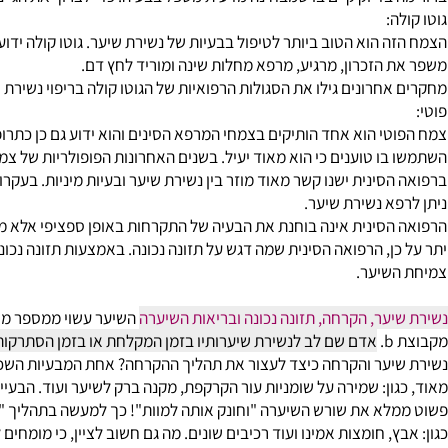
בדיוק קיים בו שמבחינה מדעית מטפל בבעיה. כדי לצרוך את הג'ינסג מכ
:
 הוא הטוב ביותר לטיפול בבעיות של נשירת שיער. גוטו קולה ידוע כ
הזכרון, מרגיע, מרפא מחלות שינה ומוריד לחץ דם.
חרונים גילו את הסגולות הרפואיות של הגוטו קולה בריפוי נשירת שיער.
י הוא אחד הותיקים בצמחי המרפא הסינים והוא ידוע גם כן כתרופה מצו
ו טוענים כי הוא מאוד יעיל. בשנים האחרונות הפופולריות של צמח הפ
סינית ישנו קשר מאוד מוזר בין נשירת שיער ובעיות מיניות. בעקרון, מ
א נשירת שיער.
סינית אינה בוחנת את הבעיה של התקרחות באופן ספציפי אלא מסתכלת
ן, הרפואה הסינית שמה דגש על תזונה נכונה. באמצעות תזונה נכונה המכ
שיער.
ער, הקרחה, תזונה נכונה ובריאות השיערה
אדם שם לב לנשירת שיערותיו בזמן המקלחת או בזמן הסתרקות, שכן פעו
ער והקרחה כיצד לעצור את תהליך ההקרחה?
אחת המבעיות השכיחות יו
ון: שמירה על שומניות עור הקרקפת, מקנה ברק לשיער ועוד.
הבעייה מתח
א את שורש השיערה "וחונק אותה למוות"! כך למעשה בתהליך "החנק" י