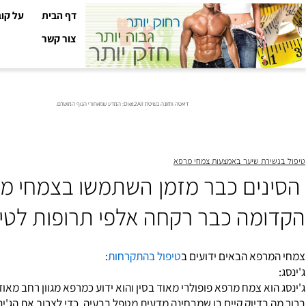
דף הבית
על קובי עזר
צור קשר
דיאטה ותזונה בשיטת Diet2All: המדע שמאחורי הגוף המושלם.
רת שיער באמצעות צמחי מרפא
ים כבר מזמן השתמשו בצמחי מרפא 
מה כבר רקחה אלפי תרופות לטיפול 
פא הבאים ידועים
ב
טיפול בהתקרחות
:
וא צמח מרפא פופולרי מאוד בסין והוא ידוע כמרפא מגוון רחב מאוד של