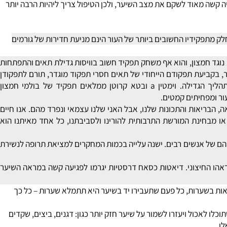
ה (אבץ, ציסטאין, ויטמין
C
, ביוטין, ויטמין
B6
ועוד) אך כשהמצב עגום
קשה מאוד לשקם את מצב השיער, ולכן הטיפול צריך ליהיות הרבה יותר
מתפקידיו החשובים ביותר של העור הינם מניעת חדירות של גורמים
ר בשנת 1909, וחשיבותו לראיית לילה ולבריאות העור, השער, הציפורניים והעצמות ידועה לכל. בנוסף, ויטמין a הוא נוגד חמצון, והוא אף משחק תפקיד חשוב בוויסות גדילת תאים והתפתחות
נות של תאים, כלומר, בקביעת תפקודם הייחודי של תאים חסרי תפקוד מוגדר, תורם לתפקודן
התקין של רקמת האפיתל (הרקמה החיצונית ביותר של העור ושל רקמת הריריות בגוף), של מערכת החיסון ושל מערכת הרבייה, וכן מעורב בתהליך הגדילה. וימטין a ובטא קרוטן ממלאים תפקיד של בולמי חמצון
 הבריאות והתכונות שלנו, אבל האני שלנו עצמאי ונפרד מהם. אנו חיים
חינת המורשת התרבותית להורינו ולסביבתנו, כל אחד מאיתנו הוא
ם של אנשים רבים. ישנה עלייה בכמות המחקרים למציאת תרופה לנשירת
אהו החיצוני. דיאטות כסאח דרסטיות יגרמו לפגיעה קשה במראה השיער
 בשערות, כל פעם שתעבירו יד בשיער היא תתמלא שערות – כל כך