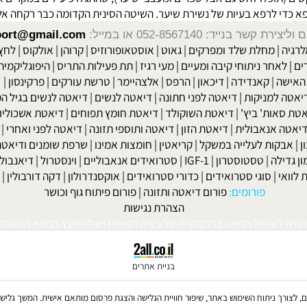
 הסיבות להיווצרות התופעה היא היעדר תזונה נכונה, יש דברים שתוכלו 
תוכלו להשיגם אצל ספרים ומעצבי שיער), שהתגלו כיעילים במקרים אלו.
רפא בעיות של נשירת שיער. השיטה הסינית הקדומה כבר רקחה אלפי תר
שר בנייד: 052-8567140
או במייל:
isport@gmail.com
|
מחלת שלד ומפרקים
|
גאוט
|
אוסטאופורוזיס
|
קרוהן
|
אולקוס
|
לחץ דם
חר ניתוחי קיבה ומעיים
| מעי רגיז |
תת פעילות התריס
|
היפוגליקמיה
|
ד
ה
|
קאנדידה
|
דיכאון
|
הרפס
|
אלצהיימר
|
טרשת עורקים
|
פרקינסון
|
למניקות
|
דיאטה לפני חתונה
|
דיאטה לנשים
|
דיאטה לנשים בגיל המע
ות' ביץ'
|
דיאטת השוקולד
|
דיאטת חומץ תפוחים
|
דיאטת אשכוליות
|
 אנאבולית
|
דיאטת הזון
|
דיאטה ותוספי תזונה
|
דיאטה לפני ואחרי
|
דיא
ות לעלייה במשקל
|
קריאטין
|
חומצות אמינו
|
שרפת שומנים ודיאטה
|
פ
לה
|
טסטוסטרון
|
IGF-1
|
סטרואידים אנאבוליים
|
וינסטרול
|
דיאנבול
|
ד
|
סוגי סטרואידים
|
כדורי סטרואידים
|
אוקסנדרולון
|
דקה דורבולין
|
בול
פורומים:
פורום דיאטה ותזונה
|
פורום פיתוח גוף וכושר
הצהרת נגישות
לטיפול רפואי. בכל מקרה של בעיה רפואית יש להיוועץ ברופא המטפל. © 