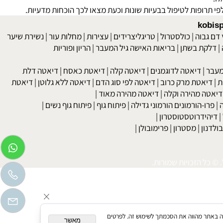
לאכול ויעזרו לשמור על שיער חזק יותר כגון: דגנים, ביצים, שקדים
ופות לטיפול בבעיות שונות וכעת מצאו לכך הוכחות מדעיות.
kob
 גבוה
|
כולסטרול
|
טריגליצרידים
|
עצירות
|
מחלות עור
|
נשירת שיער
לקת בשתן
|
בריאות האישה גיל המעבר
|
הריון ופוריות
בר
|
דיאטה לדוגמנים
|
דיאטה קלה
|
דיאטת כאסח
|
דיאטה דלת
דיאטת מרק כרוב
|
דיאטה לפי סוג הדם
|
דיאטה ללא גלוטן
|
דיאטת
טה מהירה וקלה
|
דיאטה מהירה מאוד
|
רו-הורמונים הורמוני גדילה
|
פיתוח גוף
|
פיתוח גוף נשים
|
יהידרוטסטוסטרון
|
דנון
|
מסטרון
|
פרימובולן
|
כל הזכויות שמורות.