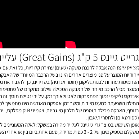
Great) עלייה מהירה במשקל - יוניברסל
ינס
הנה אבקה להכנת משקה (טעים) עתירת קלוריות, כל זאת עם אחוז ש
 המוצר על פני מוצרים אחרים היינו בשל הרכבה המיוחד של האבקה המ
 עוזרות לבנות
גליקוגן
(חומר אנרגיה) בשרירינו, כך להגביר את נפח וכ
יל הרכב מיוחד של האבקה המכילה שילוב מתקדם של פחמימות מורכבו
יקימי נמוך המתפרקות לאט ולאורך זמן. על ידי נטילת תוסף זה תוכלו ל
פעתה כמעט מיידית ומשך זמן אספקת האנרגיה הינו מתמשך למספר שעות!
קה מכילה תוספת של חלבון מי-גבינה, ויטמיני B-קומפלקס,
ויטמין C
ו
ם) ולחסרי תיאבון.
מוש במוצר גרייט גיינס לעלייה מהירה במשקל