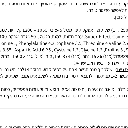
 ‏גרם. Super Effect Gainer ‏מכיל פחמימות פשוטות, אשר יכולות לספק אנרגיה זמינה במהירות
צות האמינו. חלבונים משמשים לבניית שריר בגוף והם חשובים לשיקום השרירים
וקר או לפני השינה. ביום אימון יש להוסיף מנת אחת נוספת מיד לאח
פשר פריסה טובה.
nine 1, Phenylalanine 4.2, tophane 3.5, Threonine 4 Valine 2.75 , H
nine 3.2 , Arginine 3.65 , Aspartic Acid 6.25 , Cysteine 1.2, Glycine 1.2 ,Prol
נתרן
(מ"ג) 374 150, סידן (מ"ג) 3740 1500 , ברזל (מ"ג) 50 20 מגנזיום (מ"ג) 624 250 ,
ש העין, כשר חלב ישראל!
: יש לצרוך מנת הגשה אחת על בסיס קבוע בבוקר או לפני השינה. ביום
יותר ניתן לשלב בכל מנת הגשה 1-2 מנות פרי. לתוצאות מיריבות מומלץ לשלב את המ
חומצות אמינו חופשיות
וקשורות פפטידים, כמות גבו
ות משולבות באחוז חלבון גבוה ואיכותי. אבקה טובה לעליה במשקל היא