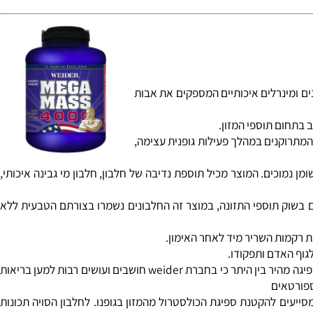
דראט, * מכיל ויטמינים ומינרלים איכותיים המספקים את אבות
 המתרוקנים במהלך פעילות גופנית עצימה,
מן נמוכים. המוצר מכיל תוספת נדיבה של חלבון, חלבון מי גבינה איכותי,
ר שהורכבה יחדיו מ-3 סוגי חלבון שונים , בשונה מרוב המוצרים בשוק תוספי התזונה, במוצר זה החלבונים נשמרו בצורתם הטבעית ללא
רקמות השריר מיד לאחר האימון.
ף האדם ותפקודו.
חלבון סויה איזולאט- בשונה מרוב אבקות לעלייה במסה במוצר זה הוחלט גם על שילוב של חלבון סויה איזולאט שהינו חלבון איכותי ביותר בעל כושר ספיגה מהיר בין היתר כי בחברת weider חושבים ועושים רבות למען בריאות