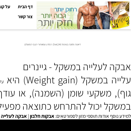
דף הבית
על קובי עזר
צור קשר
דיאטה ותזונה בשיטת Diet2All: המדע שמאחורי הגוף המושלם.
 לעלייה במשקל - גיינרים
קל (Weight gain) היא
עלייה
ב
משקעי שומן (השמנה)
, או
עודף נו
 יכול להתרחש כתוצאה מפעילות גופנ
סף אודות תוספי מזון לספורטאים:
אבקות חלבון
|
אבקה לעלייה במשק