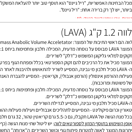
מעיים לטובת ספיגה מקסימלית של חומרי התזונה. זה חיוני כאשר צורכים
ב לך להוסיף משקל איכותי, אכילת שומן אינה בהכרח עושה אותך שמן.
שהם משתמשים בשומנים חשובים. אבל שומנים אלה הם בדרך כלל אותם ש
ני, ובצורת טריגליצרידים בעלי שרשרת בינונית (MCT), שהם שומנים בעל ביצועים מעולים, שהגוף שורף בקלות להפקת אנרגיה.
נות האפשריות, "ריל גיינס" הוא תוסף טוב יותר להעלאת המשקל מאש
 לך רק ברירה אחת: "ריל גיינס".
: 0528-567-140
בות של המוצר: Lean-mass Anabolic Volume Acceletator.
המוצר A
מלאי גליקוגן המשמש כ"דלק" לשרירים.
ל את כל הרכיבים להם זקוק הספורטאי בכלל ומפתח הגוף בפרט. המוצר מכי
ורמון אינסולין (
הורמון אנבולי
), ו
קריאטין
ת ומרוכבות).
המוצר A