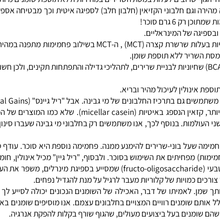
ם
לעלות במסת השרירים במהירות וללא תוספת שומנים מיותרת
רה וגם חלבוני הקזיאין (חלבון חלב) לספיגה איטית וכך מבטיחה אספקה 
גה של המינראליים.
ריל גיינס מכילה שומנים איכותים בצורה של שמן פשתה ושל חומצות שומניות בעלות ש
שריר ללא תוספת שומן.
שחיוניות לבניית שרירים, לתהליכי גדילה והתפתחות תקינים, ולכן חשובו
פרופיל חלבוני מוצלח עוד יותר, אנו משתמשים במקור החלבוני ה
ולמות. בנוסף לכך, אנו משתמשים רק בחלבוני מי גבינה שעברו סינון קפד
ה שעל בוני-שרירים להימנע ממנה. פחמימה נוספת היא סוכר. עודף סוכ
יתים את השימוש בסוכר. ולבסוף, "ריל גיין" מכיל אינולין, חומר סיב