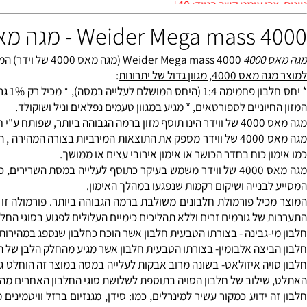
 כפות מדידה, פעם אחת ביום בין או אחרי הארוחות.
: 0528-567-140
4 של וידר
4
4000 Weider Mega mass (מגה מאס 4000 של וידר) המותג הותיק והחזק ביותר בעולם עכשיו גם בישראל .
וון גדול של יתרונות
:
* יחס חלבון 
וניים לספורטאים, * מגיע במגוון טעמים נפלאים וניל ושוקולד.
תחום תוספי המזון.
מגה מאס 4000 של ווידר מספק את התוצאות המירביות בצורה המהירה ,
 כוח בחדר הכושר או אימון אירובי עצים או ממושך.
מגה מאס 4000 של ווידר משמש בעיקר כתוסף לעלייה במסת השרירים, כ
בנייה ושיקום רקמות שנפגעו במהלך האימון.
ל גורמים זרים וללא תהליכים כימיים העלולים לפגוע בסוגי החלבון השו
-גבינה - בצורתו הטבעית חלבון אשר הוכח כחלבון שנספג במהירות הגבוה
יצה אלבומין- בצורתו הטבעית חלבון אשר מגיע מהחלק הלבן של הביצה.