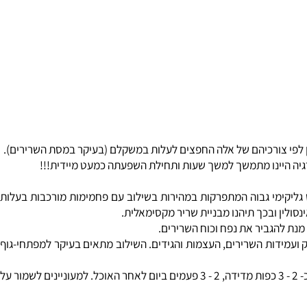
פי צורכיהם של אלה החפצים לעלות במשקלם (בעיקר במסת השרירים).
ה היינו מתמשך למשך שעות ותחילת השפעתה כמעט מיידית!!!
קימי
גבוה המתפרקות במהירות בשילוב עם פחמימות מורכבות בעלות
לין ובכך תיהנו מבניית שריר מקסימאלית.
 להגביר את נפח וכוח השרירים.
ועמידות השרירים, העצמות והגידים. השילוב מתאים בעיקר למפתחי-גוף
: לאלה המעוניינים לעלות במשקל גופם (מסת השריר) בצורה מהירה מאוד, המינון המומלץ הינו כ- 2 - 3 כפות מדידה, 2 - 3 פעמים ביום לאחר האוכל. למעוניינים לשמור על