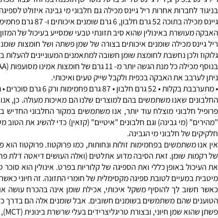
: 0528-567-140
- Real Gains
ה במיוחד עבור מפתחי הגוף שרוצי
חברות אחרות ריל גיינס מכילה גם חלבוני מי גבינה איזולט לספיגה מהי
ם איכותים ו- 87 גרם פחמימות שמתוכן רק 6 גרם סוכר!
עושרת ב
אינולין
שהוא סיב תזונתי טבעי שמסייע בעיכול של המזון ובספי
לכן נחשבת לחומצת שומן חשובה למתאמנים המעוניינים להעלות במסת ה
נת הגשה יותר מ- 11 גרם של חומצות אמינו מסועפות (
BCAA
) 
בב את האבקה בכפית ולקבל שייק טעים ואיכותי.
ימות ורק 6 גרם סוכרים • תוספת אינולין לעיכול מהיר ובריא.
(מי גבינה) וגם חלבונים "איטיים" (קזאין) כדי להשיג את הטוב משני הע
ל חלבוני מי הגבינה.
משתמשים בפחמימות זולות ונחותות, כמו פרוקטוז. פרוקטוז הוא פחמימ
 שומן. זאת הסיבה מדוע אתלטים (ואלה העושים דיאטה דלת פחמימות) מפח