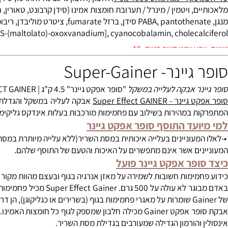
ל- mega mass 4000 השילוב הנכון והמנצח של חלבונים ופחמימות
 - מגה מאס 4000 מכיל
: חלבון (חלבון מי גבינה להתרכז, סידן / נתרן caseinate, חלבון סויה מבודד, מי גבינה חלב מתוקים, חלבון ביצ
 ויטמין / מינרל / תערובת חומצות אמינו (סידן קרבונט, טאורין, חומצה אסקורבי
phytonadione, BMOV [BIS-(maltolato)-oxoxvanadium], cyanocobalamin, chole
: 0528-567-140
- Super-Gainer
נר אבקה לעלייה במשקל
"סופר אפקט גיינר" 4.5 ק"ג | SUPER EFFECT GAINER.
 Super Effect GAINER
אבקה לעליה במשקל והגדלת המסה ה
 במהירות בשילוב עם פחמימות מורכבות בעלות אינדקס גליקימי נמוך
ועד התוסף סופר אפקט גיינר
מעוניינים בעלייה איכותית במסת השריר(ללא עלייה מיותרת במסת השומן)
ים אשר אינם מתפשרים על האיכות והטעם של התוסף שלהם.
פר אפקט גיינר פועל
מימות חשובות לשמירה על מאזן אנרגיה בגוף ובעצם מהוות מקור עיקרי 