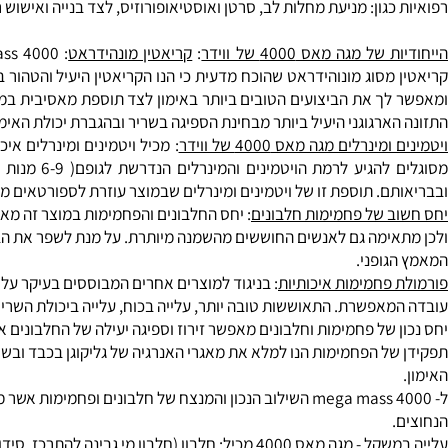
ילוב של חלבון הסויה בתוספת לשלושת סוגי החלבון האחרים מהווה א
 ידוע כמקור עשיר למינרלים, כמו:
סידן
,
מגנזיום
ברזל
וויטמינים מקבוצה B חלבון הסויה מכיל מכיל חומרים 
גון: מניעת
מחלות לב
, סרטן ו
אוסטיאופורוזיס
, לצד בנייה ואישוש רקמו
מגה מאס 4000 של ווידר
:
קריאטין מונהידראט
ך את הביצועים הטובים ביותר באימון לצד תוספת מאסיבית במאסה. נכו
רגוגני היעיל ביותר מבחינת הספיגה בשריר ובהגברת יכולת האימון.
נרלים מגה מאס 4000 של ווידר
: מכיל ויטמינים ומינרלים איכותי
מסוגלים להגיע לרמת
ם. תוספת זו של ויטמינים ומינרלים שבמוצר עוזרת לספורטאים מאפשר
 של פחמימות חלבונים
ימה גם לאנשים החוששים מהשמנה מיותרת. על מנת לשפר את הביצועים
ופני.
פחמימות איכותיות
אפשרת. התאוששות טובה יותר, עלייה בכוח, עלייה ביכולת השריר וכמ
 של פחמימות וחלבונים מאפשר זירוז וספיגה יעילה של החלבונים אל ת
ל הפחמימות הנו למלא את מאגרי האנרגיה של גליקוגן בכבד ובשרירים ו