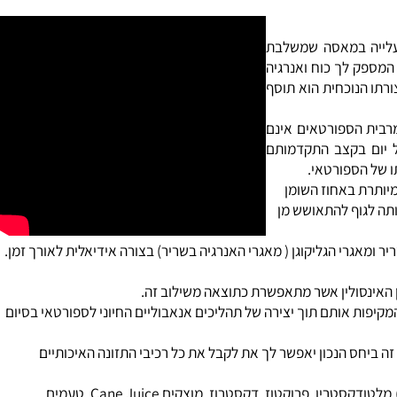
רטאים
יעים להקטנת ספיגת ה
כולסטרול
מהמזון בגופנו. לחלבון הסויה תכונות
בקה היחידה לעלייה במאסה שמשלבת
ה כ- 101 מ"ג קריאטין מונוהידראט טהור המספק לך כוח ואנרגיה
ו הנוכחית הוא תוסף
בית הספורטאים אינם
עו בסופו של יום בקצב התקדמותם
ל הספורטאי.
לא עלייה מיותרת באחוז השומן
 לגוף להתאושש מן
 פחמימות מורכבות המזינות את השריר ומאגרי הגליקוגן ( מאגרי האנרגיה בשריר) בצורה אידיאלית לאורך זמן.
האינסולין אשר מתאפשרת כתוצאה משילוב זה.
פות אותם תוך יצירה של תהליכים אנאבוליים החיוני לספורטאי בסיום