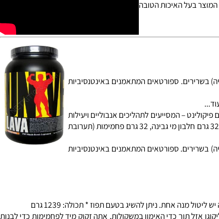
יע בספיגת מינרלים, משפר את העיכול ומסייע ביצירת סביבה
יל שרירים. יש יצרנים
 טובה בצורת שמן זרעי
וצר בעל האיכות הטובה
ות כגליקוגן (מאגר אנרגיה) בשרירים. ספורטאים המתאמנים באינטנסיביות
.
יקולינט
– המסייעים לתהליכים אנבוליים ויעילות
- המסייע להגברת האנרגיה והכוח. בכל מנת הגשה של LAVA תקבלו, גם כ- 5.5 גרם קריאטין טהור, 32 גרם חלבון מי גבינה, 32 גרם פחמימות (תערובת
מות כגליקוגן (מאגר אנרגיה) בשרירים. ספורטאים המתאמנים באינטנסיביות