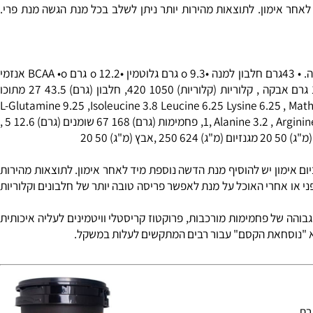
 גבוהה, הן חשובות מאד בזמן של אימון, בו קיימת דרישה מוגברת לאנרגיה. הפחמימות המורכבות
 לאחר פעילות גופנית. בנוסף לכך, חלבונים ביחד עם פחמימות מעודדים הפרשת
ר אימון. לתוצאות מהירות יותר ניתן לשלב בכל מנת הגשה מנת פרי.
: •o בין 1050 – 1200 קלוריות למנה. • 43גרם חלבון למנה •o 9.3 גרם גלוטמין •o 12.2 גרם BCAA •o אנזמי
עיכול ערכים תזונתיים Super Effect Gainer : 1. ערך תזונתי למנת הגשה , 250 גרם אבקה 100 גרם אבקה , קלוריות (קלוריות) 1050 420, חלבון (גרם) 43.5 27 מתוכו
L-Glutamine 9.25 ,Isoleucine 3.8 Leucine 6.25 Lysine 6.25 , Mathio
Ala, פחמימות (גרם) 168 67
שומנים
(גרם) 12.6 5 ,
אבץ
(מ"ג) 50 20
 אימון יש להוסיף מנת הדשה נוספת מיד לאחר אימון. לתוצאות מהירות
וצר שעתיים לפני או אחרי האוכל על מנת לאפשר פריסה טובה יותר של חלבונים וקלוריות
הה של פחמימות מורכבות, פרוקטוז קריסטלי וויטמינים לעליה איכותית
 "נוסחאת הקסם" עבור רבים המתקשים לעלות במשקל.