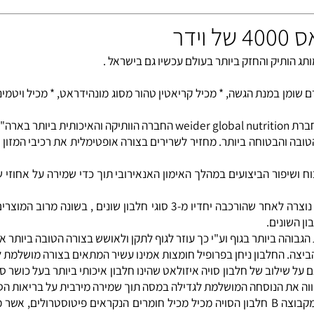
פחמימה 1:4 (היחס המושלם לעלייה במסה), * מכיל רק 1% גרם שומן במנת הגשה, * מכיל קריאטין טהור מסוג מונהי
 הטובה והבטוחה ביותר. מחזיר לשרירים בצורה אופטימלית את רכיבי המזון
וח ושיפור הביצועים במהלך האימון האנאירובי תוך כדי שמירה על אחוזי שו
המוצר מכיל פורמולת חלבונים משולבת ברמה הגבוהה ביותר. פורמולה זו נוצרה לאח
נים.
ה ביותר בגוף וע"י כך עוזר לגוף לתקן ולאושש בצורה הטובה ביותר את 
 החלבון ניחן בפרופיל חומצות אמינו עשיר המתאים בצורה מושלמת לגו