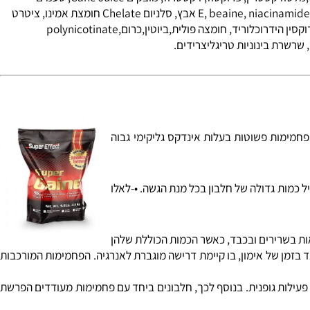
וב זה ביחס הנכון יאפשר לך את לקבל את כל רכיבי התזונה האיכותיים
טודקסטרין
, פרוקטוז, דקסטרוז, מוצקים Cane Juice, טעמים
, אצטט ויטמין E, beaine, niacinamide, gluconate אבץ, סלניום Chelate חומצת אמינו, ציטרט
ין
הידרוכלוריד,
חומצה פולית
,
ביוטין
,
כרום
polynicotinate,
שרת בינוניות טריגליצרידים
.
מות פשוטות בעלות אינדקס גליקימי גבוה
מות גדולה של חלבון בכל מנת הגשה. •-לאלו
ת בשרירים ובכבד, כאשר הכמות הכוללת שלהן