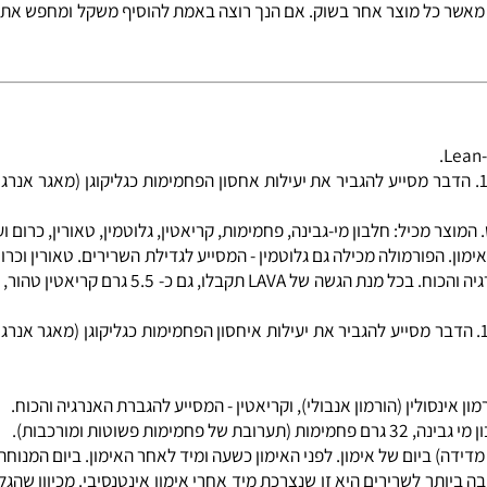
את העיכול באופן כללי ואת הספיגה של קלוריות בפרט. אינולין הוא סוכר טבעי (fructo-oligosaccharide) שמסי
 כמויות של קלוריות מעבר לרגיל על מנת להגדיל נפחים.
 לאמיתו של דבר, האכילה של השומנים הנכונים יכולה לסייע לך להגד
ומנים רוויים המצויים בחלבונים עצמם. אנו מוסיפים שומנים באיכות
ר כל מוצר אחר בשוק. אם הנך רוצה באמת להוסיף משקל ומחפש את המ
LAV מבוסס על נוסחה מדעית, המכילה חלבון ופחמימות ביחס 1:1. הדבר מסייע להגביר את יעילות אחסון הפחמימ
ל: חלבון מי-גבינה, פחמימות, קריאטין, גלוטמין, טאורין, כרום ועוד..
טאורין
ו
כרום פ
LAV מבוסס על נוסחה מדעית, המכילה חלבון ופחמימות ביחס 1:1. הדבר מסייע להגביר את יעילות איחסון הפחמי