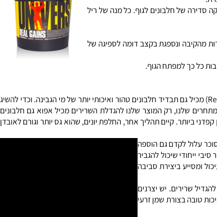
.
סדירה של חלבונים לגוף. כל מנה של ריל
רשרת קצרה (MCT) , ה-MCT בשילוב פחמימות מתפנה במהירות מהקיבה ונספגת בקצב דומה לספיגה של
ת כל כך למפתח הגוף.
החלבונים שאנו משתמשים בהם למוצרים שלנו הם מאיכות מעולה. כן, אנו משתמשים גם בתרכיז החלבונים של מי גבינה. אבל "ריל גיינס" (Real Gains) מכיל גם תבדיד חלבונים טהור ואיכותי יותר של מי הגבינה. וכדי להשיג
חדיש ביותר, קזאין הנספג באיטיות (micellar casein). שלא כמו המוצרים של המתחרים שלנו, רק המוצר שלנו להגדלת השרירים מכיל אפוא גם חלבונים
ני ביותר. קיים תהליך אחר, החלפת יונים, שהוא גס יותר וגורם לאובדן
ר עלול לקדם גם הוספה
י ייחודי שיכול להגביר