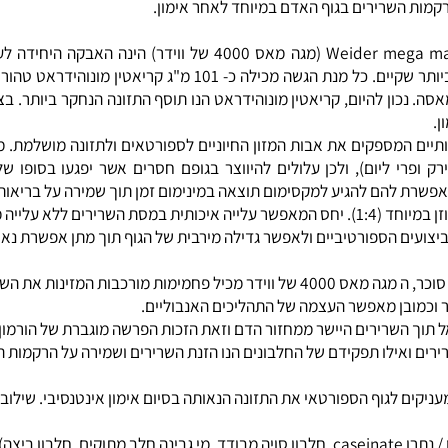
ת הנוסחה המושלמת לגדילה במסה תוך שמירה מירבית על בריאות הספו
הנקראים
פיטוסטרולים
, אשר מסי
ת השרירים בגוף האדם במיוחד לאחר אימון.
: Weider mega mass 4000 (מגה מאס 4000 של ווידר) הינה הא
קריאטין מסוג מונוהידראט שהוכח מדעית כי הנו הקריאטין היעיל והטהור ביותר שקיים. כל מנת הגשה מכיל
ן להיום, קריאטין מונוהידראט הנו תוסף התזונה הנחקר ביותר. בצורת
ים המספקים את אבות המזון החיוניים לספורטאים ולתזונה מושלמת. מר
 הויטמינים והמינרלים הנדרשת לגופם( 6-9 מנות ירק ופרי ליום), ולכן עלולים להיווצר בגופם חסרים אשר יפג
ת להם להגיע למקסימום תוצאה במינימום זמן תוך שמירה על בריאותו ש
: יחס החלבונים והפחמימות במוצר זה מאוזן במיוחד (1:4). יחס המאפשר עלייה איכותית במסת השרירים ל
 הספורטיביים ולאפשר גדילה מירבית של הגוף תוך מתן אפשרת נאותה
: בניגוד למוצרים אחרים המבוססים בעיקר על סוכר, ה מגה מאס 4000 של ווידר מכיל
ובן מאפשר העצמה של התהליכים האנבוליים.
וך השרירים היישר ממחזור הדם וזאת הזכות הפרשה מוגברת של הורמון 
אילו תפקידם של החלבונים הנו הזנת השרירים ושמירה על הרקמות המקי