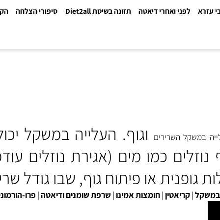
א
לפני ואחרי דיאטה
תזונה בשיטת Diet2all
סיפורי הצלחה
הקלינ
וגוף
.
העלייה במשקל
יכול
משקל השרירים
זלים
כמו מים (אגירת נוזלים עודפ
ית או פיתוח גוף, שבו גודל שריר ג
ל
|
קריאטין
|
חומצות אמינו
|
שרפת שומנים ודיאטה
|
פרו-הורמונים-