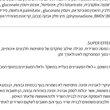
 אשר מעניקים לגוף הספורטאי את התזונה הנאותה בסיום אימון אינטנסיבי. שיל
ה),
מל
ת, bitartrate
כולין
,
אינוסיטול
פירידוקס
), מיץ סלק אבקה (צבע),
קריאטין מונוהידראט
,
שר
שרירית. מכילה שילוב מתקדם של פחמימות חלבונים איכותיים, פחמי
 המתפרקות לאט ולאורך זמן.
. •-לאלו המעוניינים בעלייה במשקל. •לאלו המעוניינים בתוסף המכיל כ
לאנרגיה זמינה. פחמימות לא נשמרות בגוף בכמויות גבוהות, הן נמצאו