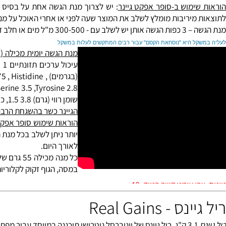
באדם מבוגר לא עולה על 500
אבקת סופר אפקט Gainer ‏מכילה חלבון שמספק לגוף כל חומ
 והורמון הגדילה שמעורבים בגדילת מסת השריר.
ימוש ב-סופר אפקט גיינר
: יש לצרוך מנת הגשה אחת על בסיס קבוע בב
מיריבות מומלץ לשלב את המוצר שעה לפני או אחרי האוכל על מנת לא
"ל מים או חלב דל שומן.
ל היא "נוסחאת הקסם" עבור רבים המתקשים לעלות במשקל
מנת הגשה יומית מכילה (250 גרם) של סופר אפקט גיינר מכילה
(בגרמים) , istidine
1, ine 3 , Serine 3.5 ,Tyrosine 2.8
שומן רווי (גרם) 3.8 1.5, כולסטרול (מ"ג) 36 15 ,
הגיינר כשר בהשגחת הרבנות רא
הוראות שימוש סופר אפקט גיינר
לאורך היום.
כל מנה מכילה 55 גרם של חלבון מי-גבינה איכותי,
במסה, הגוף זקוק לקלוריות רב