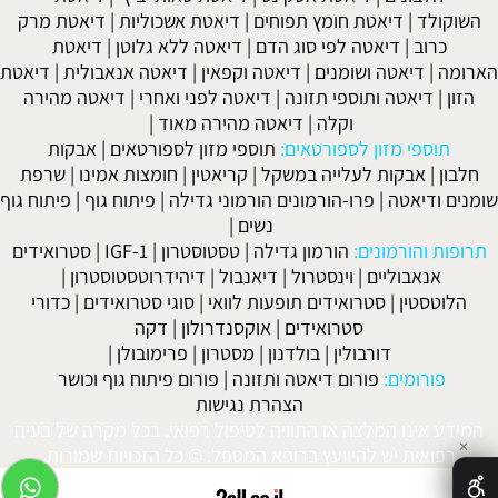
השוקולד
|
דיאטת חומץ תפוחים
|
דיאטת אשכוליות
|
דיאטת מרק
כרוב
|
דיאטה לפי סוג הדם
|
דיאטה ללא גלוטן
|
דיאטת
הארומה
|
דיאטה ושומנים
|
דיאטה וקפאין
|
דיאטה אנאבולית
|
דיאטת
הזון
|
דיאטה ותוספי תזונה
|
דיאטה לפני ואחרי
|
דיאטה מהירה
וקלה
|
דיאטה מהירה מאוד
|
תוספי מזון לספורטאים:
תוספי מזון לספורטאים
|
אבקות
חלבון
|
אבקות לעלייה במשקל
|
קריאטין
|
חומצות אמינו
|
שרפת
שומנים ודיאטה
|
פרו-הורמונים הורמוני גדילה
|
פיתוח גוף
|
פיתוח גוף
נשים
|
תרופות והורמונים:
הורמון גדילה
|
טסטוסטרון
|
IGF-1
|
סטרואידים
אנאבוליים
|
וינסטרול
|
דיאנבול
|
דיהידרוטסטוסטרון
|
הלוטסטין
|
סטרואידים תופעות לוואי
|
סוגי סטרואידים
|
כדורי
סטרואידים
|
אוקסנדרולון
|
דקה
דורבולין
|
בולדנון
|
מסטרון
|
פרימובולן
|
פורומים:
פורום דיאטה ותזונה
|
פורום פיתוח גוף וכושר
הצהרת נגישות
המידע אינו המלצה או התוויה לטיפול רפואי. בכל מקרה של בעיה
✕
רפואית יש להיוועץ ברופא המטפל. © כל הזכויות שמורות.