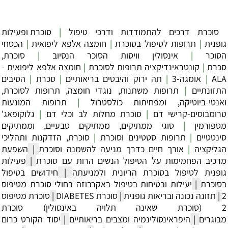
סוכרת דרכים להתמודדות ודרכי טיפול
|
סוכרת ופעילות
גופנית
|
תרופות לטיפול בסוכרת
|
חומצה אלפא ליפואית
|
הכסחי
הסוכר
|
אינסולין וויסות הסוכר הנסיוב
|
סוכרת,
סכרת
|
קונטראינדיקציה תרופות לסוכרת
|
חומצה אלפא ליפואית -
ALA
|
אומגה-3
|
תה ירוק והיבטים בריאותיים
|
סכרת
|
הסיבים
התזונתיים
|
תרופות משתנות, נוגדי חומצה, תרופות לסוכרת,
ואנטי-ביוטיקה, ומפחיתות כולסטרול
|
תרופות המונעות
טרומבוסים-קרישי דם
|
סוכרת מחלות לב וכלי דם
|
גלוקופאג'
מטפורמין
|
סוגי ממתיקים, ממתיקים טבעיים, וממתיקים
סינטטיים
|
תרופות סטטינים וסוכרת
|
סוכרת, הזדקנות ותהליכי
הגליקציה
|
אורך חיים כדרך מניעה להשמנה וסוכרת
|
השפעת
מרכיב הפחמימות על הטיפול הנשים הרות עם סוכרת
|
פעילות
גופנית לטיפול בסוכרת הריונית ולמניעתה
|
חידושים בטיפול
בסוכרת
|
יעילות ובטיחות בטיפול באקרבוזה בחולי סוכרת מטיפוס
2
|
תזונה נכונה ובריאות גופנית
|
סוכרת DIABETES
|
סוכרת מטיפוס
2 (סוכרת שאינה תלויה באינסולין) סוכרת
מבוגרים
|
היפראינסולינמיה ומצבים בריאותיים
|
יסוד הקורט כרום