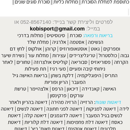
כתוספת למחלת הסוכרת
|
מחלות כליות
|
סוכרת סוגים שונים
|
לפרטים וליצירת קשר בנייד: 052-8567140
או
במייל:
kobisport@gmail.com
בריאות ורפואה:
סוכרת
|
סינוסיטיס
|
מחלות בדרכי
הנשימה
|
אסטמה
|
אלרגיה
|
מחלת שלד
ומפרקים
|
גאוט
|
אוסטאופורוזיס
|
קרוהן
|
אולקוס
|
לחץ דם
גבוה
|
כולסטרול
|
טריגליצרידים
|
עצירות
|
מחלות עור
|
נשירת שיער
הקרחה
|
פסוריאזיס
|
סבוריאה
|
קוליטיס אולצרוזה
|
טחורים
|
לאחר
ניתוחי קיבה ומעיים
| מעי רגיז |
תת פעילות
התריס
|
היפוגליקמיה
|
דלקת בשתן
|
בריאות האישה גיל
המעבר
|
הריון ופוריות
האישה
|
קאנדידה
|
דיכאון
|
הרפס
|
אלצהיימר
|
טרשת
עורקים
|
פרקינסון
|
דיאטות שונות
:
הרזייה
|
הרזיה מהירה
|
דיאטה בהריון ולאחר
לידה
|
דיאטה למניקות
|
דיאטה לפני חתונה
|
דיאטה לנשים
|
דיאטה
לנשים בגיל המעבר
|
דיאטה לדוגמנים
|
דיאטה קלה
|
דיאטת
כאסח
|
דיאטה דלת פחמימות
|
דיאטה דלת קלוריות
|
דיאטת
חלבונים
|
דיאטת אטקינס
|
דיאטת סאות' ביץ'
|
דיאטת