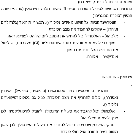
ומונע טרובוזיס (יצירת קרישי דם).
התרופה משמשת לטיפול בסוכרת מטייפ
II
, שאינה תלויה באינסולין (או כפי כשמה
הנפוץ "
סוכרת מבוגרים
").
-
קונטראינדיקציות: גלוקוקוטיקואידים (ליקוריץ), תכשירי תירואיד (גלנדולרים
וטירוזין) – עלולים להחמיר את מצב הסוכרת.
-
אלכוהול – האלכוהול יכול להחיש את המטבוליזם של הסולפונילאוריאה.
-
מזון: כדי להימנע מתופעות גסטרואינטסטינליות (
GI
) מעצבנות, יש ליטול
את התרופה הגליבוריד עם המזון.
-
אינדיקציה – אלוורה.
אינסולין
-
INSULIN
-
חומרים סימפטטיים כמו: אסטרוגנים (טופוסויה, טופופיל), אפדרין
(אפדרה), יכולים להחריף את מצב הסוכרת, כנ"ל גם גלוקוקורטיקואידים
(ליקוריץ).
-
אלכוהול: יכול להגביר את פעילות האינסולין ולהוביל להיפוגליקמיה. לכן
צריך להימנע מאלכוהול.
-
טבק: הניקוטין שבסיגריות יכול להגביר את פעילות האינסולין. לכן עישון
מהווה בעיה חמורה אצל חולי סוכרת.