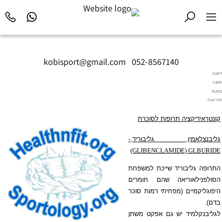
kobisport@gmail.com
|
052-8567140
דיאטה
ותזונה
בשיטת
Diet2All:
המדע
קונטראידיקציה תרופות לסוכרת
שמאחורי
הגוף
המושלם.
גליבנצלאמין, גליבוריד,-
(GLIBENCLAMIDE) GLBURIDE
התרופה גליבוריד שייכת למשפחת
הסולפנילאוריאה שהם חומרים
היפוגליקמיים (מפחיתי רמות
סוכר
בדם
).
לגליבנקלמיד יש גם אפקט משתן