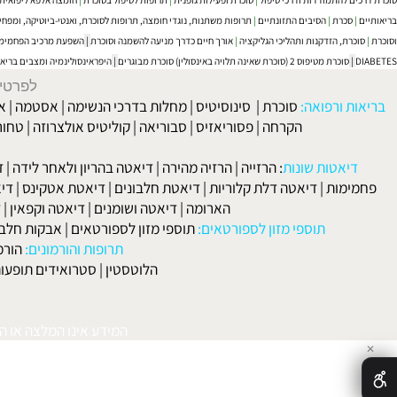
להתמודדות ודרכי טיפול
|
סוכרת ופעילות גופנית
|
תרופות לטיפול בסוכרת
|
חומצה אלפא ליפואית
|
הכסחי 
כרת
|
הסיבים התזונתיים
|
תרופות משתנות, נוגדי חומצה, תרופות לסוכרת, ואנטי-ביוטיקה, ומפחיתות כולס
ת, הזדקנות ותהליכי הגליקציה
|
אורך חיים כדרך מניעה להשמנה וסוכרת
|
השפעת מרכיב הפחמימות על הטי
סוכרת מטיפוס 2 (סוכרת שאינה תלויה באינסולין) סוכרת מבוגרים
|
היפראינסולינמיה ומצבים בריאותיים
|
יס
לפרטים וליצירת ק
 ורפואה:
סוכרת
|
סינוסיטיס
|
מחלות בדרכי הנשימה
|
אסטמה
|
אלרגיה
הקרחה
|
פסוריאזיס
|
סבוריאה
|
קוליטיס אולצרוזה
|
טחורים
|
לא
האיש
אטות שונות
:
הרזייה
|
הרזיה מהירה
|
דיאטה בהריון ולאחר לידה
|
דיאטה 
מות
|
דיאטה דלת קלוריות
|
דיאטת חלבונים
|
דיאטת אטקינס
|
דיאטת סא
הארומה
|
דיאטה ושומנים
|
דיאטה וקפאין
|
דיאטה
תוספי מזון לספורטאים:
תוספי מזון לספורטאים
|
אבקות חלבון
|
אבק
תרופות והורמונים:
הורמון גדי
הלוטסטין
|
סטרואידים תופעות לוואי
המידע אינו המלצה או התוויה 