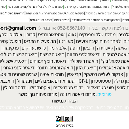
הסוכר
|
אינסולין וויסות הסוכר הנסיוב
|
סוכרת, סכרת
|
קונטראינדיקציה תרופות לסוכרת
|
חומצה אלפא ליפואית 
טרול
|
תרופות המונעות טרומבוסים-קרישי דם
|
סוכרת מחלות לב וכלי דם
|
גלוקופאג' מטפורמין
|
סוגי ממת
פול הנשים הרות עם סוכרת
|
פעילות גופנית לטיפול בסוכרת הריונית ולמניעתה
|
חידושים בטיפול בסוכרת
|
וד הקורט כרום כתוספת למחלת הסוכרת
|
מחלות כליות
|
סוכרת סוגים שונים
|
שר בנייד: 052-8567140
או במייל:
isport@gmail.com
|
מחלת שלד ומפרקים
|
גאוט
|
אוסטאופורוזיס
|
קרוהן
|
אולקוס
|
לחץ דם
חר ניתוחי קיבה ומעיים
| מעי רגיז |
תת פעילות התריס
|
היפוגליקמיה
|
ד
ה
|
קאנדידה
|
דיכאון
|
הרפס
|
אלצהיימר
|
טרשת עורקים
|
פרקינסון
|
למניקות
|
דיאטה לפני חתונה
|
דיאטה לנשים
|
דיאטה לנשים בגיל המע
ות' ביץ'
|
דיאטת השוקולד
|
דיאטת חומץ תפוחים
|
דיאטת אשכוליות
|
 אנאבולית
|
דיאטת הזון
|
דיאטה ותוספי תזונה
|
דיאטה לפני ואחרי
|
דיא
ות לעלייה במשקל
|
קריאטין
|
חומצות אמינו
|
שרפת שומנים ודיאטה
|
פ
לה
|
טסטוסטרון
|
IGF-1
|
סטרואידים אנאבוליים
|
וינסטרול
|
דיאנבול
|
ד
|
סוגי סטרואידים
|
כדורי סטרואידים
|
אוקסנדרולון
|
דקה דורבולין
|
בול
פורומים:
פורום דיאטה ותזונה
|
פורום פיתוח גוף וכושר
הצהרת נגישות
לטיפול רפואי. בכל מקרה של בעיה רפואית יש להיוועץ ברופא המטפל. © 