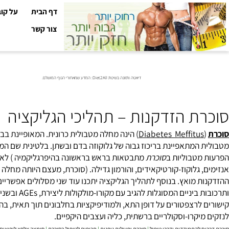
דף הבית
על קובי עזר
צור קשר
דיאטה ותזונה בשיטת Diet2All: המדע שמאחורי הגוף המושלם.
ת הזדקנות – תהליכי הגליקציה
Diabetes Meffitu
) הינה מחלה מטבולית כרונית. המאופיינת בבקרה לק
ת בריכוז גבוה של גלוקוזה בדם ובשתן. בלטינית שם המחלה הינו: Diabetes mellitus שפירושו: שתן מתוק, כך למעשה אבי הרפואה. סוכרת מט
טבוליות ב
סוכרת
מתבטאות בראש בראשונה בהיפרגליקמיה ) לאחר ארוחה 
 גלוקוז-קורטיקאידים, והורמון גדילה. (סוכרת, מעצם היותה מחלה הנמש
יקרו-וסקולריים ברשתית, כליה ועצבים היקפיים.