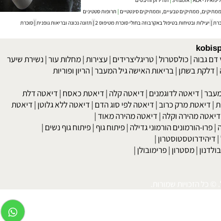
- ALA
|
אומגה-3
|
תה ירוק והיבטים
יקים, ממתיקים טבעיים, וממתיקים סינטטיים
|
תרופות סטטינים
יעילות ובטיחות בטיפול באקרבוזה בחולי סוכרת מטיפוס 2
|
תזונה נכונה ובריאות גופנית
|
סוכרת
kob
 גבוה
|
כולסטרול
|
טריגליצרידים
|
עצירות
|
מחלות עור
|
נשירת שיער
לקת בשתן
|
בריאות האישה גיל המעבר
|
הריון ופוריות
בר
|
דיאטה לדוגמנים
|
דיאטה קלה
|
דיאטת כאסח
|
דיאטה דלת
דיאטת מרק כרוב
|
דיאטה לפי סוג הדם
|
דיאטה ללא גלוטן
|
דיאטת
טה מהירה וקלה
|
דיאטה מהירה מאוד
|
רו-הורמונים הורמוני גדילה
|
פיתוח גוף
|
פיתוח גוף נשים
|
יהידרוטסטוסטרון
|
דנון
|
מסטרון
|
פרימובולן
|
כל הזכויות שמורות.