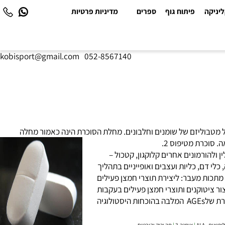
יקה
פיתוח גוף
ספרים
מדיניות פרטיות
kobisport@gmail.com
|
052-8567140
טבוליזם של שומנים וחלבונים. מחלת ה
סוכרת
הינה כאמור מחלה
הורמונים אחרים קלוקגון, קטכול –
 דם, כליות ועצבים ואופייניים בתהליך
ידציה של סוכר מחזר, בנוכחות מתכות מעבר: ליצירת תוצרי חמצן פעילים
וד הרקמה החוץ תאית. לעורר יצור ציטוקנים ותוצרי חמצן פעילים בעקבות
קישורים לרצפטורים על דופן התא, ולמודיפיקציות בחלבונים תוך תאית, בהשוואה לתהליך הזדקנות רגיל, סוכרת מאופיינת בהצטברות מוקדמת ומוגברת שלAGEs המלבה בהוכחות היסטולוגיה