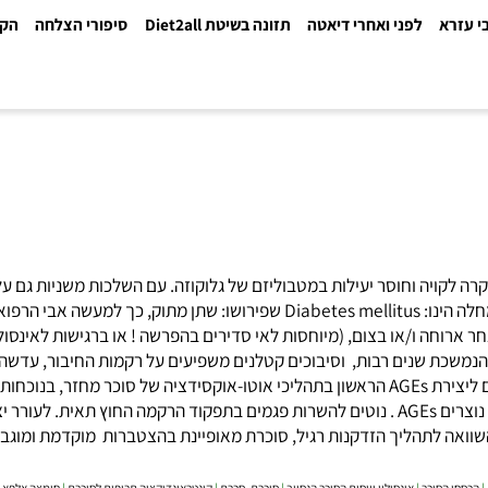
א
לפני ואחרי דיאטה
תזונה בשיטת Diet2all
סיפורי הצלחה
הקלינ
ויה וחוסר יעילות במטבוליזם של גלוקוזה. עם השלכות משניות גם על מ
יפוס 2.
ו/או בצום, (מיוחסות לאי סדירים בהפרשה ! או ברגישות לאינסולין ול
כת שנים רבות, וסיבוכים קטלנים משפיעים על רקמות החיבור, עדשה, כלי
ההזדקנות מואץ. בנוסף לתהליך הגליקציה יתכנו עוד שני מסלולים אפשריים ליצירת AGEs הראשון בתהליכי אוטו-אוקס
ותרכובות ביניים המסוגלות להגיב עם מקורו-מולקולות ליצירת, AGEs ובשני נוצרים AGEs . נוטים להשרות פגמים בתפק