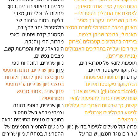
הכוח הפוזי, מצד אחד ומאידך,
מצבים בריאותיים רבים, כגון:
לצמצם את התהליך הקטבולי –
מחלות לב וכלי דם, מצבי
פירוק השרירים. עקב כך מופר
דלקת, רמות גבוהות של
האיזון במצב המטבולי לטובת המצב
כולסטרול, יתר לחץ דם,
האנבולי, כלומר שניתן לצפות
תסמונת קדם ויסתית וכאבי
בירידה בתהליכים קטבולים (פירוק
מחזור, הריון והנקה,
שרירים) ועלייה בתהליכים האנבולים
היפראקטיביות והפרעות קשב,
(בניית שרירים).
מצבים נפשיים.
תופעות לוואי של סטרואידים,
ניוון שרירים, תזונה ותוספי
גלוקוקורטיקוסטרואידים,
מזון
ניוון שרירים, תזונה ותוספי
קורטיזון
תרופות ממשפחת
מזון: כיצד ניתן לתמוך ולעזות
הגלוקוקורטיקוסטרואידים
במצבי ניוון שרירים ע"י תוספי
(glucocorticoid) בשימוש ארוך
מזון שונים, צמחי מרפא
טווח עשויים לגרום לתופעות לוואי
ונטורופטיה.
קשות, כך שבטווח הארוך הם עלולים
ניוון שרירים, תוספי תזונה
לפגוע בתהליכים אנבוליים
וצמחי מרפא
בשל מחסור
נורמאלים.
בחומרים מזינים מסוימים נראה
פרוטוקול משלים לטיפול בדושן ניוון
כי נוטים להחמיר תסמינים של
שרירים
נוגד חמצון, שומר על
ההפרעות במחלות ניוון שרירים