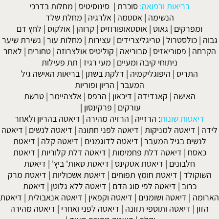
בריאות ורפואה:
סוכרת
|
סינוסיטיס
|
מחלות בדרכי
הנשימה
|
אסטמה
|
אלרגיה
|
מחלת שלד
ומפרקים
|
גאוט
|
אוסטאופורוזיס
|
קרוהן
|
אולקוס
|
לחץ דם
גבוה
|
כולסטרול
|
טריגליצרידים
|
עצירות
|
מחלות עור
|
נשירת שיער
הקרחה
|
פסוריאזיס
|
סבוריאה
|
קוליטיס אולצרוזה
|
טחורים
|
לאחר
ניתוחי קיבה ומעיים
| מעי רגיז |
תת פעילות
התריס
|
היפוגליקמיה
|
דלקת בשתן
|
בריאות האישה גיל
המעבר
|
הריון ופוריות
האישה
|
קאנדידה
|
דיכאון
|
הרפס
|
אלצהיימר
|
טרשת
עורקים
|
פרקינסון
|
דיאטות שונות
:
הרזייה
|
הרזיה מהירה
|
דיאטה בהריון ולאחר
לידה
|
דיאטה למניקות
|
דיאטה לפני חתונה
|
דיאטה לנשים
|
דיאטה
לנשים בגיל המעבר
|
דיאטה לדוגמנים
|
דיאטה קלה
|
דיאטת
כאסח
|
דיאטה דלת פחמימות
|
דיאטה דלת קלוריות
|
דיאטת
חלבונים
|
דיאטת אטקינס
|
דיאטת סאות' ביץ'
|
דיאטת
השוקולד
|
דיאטת חומץ תפוחים
|
דיאטת אשכוליות
|
דיאטת מרק
כרוב
|
דיאטה לפי סוג הדם
|
דיאטה ללא גלוטן
|
דיאטת
הארומה
|
דיאטה ושומנים
|
דיאטה וקפאין
|
דיאטה אנאבולית
|
דיאטת
הזון
|
דיאטה ותוספי תזונה
|
דיאטה לפני ואחרי
|
דיאטה מהירה