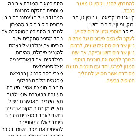
להתרחץ לפני. ויטמין D מאגר
הספורטאים ממזרח אירופה
בכבד.
מיוחסים בחלקם לתכונתו
קו-אנזים, קריאטין, ויטמין D, תה
המחזקת של הג'ינסנג הסיבירי.
ירוק, וניוון שרירים, דושן,
פרופסור קורובוקוב מהמכון
ובייקר
תוספי מזון יכולים לסייע
לתרבות הספורט ממוסקבה אף
לעקב ולצמצם סיבוכים של מחלות
ניהל מספר מחקרים אשר
ניוון שרירים מסוגים שונים, לרבות
הוכיחו את יכולתו של הצמח
ניוון שרירים דושן ובייקר. אך ישנו
להגביר סיבולת, מהירות
הצורך לתאם את תוכנית תוספי
רפלקסים ואף קואורדינציה
המזון לפרט. יחד עם תוכנית תזונה
אצל ספורטאים.
מסודרת אשר תסייע לתהליך
מצבי חסר קרניטין כתוצאה
הטיפול בבעיה.
מפגמים מלידה בחילוף
חומרים
חומצת אמינו חשובה
העוזרת בהעברת שומן לתוך
תאי השריר ומאפשרת ניצול
תאי שומן בתור מקור אנרגיה.
נחשב לאחד המוצרים הטובים
ביותר לאלו המעוניינים
להפחית את מסת השומן בגופם