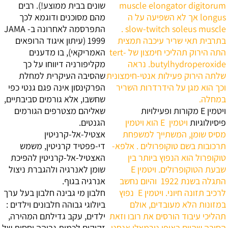
muscle elongator digitorum
שונים בבית ממוצע!). רבים
longus אך לא השפיעה על ה
מהם מסוכנים ודוגמא לכך
slow-twitch soleus muscle .
התפרסמה לאחרונה ב- JAMA
בתרבית תאי שריר עיכבה תמצית
1999 (עיתון איגוד הרופאים
התה הירוק תהליכי חימצון של tert-
האמריקאי), בו מדענים
butylhydroperoxide. נראה
מקליפורניה דיווחו על כך
שלתה הירוק פעילות אנטי-חימצונית
שהסיבה העיקרית למחלת
וכך הוא מגן על הידרדרות השריר
הפרקינסון אינה פגם גנטי כפי
במחלה.
שחשבו, אלא גורמים סביבתיים,
ויטמין E מקורות ופעילויות
שאליהם מצטרפים הגורמים
פיסיולוגיות
‏ויטמין E ‏הוא ויטמין
הגנטים.
מסיס שומן, המשתייך למשפחת
אצטיל-אל-קרניטין
תרכובות בשם טוקופרולים . אלפא-
די-פפטיד
קרניטין, משמש
טוקופרול הוא הנפוץ ביותר בין
האצטיל-אל-קרניטין להפיכת
שבעת הטוקופרולים. ויטמין E ‏
שומן לאנרגיה ולהגברת ניצול
התגלה בשנת 1922 ‏ והיום נחשב
אנרגיה בגוף.
לרכיב תזונה חיוני. ויטמין E ‏ נפוץ
חלבון מי גבינה חלבון בעל ערך
במזונות הלא מעובדים, אולם
ביולוגי גבוהה
חלבונים וילדים :
תהליכי עיבוד הורסים את רובו וזאת
ילדים, עקב גדילתם המהירה,
הסיבה שהיום באופן נורמאלי אנחנו
זקוקים לכמות גבוהה יחסית של