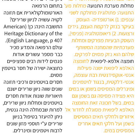
מחלות מערכת התנועה
מחלות מע'
בתחום הרפואה
התנועה: פתולוגית מחולקת לשני
האורטומולקולארית
אם תזונה
ענפים: 1) אורטופדיה- העוסק
לקויה עשויה לניוון שרירים?
בעיקר בנזק לרקמת העצם, גידים
התשובה הינה: כן! (American
ורצועות. 2) ריאומטולוגיה (פנימי),
Heritage Dictionary of the
העוסק הבעיות מפרקים ומחלות
English Language, p 407).
מערכתיות שהמחנה המשותף
עולם הרפואה והמדע מכיר
שלהם הוא נזק מסוים לפרקים.
כבר מספר עשורים אודות
חומצה אלפא-ליפואית
לחומצה
פגמים לידות רבים ספציפיים
האלפא ליפואת ישנה פעילות
כתוצאה ישירה של חסר בויטמין
אנטי-אוקסידנטית רבת עוצמה,
מסוים.
אנטי-דלקטית, בנגוד לויטמינים
חסרים בויטמינים ורכיבי תזונה
ומינרלים המסיסים בשמן או במים
שונים שווה ניוון שרירים
ישנם
היא מצידה מסיסה גם בשמן וגם
תיאוריות שונות אודות חסרים
במים. בשל תכונה זאת החומצה
בויטמינים ומחלות ניוון שרירים,
האלפא ליפואית מסוגלת לחדור אל
למרות שבמחלה הינה גנטית,
איזורים ולחלקי תאים המסיסים
ניתן להיעזר בטיפול בניוון
בשמן ועל חלקי תאים אחרים
שרירים ע"י תוספי מזון שונים
המסיסים במים.
לרבות ויטמינים ומינרלים.