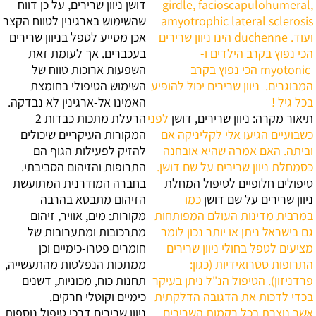
girdle, facioscapulohumeral,
דושן ניוון שרירים, על כן דווח
amyotrophic lateral sclerosis
שהשימוש בארגינין לטווח הקצר
ועוד. duchenne הינו ניוון שרירים
אכן מסייע לטפל בניוון שרירים
הכי נפוץ בקרב הילדים ו-
בעכברים. אך לעומת זאת
myotonic הכי נפוץ בקרב
השפעות ארוכות טווח של
המבוגרים. ניוון שרירים יכול להופיע
השימוש הטיפולי בחומצת
בכל גיל !
האמינו אל-ארגינין לא נבדקה.
תיאור מקרה: ניוון שרירים, דושן
לפני
הרעלת מתכות כבדות
2
כשבועיים הגיעו אלי לקליניקה אם
המקורות העיקריים שיכולים
וביתה. האם אמרה שהיא אובחנה
להזיק לפעילות הגוף הם
כסמחלת ניוון שרירים על שם דושן.
התרופות והזיהום הסביבתי.
טיפולים חלופיים לטיפול המחלת
בחברה המודרנית המתועשת
ניוון שרירים על שם דושן
כמו
הזיהום מתבטא בהרבה
במרבית מדינות העולם המפותחות
מקורות: מים, אוויר, זיהום
גם בישראל ניתן או יותר נכון לומר
מתרכובות ומתערובות של
מציעים לטפל בחולי ניוון שרירים
חומרים פטרו-כימיים וכן
התרופות סטרואידיות (כגון:
ממתכות הנפלטות מהתעשייה,
פרדניזון). הטיפול הנ"ל ניתן בעיקר
תחנות כוח, מכוניות, דשנים
בכדי לדכות את הדגובה הדלקתית
כימיים וקוטלי חרקים.
אשר נוצרת בכל רקמות השרירים.
ניוון שרירים דרכי טיפול נוספות