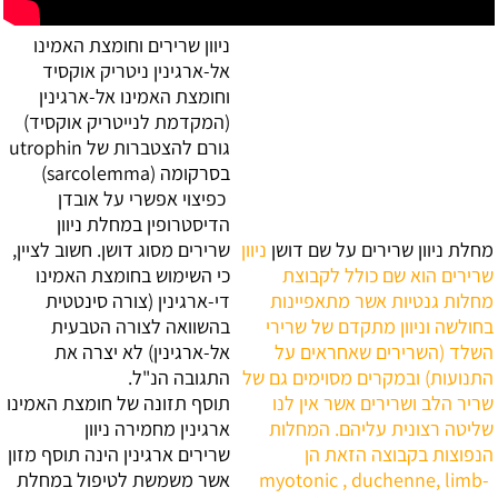
ניוון שרירים וחומצת האמינו
אל-ארגינין
ניטריק אוקסיד
וחומצת האמינו אל-ארגינין
(המקדמת לנייטריק אוקסיד)
גורם להצטברות של utrophin
בסרקומה (sarcolemma)
כפיצוי אפשרי על אובדן
הדיסטרופין במחלת ניוון
מחלת ניוון שרירים על שם דושן
ניוון
שרירים מסוג דושן. חשוב לציין,
שרירים הוא שם כולל לקבוצת
כי השימוש בחומצת האמינו
מחלות גנטיות אשר מתאפיינות
די-ארגינין (צורה סינטטית
בחולשה וניוון מתקדם של שרירי
בהשוואה לצורה הטבעית
השלד (השרירים שאחראים על
אל-ארגינין) לא יצרה את
התנועות) ובמקרים מסוימים גם של
התגובה הנ"ל.
שריר הלב ושרירים אשר אין לנו
תוסף תזונה של חומצת האמינו
שליטה רצונית עליהם. המחלות
ארגינין מחמירה ניוון
הנפוצות בקבוצה הזאת הן
שרירים
ארגינין הינה תוסף מזון
myotonic , duchenne, limb-
אשר משמשת לטיפול במחלת