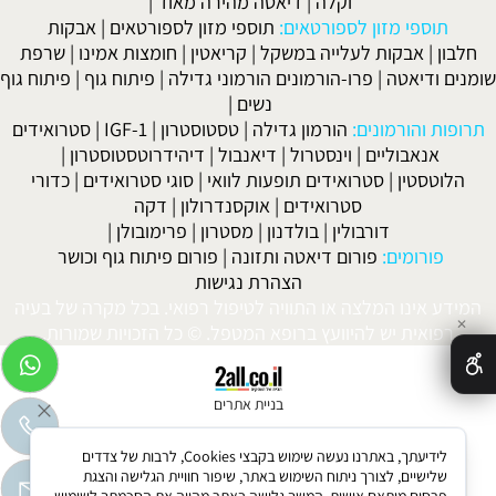
וקלה
|
דיאטה מהירה מאוד
|
תוספי מזון לספורטאים:
תוספי מזון לספורטאים
|
אבקות
חלבון
|
אבקות לעלייה במשקל
|
קריאטין
|
חומצות אמינו
|
שרפת
שומנים ודיאטה
|
פרו-הורמונים הורמוני גדילה
|
פיתוח גוף
|
פיתוח גוף
נשים
|
תרופות והורמונים:
הורמון גדילה
|
טסטוסטרון
|
IGF-1
|
סטרואידים
אנאבוליים
|
וינסטרול
|
דיאנבול
|
דיהידרוטסטוסטרון
|
הלוטסטין
|
סטרואידים תופעות לוואי
|
סוגי סטרואידים
|
כדורי
סטרואידים
|
אוקסנדרולון
|
דקה
דורבולין
|
בולדנון
|
מסטרון
|
פרימובולן
|
פורומים:
פורום דיאטה ותזונה
|
פורום פיתוח גוף וכושר
הצהרת נגישות
המידע אינו המלצה או התוויה לטיפול רפואי. בכל מקרה של בעיה
✕
רפואית יש להיוועץ ברופא המטפל. © כל הזכויות שמורות.
בניית אתרים
לידיעתך, באתרנו נעשה שימוש בקבצי Cookies, לרבות של צדדים
שלישיים, לצורך ניתוח השימוש באתר, שיפור חוויית הגלישה והצגת