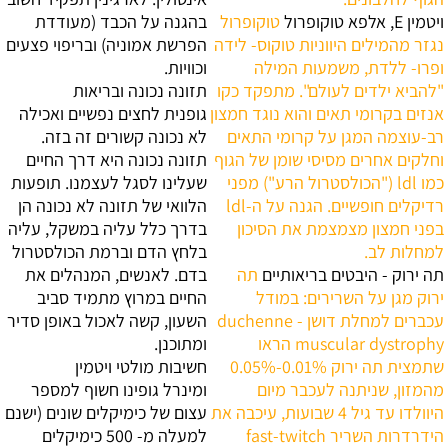
ויטמין E, אלפא טוקופרול
טוקופרול
בהגנה על הכבד (מעודדת
נגזר מהמילים היווניות טוקוס- לידה
הפרשת אמוניה) ובריפוי פצעים
ופרו- ללדת, משמעות המילה
וכוויות.
"להביא ילדים לעולם". מתפקד כקו
תזונה נכונה ובריאות
אנזים בקרומי תאים והוא נוגד חמצון
גופנית
לחצים נפשיים ואכילה
רב-עוצמה המגן על קרומי התאים
לא נכונה קשורים זה בזה.
וחלקים אחרים מסיסי שומן של הגוף
תזונה נכונה היא דרך החיים
כמו ldl ("הכולסטרול הרע") מפני
שעלינו לסגל לעצמנו. תופעות
רדיקלים חופשיים. הגנה על ה-ldl
הלוואי של תזונה לא נכונה הן
בפני חמצון מצמצמת את הסיכון
בדרך כלל עליה במשקל, עליה
למחלות לב.
בלחץ הדם וברמת הכולסטרול
תה ירוק - היבטים בריאותיים
תה
בדם. לאנשים, המנהלים את
ירוק מגן על השרירים: במודל
החיים במרוץ מתמיד סביב
עכברים למחלת דושן - duchenne
השעון, קשה לאכול באופן סדיר
muscular dystrophy הראו
ומתוכנן.
שתמצית תה ירוק 0.01%-0.05%
חשיבות מולטי ויטמין
מהמזון, שניתנה לעכבר מיום
ומינרל
גופינו חשוף למספר
היוולדו עד גיל 4 שבועות, עיכבה את
עצום של כימיקלים שונים (ישנם
הידרדרות השריר fast-twitch
למעלה מ- 500 כימיקלים