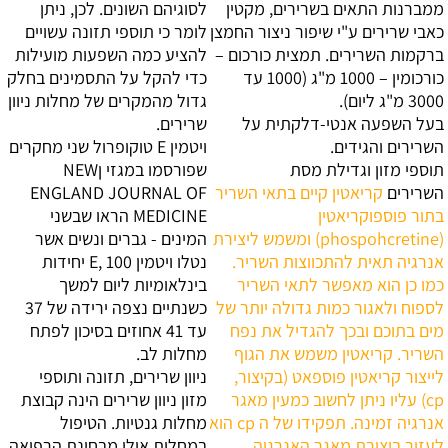
ממברנות התאים בשרירים, מקטין
לסוגיהם השונים. לכן, ניתן
כאבי שרירים ע"י שיפור ניצור החמצן
לומר כי תוספי תזונה עשויים
ברקמות השרירים. תמצית כורכום –
להציע כמה השפעות מועילות
כורכומין – 1000 מ"ג (1000 עד
כדי להקל על התסמינים בחלק
3000 מ"ג ליום).
גדול מהמקרים של מחלות ניוון
בעל השפעה אנטי-דלקתית על
שרירים.
השרירים והגידים.
ויטמין E טוקופרול
שני מחקרים
תוספי מזון וגדילת מסת
שפורסמו במגזי ןNEW
השרירים
קריאטין קיים בתאי השריר
ENGLAND JOURNAL OF
בתור פוספוקריאטין
MEDICINE הראו שבשני
(phospohcretine) ומשמש ליצירת
המינים - גברים ונשים אשר
אנרגיה תאית להתכווצות השריר.
נטלו ויטמין E, 100 יחידות
כמו כן הוא מאפשר לתאי השריר
בינלאומיות ליום למשך
לספוח ולאגור כמות גדולה יותר של
כשנתיים נצפה ירידה של 37
מים בתוכם ובכך להגדיל את נפח
עד 41 אחוזים בסיכון לפתח
השריר. קריאטין משמש את הגוף
מחלות לב.
לייצור קריאטין פוספאט (בקיצור,
ניוון שרירים, תזונה ותוספי
cp) עליו ניתן לחשוב כמעין מאגר
מזון
ניוון שרירים הינה קבוצת
אנרגיה זמינה. תפקידו של ה cp הוא
מחלות גנטיות. הטיפול
לעזור ביצירת מאגר האנרגיה
במחלות אילו מבחינת הרפואה