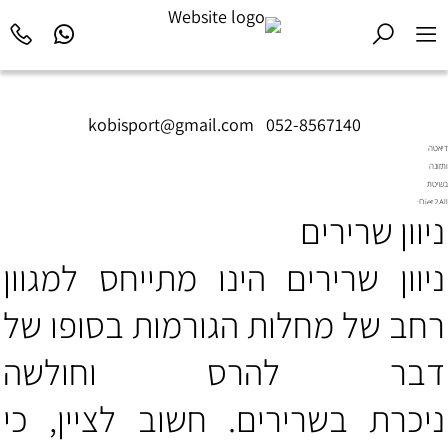
kobisport@gmail.com
|
052-8567140
דיאטה
ותזונה
בשיטת
Diet2All:
ניוון שרירים
המדע
שמאחורי
הגוף
ניוון שרירים הינו מתייחס למגוון
המושלם.
רחב של מחלות הגורמות בסופו של
דבר להרס וחולשה
ניכרת בשרירים. חשוב לציין, כי