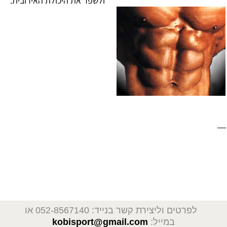
ולשפר את היכולת האירובית.
ניוון שרירים, דושן, בייקר,
, תה ירוק, קריאטין, חלבונים, חומצות אמינו, גנים, ויטמין
, קוטיזון, פרדניזון, הידרוקורטיזון
E
SLA
דיאטה
מהירה, דיאטה און ליין, דיאטה לנוער וילדים, דיאטה קלה, דיאטה לפי סוג דם, דיאטה רפואית,
דיאטת
אטקינס, דיאטת בזק, דיאטת נקודות, דיאטת השמנה, דיאטת
כאסח, דיאטת חלבונים, דיאטת לחם,
חיטובים
, חיטוב הגוף, חיטוב הבטן, חיטוב ירכיים, רגליים, חיטוב ידיים,
הרזיה
מהירה, הרזיה שפויה, הרזיה ללא דיאטה, הרזיה בטוחה,
הרזייה,
סטרואידים אנאבולים, הורמון גדילה, אנדרוגנים, טסטוסטרון, פיתוח גוף, שרירים וכושר,
פיתוח גוף
, פיתוח גוף מהיר, בבית, פיתוח גוף ותזונה, פיתוח גוף למתחילים, עליה
במשקל, מסת שרירים,
תוספי מזון
, תוספי מזון לספורטאים,
פיתוח גוף ועיצובו,
פיתוח גוף בבית,
פיתוח גוף מהיר, פיתוח גוף נשים, פורום, פיתוח גוף תוכניות אימונים, פיתוח גוף ותזונה, פיתוח גוף תחרותי, לפני ואחרי, תזונה, חדר
כושר
לפרטים וליצירת קשר בנייד: 052-8567140
או
במייל:
kobisport@gmail.com