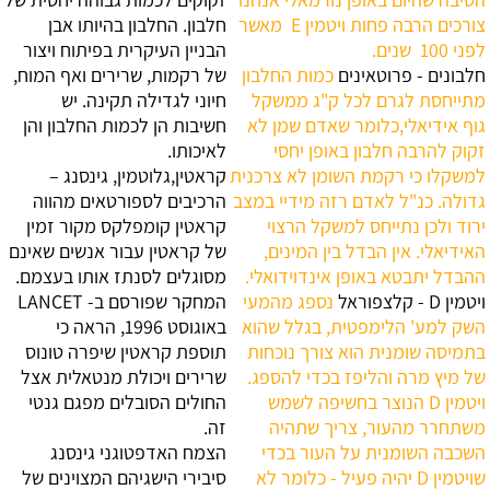
צורכים הרבה פחות ויטמין E ‏ מאשר
חלבון. החלבון בהיותו אבן
לפני 100 ‏ שנים.
הבניין העיקרית בפיתוח ויצור
חלבונים - פרוטאינים
כמות החלבון
של רקמות, שרירים ואף המוח,
מתייחסת לגרם לכל ק"ג ממשקל
חיוני לגדילה תקינה. יש
גוף אידיאלי,כלומר שאדם שמן לא
חשיבות הן לכמות החלבון והן
זקוק להרבה חלבון באופן יחסי
לאיכותו.
למשקלו כי רקמת השומן לא צרכנית
קראטין,גלוטמין, גינסנג –
גדולה. כנ"ל לאדם רזה מידיי במצב
הרכיבים לספורטאים
מהווה
ירוד ולכן נתייחס למשקל הרצוי
קראטין קומפלקס מקור זמין
האידיאלי. אין הבדל בין המינים,
של קראטין עבור אנשים שאינם
ההבדל יתבטא באופן אינדוידואלי.
מסוגלים לסנתז אותו בעצמם.
ויטמין D - קלצפוראל
נספג מהמעי
המחקר שפורסם ב- LANCET
השק למע' הלימפטית, בגלל שהוא
באוגוסט 1996, הראה כי
בתמיסה שומנית הוא צורך נוכחות
תוספת קראטין שיפרה טונוס
של מיץ מרה והליפז בכדי להספג.
שרירים ויכולת מנטאלית אצל
ויטמין D הנוצר בחשיפה לשמש
החולים הסובלים מפגם גנטי
משתחרר מהעור, צריך שתהיה
זה.
השכבה השומנית על העור בכדי
הצמח האדפטוגני גינסנג
שויטמין D יהיה פעיל - כלומר לא
סיבירי
הישגיהם המצוינים של