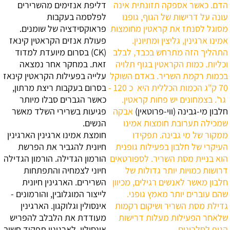
הדם. כאשר אספקה תזונתית אינה
דליפת אנזימים מהשרירים
עונה על דרישות של הגוף, גופנו
לפלסמה בעקבות
מסוגל לסנתז את קראטין מחומצות
פראוקסידציה של שומנים.
אמינו ארגינין, גליצין ומתיונין.
פעולת אנזים הקראטין קינאז
התהליך הזה מתרחש בכבד, לבלב
(CK) בסרום מיועדת למדוד
וכליות. כמות הקראטין בגוף תלויה
זאת. במחקר אחר נמצאה
בכמות רקמת השריר. באדם השוקל
עלייה בפעילות הקראטין קינאז
70 ‏ק"ג הכמות הכללית היא ‏כ 120 -
בסרום בעקבות ריצת מרתון,
‏ גר'. בצמחונים יש פחות קראטין.
כאשר הגברים סבלו מיותר
חלבון מי-גבינה (ווי-פרוטאין)
אבקה
פגיעות בשרירי השלד מאשר
שמכילה תערובת חומצות אמינו
הנשים.
ממקור של מי גבינה. תפקידו
חומצת אמינו ארגינין
הארגינין
העיקרי של חלבון בפעילות גופנית
חיונית להגביר את הפרשת
הוא בניית מסת השריר. לספורטאים
הורמון הגדילה. הורמון הגדילה
דרושות כמויות יותר גדולות של
חיוני לצמחיה והתפתחות
חלבון מאשר לאנשים רגילים, מכיוון
השרירים. הארגינין חיונית
שהם עוברים יותר מאמץ גופני.
לייצור המוגלובין, והורמונים -
גדילת מסת השריר ושיקום רקמות
אינסולין וגלוקגון. הארגינין
שלאחר הפעילות מעלות דרישות
מעודדת את הלבלב להפריש
הגוף לחלבונים.
אינסולין. לארגינין תפקיד חשוב