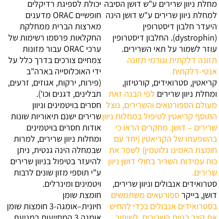
מחלת ניוון שרירים ע"ש דושן
הסיבה
יכולת לספיגת רדיקלים
למחלת ניוון שרירים ע"ש דושן הינה
חופשיים ORAC
מדענים
היעדר חלבון דיסטרופין
מארצות הברית ממחלקת
(dystrophin). החלבון דיסטרופין
החקלאות פרסמו רשימות של
עוזר לשמור על תאי השרירים.
ערכי ORAC עבור מזונות
תזונה דלקתית וגורמי תזונה
צמחיים צורכים בדרך כלל על
אנטי-דלקתית
ידי האוכלוסייה בארה"ב
קריאטין, סטרואידים, קורטיזון,
(פירות, ירקות, אגוזים, זרעים,
ומחלת ניוון שרירים
לפי הבנה זאת
תבלינים, דגנים וכו').
מעולם הספורטאים והשרירים, נוצל
חסרים בויטמינים וניוון
התוסף קריאטין לטיפול במחלות ניוון
שרירים
ישנם תיאוריות שונות
שרירים – דושן. מחקרים הראו כי
אודות חסרים בויטמינים
בהשפעתו של הקריאטין (יחד עם
ומחלות ניוון שרירים, למרות
חומצת האמינו גלוטמין) לשפר את
שבמחלה הינה גנטית, ניתן
כוח עמידות השריר בחולי דושן ניוון
להיעזר בטיפול בניוון שרירים
שרירים.
ע"י תוספי מזון שונים לרבות
סטרואידים אנבולים וניוון שרירים,
ויטמינים ומינרלים.
דושן, בייקר
ספורטאים משתמשים
חומצת שומן
בסטרואידים אנבולים בכדי להחיש
חיונית–אומגה-3
חומצות שומן
את קצב בניית השרירים, לשיפור
אומגה 3 המסייעות במניעת