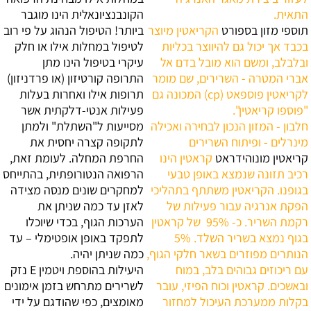
התאית.
הקונבנציונאלית הינו מוגבר
תוספי מזון בספורט
הקריאטין מיוצר
ביותר! הטיפול הנהוג על פי רוב
בכבד אך יכול גם להיווצר בכליות
לטיפול במחלות אילו או חלק
ובלבלב, ומשם הוא מובל בדם אל
עיקרי בטיפול הינו מתן
אברי המטרה - השרירים, שם מומר
התרופה קורטיזון (או פרדניזון)
לקריאטין פוספאט (cp) המכונה גם
תרופות אילו ואחרות בעלות
"פוספו קריאטין".
פעילות אנטי-דלקתית אשר
חלבון - המזון הנכון לבחירה ואכילה
מסייעות ל"השתלת" ולמתן
מינרלים - ופיתוח השרירים
לתקופה קצרה יחסית את
קריאטין מונוהידראט
‏קראטין הינו
החרפת המחלה. לעומת זאת,
רכיב תזונה שנמצא באופן טבעי
הרפואה הנטורופתית, בהתייחס
בגופנו. הקריאטין משתתף בתהליכי
למחקרים שונים מנסה מצידה
הפקת אנרגיה עבור פעילות של
לאזן עד כמה שניתן את
רקמת השריר. כ- 95% ‏ של קראטין
הערכות הגוף, בכדי שיוכלו
בגוף נמצא בשריר השלד. 5% ‏
לתפקד באופן אופטימלי – עד
הנותרים מפוזרים בשאר חלקי הגוף,
כמה שניתן יהיה.
עם ריכוזים גבוהים בלב, במוח
היעילות בהוספת ויטמין E
נזק
ובאשכים. קראטין וכוח הפיזי, עובר
לשרירים מתרחש בזמן אימונים
בקלות ממערכת העיכול למחזור
מאומצים, כפי שהודגם על ידי