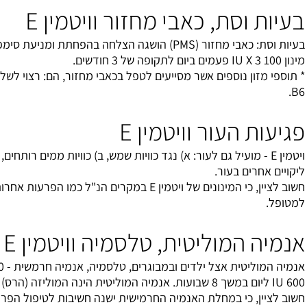
בי מחזור וויטמין E
בעיות וסת: כאבי מחזור (PMS) הושגה הצלחה בהפחתת ומניעת סימפטומים בלתי נעימים
 מסייעים לטפל בכאבי מחזור, הם: רצוי לשלב עם מגנזיום וויטמין
יטמין E
ם לעור: א) נגד כוויות שמש, ב) כוויות ממים רותחים, ג) כאבים ברגליים, ד)
חשוב לציין, כי המינונים של ויטמין E במקרים הנ"ל כמו הפרעות אחרות יש לתאם באופן אישי
ית, טלסמיה וויטמין E
אנמיה המוליטית אצל ילדים ובמבוגרים, טלסמיה, אנמיה חרמשית - 450 IU ציסטות השד בכ-
אנמיה החרמישית ישנה חשיבות לטיפול הפרופילקטי (מניעתי)