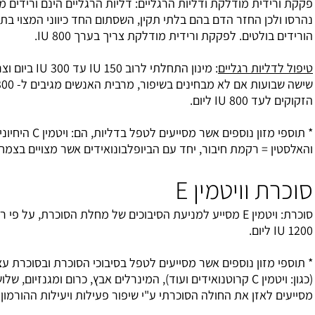
יות הרגליים: דליות הרגליים הינם ורידים מוגדלים ובולטים אשר
 בלתי תקין, השסתום החד כיווני המצוי בתוכם אינו תקין ולכן
דית מודלקת צריך בערך 800 IU.
: מינון התחלתי לרוב 150 IU עד 300 IU ביום וצריך לעלות ב- 100 IU כל
שישה שבועות אם לא מבחינים בשיפור, מרבית האנשים מגיבים ל- 300 עד 600 IU וישנם
* תוספי מזון נוספים אשר מסייעים לטפל בדליות, הם: ויטמין C היחיוני לשמירת הקולגן
 יחד עם הביופלבונואידים אשר מצויים בצמחים רבים, בפירות וירקות.
E
סוכרת: ויטמין E מסייע למניעת הסיבוכים של מחלת הסוכרת, על פי רוב כמויות עד 1000-
ר מסייעים לטפל בסיבוכי הסוכרת ובסוכרת עצמה, הם: נוגדי חמצון
 C קרוטנואידים ועוד), המינרלים אבץ, כרום ומגנזיום, שלושת המינרלים הנ"ל
סוכרתי ע"י שיפור פעילות ויעילות ההורמון אינסולין.