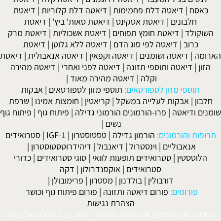
פחמימות
|
דיאטה דלת קלוריות
|
דיאטת
אטקינס
|
דיאטת סאות' ביץ'
|
דיאטת
 תפוחים
|
דיאטת אשכוליות
|
דיאטת מרק
סוג הדם
|
דיאטה ללא גלוטן
|
דיאטת
|
דיאטה וקפאין
|
דיאטה אנאבולית
|
דיאטת
זונה
|
דיאטה לפני ואחרי
|
דיאטה מהירה
|
דיאטה מהירה מאוד
|
אים:
תוספי מזון לספורטאים
|
אבקות
 במשקל
|
קריאטין
|
חומצות אמינו
|
שרפת
מונים הורמוני גדילה
|
פיתוח גוף
|
פיתוח גוף
נשים
|
ון גדילה
|
טסטוסטרון
|
IGF-1
|
סטרואידים
רול
|
דיאנבול
|
דיהידרוטסטוסטרון
|
 תופעות לוואי
|
סוגי סטרואידים
|
כדורי
ידים
|
אוקסנדרולון
|
דקה
בולדנון
|
מסטרון
|
פרימובולן
|
אטה ותזונה
|
פורום פיתוח גוף וכושר
הצהרת נגישות
התוויה לטיפול רפואי. בכל מקרה של בעיה