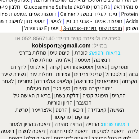
Glucosamine Sulf
|
חלבון מי-גבינה Whey
ל Gainer
|
חומצות אמינו מסועפות Branched Chain Amino
בני הביניין
|
לציטין
|
תוספי מזון לחיטוב השרירים והורדת אחוזי
ית–אומגה-3
|
ויטמין E טוקופרול
|
בנייד: 052-8567140
או
kobisport@gmail.co
סוכרת
|
סינוסיטיס
|
מחלות בדרכי
סטמה
|
אלרגיה
|
מחלת שלד
סטאופורוזיס
|
קרוהן
|
אולקוס
|
לחץ דם
צרידים
|
עצירות
|
מחלות עור
|
נשירת שיער
וריאה
|
קוליטיס אולצרוזה
|
טחורים
|
לאחר
 ומעיים
| מעי רגיז |
תת פעילות
יה
|
דלקת בשתן
|
בריאות האישה גיל
מעבר
|
הריון ופוריות
|
דיכאון
|
הרפס
|
אלצהיימר
|
טרשת
עורקים
|
פרקינסון
|
ה
|
הרזיה מהירה
|
דיאטה בהריון ולאחר
דיאטה לפני חתונה
|
דיאטה לנשים
|
דיאטה
דיאטה לדוגמנים
|
דיאטה קלה
|
דיאטת