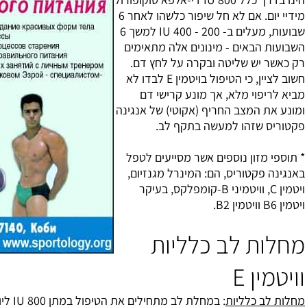
מידיי יום. אם לא חל שיפור כלשהו לאחר 6
שבועות, מעלים ב- 200 - 400 IU למשך 6
ים אלה מתאימים
ה על לחץ דם.
חשוב לציין, כי הטיפול בויטמין E לבדו לא
נע קרישי דם
קוטי) של אנגינה
תקף לב.
ר מסייעים לטפל
מינרל מגנזיום,
ויטמיני B-קומפלקס, בעיקר
ליות
: במחלת לב מתחילים את הטיפול במתן 800 IU ליום ומגדילים בעוד 200