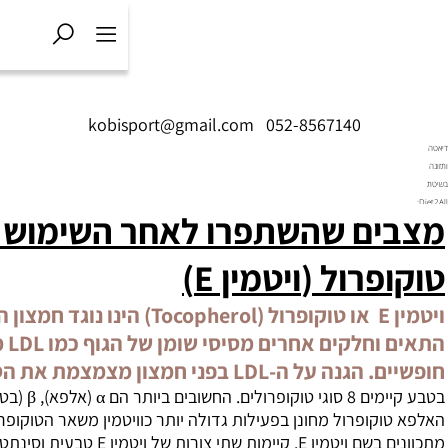
kobisport@gmail.com
|
05
תפרו לאחר השימוש באלפא
יטמין
E)
ויטמין E או טוקופרול (Tocopherol) הינו נוגד חמצון המגן על קרומי
התאים וחלקים אחרים מסיסי שומן של הגוף כמו LDL מפני רדיקלים
ות לב.
בטבע קיימים 8 סוגי טוקופרולים. החשובים ביותר הם α (אלפא), β (בטא), γ (גמא), δ (דלתא).
פעילות גדולה יותר כוויטמין משאר הטוקופרולים ולמעשה אליו
מתכוונים בשם ויטמין E. קיימות שתי צורות של ויטמין E טבעית וסינתטית. הצורה הטבעית