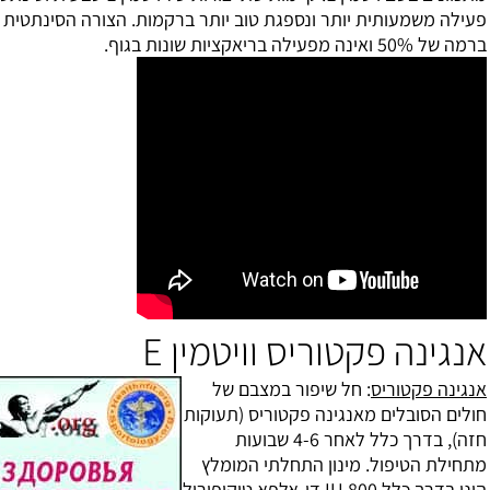
נספגת טוב יותר ברקמות. הצורה הסינתטית עשויה מנפט, נספגת
ס וויטמין E
פור במצבם של
 פקטוריס (תעוקות
חזה), בדרך כלל לאחר 4-6 שבועות
התחלתי המומלץ
ו בדרך כלל 800 IU די-אלפא טוקופורול