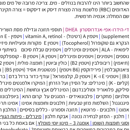
ות בנוזלים - מים. צריכה מרובה של מים מונעת מתאי הדם
RB) מלשנות צורה מצורת דיסק או דיסקוס = צורה תקינה, לצורת חרמש על כן
ית.
DHE
|
תוספי תזונה וגדילת מסת השרירים
|
תוספי מזון (sports
|
ויטמין - Vitamin E
|
ויטמין E,
|
‏ויטמין E מקורות ופעילויות פיזיולוגיות
|
חומצה אלפא
 ומינרלים
|
ויטמינים טבלת סיכום בשיתוף עם ויטמינים
נים ומינרלים
|
ויטמין A
|
ויטמין B - קומפלקס
|
ויטמין B1
B2)
|
כולין וביוטין
|
חומצה פולית
|
ויטמין B12,
טמין)
|
פנטוטנית אסיד (ויטמין B5)
|
ניאצין (ויטמין
לצפוראל
|
עודף כדור ברזל בדם
|
ברזל
|
מגנזיום
|
אשלגן
 הסידן ועל הזרחן
|
המיקרו אלמנטים מינרלים כרומיום, ונדיום, יודין,
נדנום
|
המינרלים אבץ ונחושת
|
המינרלים מנגנז
ואידים - המגנים על קרום התא
|
ביופלבונואידים:
טבעיות
|
חלבונים וחומצות אמינו
|
אמינו תרפיה חומצות
ן
|
תזונה וספורט - כללים בסיסיים
|
החלבון היעיל ביותר בעולם
נכונה
|
אבקת חלבון
|
מינרלים - פיתוח הגוף והכושר
|
סוגי שמנים
ינון יומי מומלץ
| אם באמת כל בני האדם צורכים בחיי היום
ים את בריאותם וחיוניותם?
|
Creatine Monohydrate קראטין