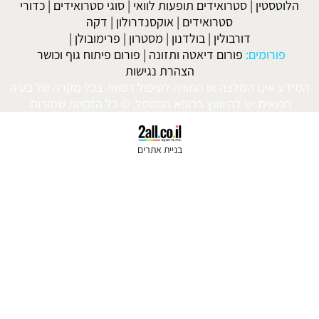
וטסטין
|
סטרואידים תופעות לוואי
|
סוגי סטרואידים
|
כדורי
סטרואידים
|
אוקסנדרולון
|
דקה
דורבולין
|
בולדנון
|
מסטרון
|
פרימובולן
|
פורומים:
פורום דיאטה ותזונה
|
פורום פיתוח גוף וכושר
הצהרת נגישות
 אינו המלצה או התוויה לטיפול רפואי. בכל מקרה של בעיה
פואית יש להיוועץ ברופא המטפל. © כל הזכויות שמורות.
בניית אתרים