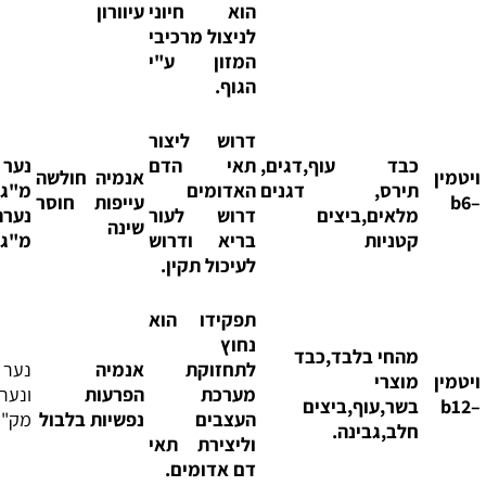
הוא חיוני
עיוורון
לניצול מרכיבי
המזון ע"י
הגוף.
דרוש ליצור
כבד עוף,דגים,
תאי הדם
נער 2
אנמיה חולשה
תירס, דגנים
האדומים
מ"ג
עייפות חוסר
מלאים,ביצים
דרוש לעור
נערה 1.5
שינה
קטניות
בריא ודרוש
מ"ג
לעיכול תקין.
תפקידו הוא
נחוץ
מהחי בלבד,כבד
לתחזוקת
אנמיה
נער
מוצרי
מערכת
הפרעות
ונערה 2
בשר,עוף,ביצים
העצבים
נפשיות בלבול
מק"ג
חלב,גבינה.
וליצירת תאי
דם אדומים.