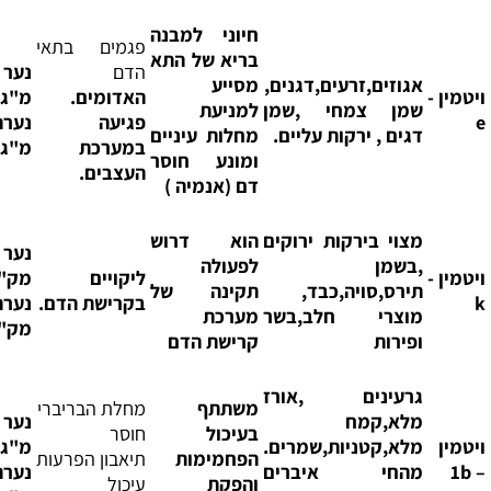
חיוני למבנה
פגמים בתאי
בריא של התא
הדם
נער 10
אגוזים,זרעים,דגנים,
מסייע
 -
האדומים.
מ"ג
שמן צמחי ,שמן
למניעת
פגיעה
נערה 8
דגים , ירקות עליים.
מחלות עיניים
במערכת
מ"ג
ומונע חוסר
העצבים.
דם (אנמיה )
מצוי בירקות ירוקים
הוא דרוש
נער 65
,בשמן
לפעולה
 -
ליקויים
מק"ג
תירס,סויה,כבד,
תקינה של
בקרישת הדם.
נערה 55
מוצרי חלב,בשר
מערכת
מק"ג
ופירות
קרישת הדם
גרעינים ,אורז
משתתף
מחלת הבריברי
מלא,קמח
נער 1.5
בעיכול
חוסר
מלא,קטניות,שמרים.
מ"ג
הפחמימות
תיאבון הפרעות
מהחי איברים
נערה 1
והפקת
עיכול