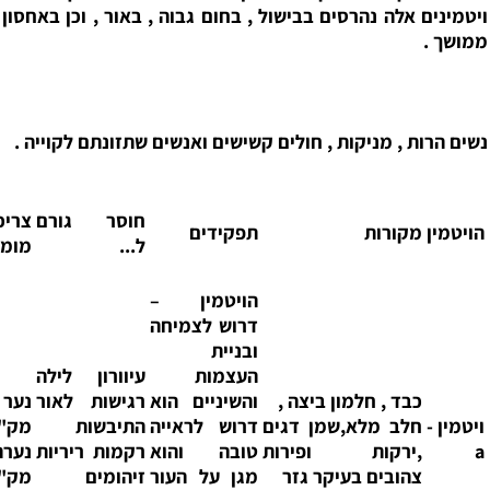
ים אלה נהרסים בבישול , בחום גבוה , באור , וכן באחסון
 .
רות , מניקות , חולים קשישים ואנשים שתזונתם לקוייה .
חוסר גורם
צריכה
ן
מקורות
תפקידים
ל...
מומלצת
הויטמין
–
דרוש לצמיחה
ובניית
העצמות
עיוורון לילה
כבד , חלמון ביצה ,
והשיניים הוא
רגישות לאור
נער 1000
 -
חלב מלא,שמן דגים
דרוש לראייה
התיבשות
מק"ג
,ירקות ופירות
טובה והוא
רקמות ריריות
נערה 800
צהובים בעיקר גזר
מגן על העור
זיהומים
מק"ג