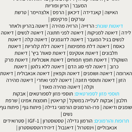
המעבר
|
הריון ופוריות
האישה
|
קאנדידה
|
דיכאון
|
הרפס
|
אלצהיימר
|
טרשת
עורקים
|
פרקינסון
|
אטות שונות
:
הרזייה
|
הרזיה מהירה
|
דיאטה בהריון ולאחר
דיאטה למניקות
|
דיאטה לפני חתונה
|
דיאטה לנשים
|
דיאטה
ים בגיל המעבר
|
דיאטה לדוגמנים
|
דיאטה קלה
|
דיאטת
סח
|
דיאטה דלת פחמימות
|
דיאטה דלת קלוריות
|
דיאטת
חלבונים
|
דיאטת אטקינס
|
דיאטת סאות' ביץ'
|
דיאטת
ולד
|
דיאטת חומץ תפוחים
|
דיאטת אשכוליות
|
דיאטת מרק
כרוב
|
דיאטה לפי סוג הדם
|
דיאטה ללא גלוטן
|
דיאטת
ה
|
דיאטה ושומנים
|
דיאטה וקפאין
|
דיאטה אנאבולית
|
דיאטת
|
דיאטה ותוספי תזונה
|
דיאטה לפני ואחרי
|
דיאטה מהירה
וקלה
|
דיאטה מהירה מאוד
|
תוספי מזון לספורטאים:
תוספי מזון לספורטאים
|
אבקות
ן
|
אבקות לעלייה במשקל
|
קריאטין
|
חומצות אמינו
|
שרפת
 ודיאטה
|
פרו-הורמונים הורמוני גדילה
|
פיתוח גוף
|
פיתוח גוף
נשים
|
ת והורמונים:
הורמון גדילה
|
טסטוסטרון
|
IGF-1
|
סטרואידים
אנאבוליים
|
וינסטרול
|
דיאנבול
|
דיהידרוטסטוסטרון
|