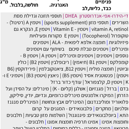
פנימיים
מ"ג
האנרגיה.
חולשה,בלבול.
כבד, כליות,לב
ו-אפי-אנדרוסטרון DHEA
|
תוספי תזונה וגדילת מסת
ם
|
תוספי מזון (sports supplement)
|
ויטמין A (רטינול) -
vitamin A, r
|
ויטמין - Vitamin E
|
ויטמין E, הנקרא גם
Tocophe)
|
‏ויטמין E מקורות ופעילויות
גיות
|
חומצה אלפא ליפואית - ALA
|
ויטמינים
ים
|
ויטמינים טבלת סיכום בשיתוף עם ויטמינים
|
ויטמינים
|
ויטמינים ומינרלים
|
ויטמין A
|
ויטמין B -
קס
|
ויטמין B1 (תיאמין)
|
ריבופלבין (ויטמין B2)
|
כולין
חומצה פולית
|
ויטמין B12, ציאנוקובלמין
|
פירידוקסין (B6
|
פנטוטנית אסיד (ויטמין B5)
|
ניאצין (ויטמין B3)
|
ויטמיני E ו-
 קלצפוראל
|
עודף כדור ברזל
ברזל
|
מגנזיום
|
אשלגן (קליום - K)
|
מינרלים: על הסידן ועל
המיקרו אלמנטים מינרלים כרומיום, ונדיום, יודין, סיליקון,
יד ומוליבנדנום
|
המינרלים אבץ ונחושת
|
המינרלים מנגנז
ם
|
מחקרים
|
פלבונואידים - המגנים על קרום
ביופלבונואידים: פיגנוגנול
|
השלמות מזון טבעיות
|
חלבונים
ת אמינו
|
אמינו תרפיה חומצות אמונו
|
חלבונים -
ן
|
תזונה וספורט - כללים בסיסיים
|
החלבון היעיל ביותר