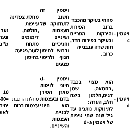
ויטמין זה
חשוב
מחלת צפדינה
מהחי בעיקר מהכבד
לתחזוקה של
עייפות
ברוב הפירות
העצמות
,חולשה,
נער
 -
והירקות הטריים
ושיניים
דימומים
ונערה 60
ובעיקר בפירות הדר,
וחניכיים
מתחת
מ"ג ליום
תות שדה עגבנייה
ודרוש לחיסון
לעור,פגיעה
כרוב .
הגוף ולריפוי
בחיסון
פצעים
ויטמין –
d
הוא מצוי בכבד
חיוני לויסות
,בחמאה, שמן
מאזן הסידן
10 מק"ג
דגים,חלמון ביצה
 -
בדם ובעצמות
מחלת הרכבת
=400
חלב, הערה :
הוא חיוני
עצמות רכות
יחידות בן
לתינוקות נותנים עד
לבניית
לאומיות
גיל שנה שתי טיפות
העצמות
של ויטמין
d+a
והשיניים.