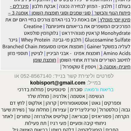
!
|
חלבון - המזון לבחירה נכונה
|
אבקת חלבון
|
מינרלים -
הגוף והכושר
|
סוגי שמנים וסוגי חומצות השומן
|
אומגה 3 –
ומי מומלץ
| אם באמת כל בני האדם צורכים בחיי היום יום את
ים המשפרים את בריאותם וחיוניותם?
|
Creatine
קראטין מונוהידראט
|
גלוקוזמין סולפאט
Glucosamine Su
|
חלבון מי-גבינה Whey Protein
|
גיינר
שקל Gainer
|
חומצות אמינו מסועפות Branched Chain
Amino 
|
חומצות אמינו - אבני הביניין
|
לציטין
|
תוספי מזון
 השרירים והורדת אחוזי השומן
|
חומצת שומן
–אומגה-3
|
ויטמין E טוקופרול
|
לפרטים וליצירת קשר בנייד: 052-8567140
או
במייל:
kobisport@gmail.com
בריאות ורפואה:
סוכרת
|
סינוסיטיס
|
מחלות בדרכי
הנשימה
|
אסטמה
|
אלרגיה
|
מחלת שלד
פרקים
|
גאוט
|
אוסטאופורוזיס
|
קרוהן
|
אולקוס
|
לחץ דם
כולסטרול
|
טריגליצרידים
|
עצירות
|
מחלות עור
|
נשירת שיער
ה
|
פסוריאזיס
|
סבוריאה
|
קוליטיס אולצרוזה
|
טחורים
|
לאחר
ניתוחי קיבה ומעיים
| מעי רגיז |
תת פעילות
התריס
|
היפוגליקמיה
|
דלקת בשתן
|
בריאות האישה גיל