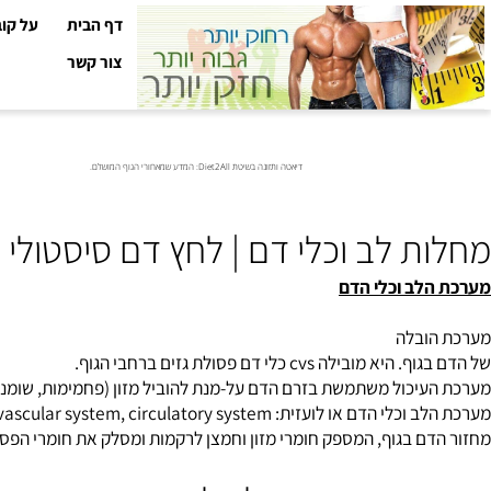
דף הבית
על קובי עזר
צור קשר
דיאטה ותזונה בשיטת Diet2All: המדע שמאחורי הגוף המושלם.
 לב וכלי דם | לחץ דם סיסטולי דיא
לב וכלי הדם
ובלה
ילה cvs כלי דם פסולת גזים ברחבי הגוף.
עיכול
משתמשת בזרם הדם על-מנת להוביל מזון (פחמימות, שומנים, חלבונ
לב
וכלי הדם או לועזית: cardiovascular system, circulatory system הלב ושתי מערכות כלי הדם - מחזור הדם הסיסטמי ומחזור הדם הריאתי.
וף, המספק חומרי מזון וחמצן לרקמות ומסלק את חומרי הפסולת. מערכת הדם מובילה גזי נשימה (o2ו2