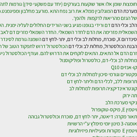
טרומבוציטים) בתוך הזרם המרכזי של הדם.
וכלי דם, כולסטרול גבוהה, ויתר לחץ דם
אחד הגורמים השכיחים ביותר למ
ומן אלו אשר שוקעות בעורקים (יחד עם משקעי סידן) גורמות לתהליך ה
דם
המוגלובין ממלא את רוב נפח התא .מורעב מחלבון ומפיגמנט.מקנה ל
מהריאות לרקמות ולהפך.
 הדם
מזרימה את הדם לחדר השמאלי. החדר השמאלי מזרים דם לאבי העורקים 
השמנה גורמת לסינדרום X הגורם למחלות לב וכלי דם. השמנה הינה הגורם לסוכרת מסוג-2 מחלות לב ויתר לחץ דם.
לסטרול, מחלות לב וכלי דם
הכולסטרול דרוש לתפקוד הטוב של הגוף ומי
אל התאים. התאים לוקחים את הדרוש להם. ועודף הכולסטרול נישאר בז
וכלי-דם, כולסטרול ופוליקוסנול
גורמי סיכון למחלות לב וכלי דם
לב, לכלי הדם וליתר-לחץ דם
דיקציה תרופות למחלות לב
רכת הלב