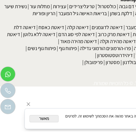
kob
 גבוה
|
כולסטרול
|
טריגליצרידים
|
עצירות
|
מחלות עור
|
נשירת שיער
לקת בשתן
|
בריאות האישה גיל המעבר
|
הריון ופוריות
בר
|
דיאטה לדוגמנים
|
דיאטה קלה
|
דיאטת כאסח
|
דיאטה דלת
דיאטת מרק כרוב
|
דיאטה לפי סוג הדם
|
דיאטה ללא גלוטן
|
דיאטת
טה מהירה וקלה
|
דיאטה מהירה מאוד
|
רו-הורמונים הורמוני גדילה
|
פיתוח גוף
|
פיתוח גוף נשים
|
יהידרוטסטוסטרון
|
דנון
|
מסטרון
|
פרימובולן
|
כל הזכויות שמורות.