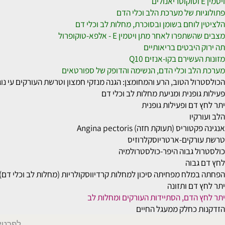
ה: דיאטה, יתר-לחץ דם, סוכרת וכולסטרול גבוהה
ת של מערכת הלב וכלי הדם
לוחם בשומן ובסוכרת, מחלות לב וכלי דם
ו לאחר מתן ויטמין E - אלפא-טוקופרול
היבטים בריאותיים
שירם בקו-אנזים Q10
ב וכלי הדם, הנשימה והדופק של ספורטאים
 הטוב, הרע והמחומצן: הגנה מנזקי חמצון וטרשת העורקים עי נוגדי חמצ
פנית ומניעת מחלות לב וכלי דם
ם ופעילות גופנית
יו
ס (תעוקת חזה) Angina pectoris
קים-ארטריוסקלרוזיס
 גבוה היפר-כולסטרולמיה
בוה
לח מפחיתה סיכון למחלות קרדיווסקולריות (מחלות לב וכלי דם)