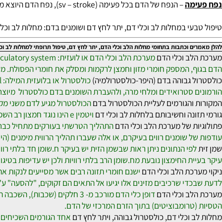
רפואית בודקים את לחץ השם על דפנות אבי העורקים.
מה
– הנפח של הדם בכל פעימה (sv – stroke), נפח הדם היוצא מחדר שמאל אל אבי העורקים בכל פעימה כמות הדם שווה לכמות הדם שזורם מחדר ימין אל עורק הריאה.
עי במחלות לב וכלי דם, יתר לחץ דם ושומנים בדם:
מחלות לב וכלי דם ו
בות בתחומי מחלות הלב וכלי הדם, יתר לחץ דם, טיפול תרופתי למחלות לב וכלי דם, אירוע מוחי - CVA, טיפול טבעי, וטיפול פרמקול
ב וכלי הדם
ספק חומרי מזון וחמצן לרקמות ומסלק את חומרי הפסולת. מערכת הדם מובילה גזי נשימה (o2וco2). צי
 גבוהה בדם (היפר-כולסטרולמיה)
 סטרואידים ומלחי מרה, ולהעברת השומנים בדם כולסטרול מיוצר בעיק
והגורמים לעליית הכולסטרול בדם
הכולסטרול מגיע לדם משני מקורות: תזונה וייצור עצמי בכבד. מסת
ונה וחשיבותם בלחלות לב וכלי דם
ויטמין e הינו נוגד חמצון רב השפעה. מחקרים רחבי היקף, שהתפרסמו בעולם, מצביעים על חשיבותו הרבה של ויטמין e בהגנה מפני מחלות לב וכלי הדם ובמניעת התקפי לב.
ת של מערכת הלב וכלי הדם
התהליך הטרשתי בעורקים מתחיל כבר מגיל יל
ל שומנים רווים בעיקרם, או אלה שעברו תהליך הרווית מימנים (היציבים
פי הנתונים ניתן ראות שבשמן הזית יש בעיקר ח.שומן חד בלתי רוויות ש
ת החימצון נובעת מח.שומן הרב בלתי רוויות ולכן יש עדיפות בטיגון שמן
רכת הלב וכלי הדם
די שרכיבים מזינים אלו יגיעו אל התאים הם זקוקים, "להסעה" ע"י זרם
ב וכלי הדם
דופן כלי הדם מורכב מ- 3 חלקים (שכ