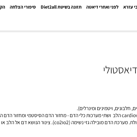
א
לפני ואחרי דיאטה
תזונה בשיטת Diet2all
סיפורי הצלחה
הקלינ
סטולי
ים, ויטמינים ומינרלים).
co). צינור הנושא דם אל הלב או מן הלב .