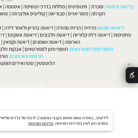
דם ותזונה
הדם, הסתיידות העורקים ומחלות לב
כחלק ממעגל החיים
לפרטים וליצירת ק
 ורפואה:
סוכרת
|
סינוסיטיס
|
מחלות בדרכי הנשימה
|
אסטמה
|
אלרגיה
הקרחה
|
פסוריאזיס
|
סבוריאה
|
קוליטיס אולצרוזה
|
טחורים
|
לא
האיש
אטות שונות
:
הרזייה
|
הרזיה מהירה
|
דיאטה בהריון ולאחר לידה
|
דיאטה 
מות
|
דיאטה דלת קלוריות
|
דיאטת חלבונים
|
דיאטת אטקינס
|
דיאטת סא
הארומה
|
דיאטה ושומנים
|
דיאטה וקפאין
|
דיאטה
תוספי מזון לספורטאים:
תוספי מזון לספורטאים
|
אבקות חלבון
|
אבק
תרופות והורמונים:
הורמון גדי
הלוטסטין
|
סטרואידים תופעות לוואי
המידע אינו המלצה או התוויה 