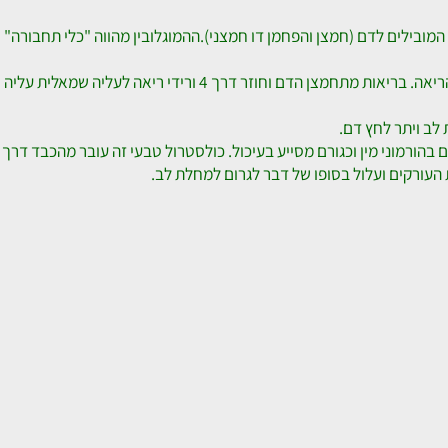
לרמות גבוהות של חומצות שומן בדם, כגון: כולסטרול וטריגליצרידים.
ילים לדם (חמצן והפחמן דו חמצני).ההמוגלובין מהווה "כלי תחבורה"
דם ורידי בגופנו מגיע בשני הורידים החלולים לעליה ימנית. העלייה הימנית מזרמה דם לחדר הימני. החדר הימני מזרים מזרם דם לעורק הריאה. בריאות מתחמצן הדם וחוזר דרך 4 ורידי ריאה לעליה שמאלית עליה
רמוני מין וכגורם מסייע בעיכול. כולסטרול טבעי זה עובר מהכבד דרך
רקים ועלול בסופו של דבר לגרום למחלת לב.