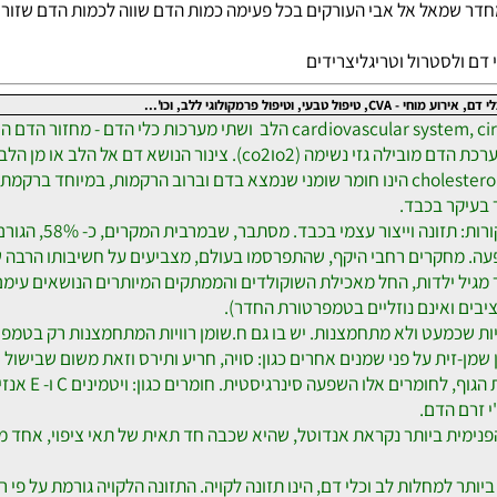
לסטרול וטריגליצרידים
וגי ללב, וכו'...
מערכת הלב וכלי הדם או לועזית: rdiovascular system, circulatory system
נור הנושא דם אל הלב או מן הלב.
כולסטרול או בלועזית המילה: cholesterol הינו חומר שומני שנמצא בדם וברוב הרקמו
ר בכבד.
בר, שבמרבית המקרים, כ- 58%, הגורם לעודף כולסטרול בדם הוא דווקא חוסר איזון בסינתזה שלו בכבד.
דות, החל מאכילת השוקולדים והממתקים המיותרים הנושאים עימם, קלורי
 ואינם נוזליים בטמפרטורת החדר).
כמעט ולא מתחמצנות. יש בו גם ח.שומן רוויות המתחמצנות רק בטמפ' גבו
-זית על פני שמנים אחרים כגון: סויה, חריע ותירס וזאת משום שבישול ש
ישנם חומרי תזונה ר
 הדם.
בות), השכבה הפנימית ביותר נקראת אנדוטל, שהיא שכבה חד תאית של תאי ציפוי