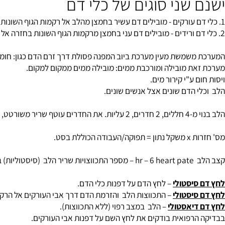
שני סוגים של כלי דם
שמשת מעין מערכת ביוב המפנה פסולת דרך זרם הדם כגון: חומצת חל
ת מובילה ומורכבת ממים: מובילה ממים ממקום למקום.
 ע"י קירור מים.
 הדם שונים אצל אנשים שונים.
דחוף את הדם ע"י כווץ המשאבות.
כוללת בסט.
בדקה אחת.
יסטולי
– לחץ הדם על דפנות כלי הדם.
יסטולי
– התכווצות הלב והזרמת הדם דרך אבי העורקים אל הרקמות הש
יאסטולי
– הלב במצב רפוי (ללא התכווצות).