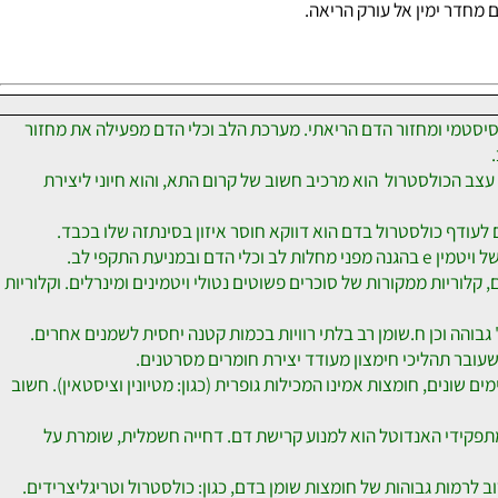
ca הלב ושתי מערכות כלי הדם - מחזור הדם הסיסטמי ומחזור הדם הריאתי. מערכת הלב וכלי הדם מפעילה את מחזור
ת, במיוחד ברקמת עצב הכולסטרול הוא מרכיב חשוב של קרום התא, והוא חיוני ליצירת
ות ממקורות של סוכרים פשוטים נטולי ויטמינים ומינרלים. וקלוריות
הה וכן ח.שומן רב בלתי רוויות בכמות קטנה יחסית לשמנים אחרים.
עובר תהליכי חימצון מעודד יצירת חומרים מסרטנים.
בים אשר מסייעים לנקות את הגוף, לחומרים אלו השפעה סינרגיסטית. חומרים כגון: ויטמינים C ו- E אנזימים שונים, חומצות אמינו המכילות גופרית (כגון: מטיונין וציסטאין). חשוב
, אחד מתפקידי האנדוטל הוא למנוע קרישת דם. דחייה חשמלית, שומרת על