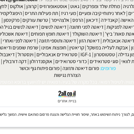
שר בנייד: 052-8567140
או במייל:
isport@gmail.com
|
מחלת שלד ומפרקים
|
גאוט
|
אוסטאופורוזיס
|
קרוהן
|
אולקוס
|
לחץ דם
חר ניתוחי קיבה ומעיים
| מעי רגיז |
תת פעילות התריס
|
היפוגליקמיה
|
ד
ה
|
קאנדידה
|
דיכאון
|
הרפס
|
אלצהיימר
|
טרשת עורקים
|
פרקינסון
|
למניקות
|
דיאטה לפני חתונה
|
דיאטה לנשים
|
דיאטה לנשים בגיל המע
ות' ביץ'
|
דיאטת השוקולד
|
דיאטת חומץ תפוחים
|
דיאטת אשכוליות
|
 אנאבולית
|
דיאטת הזון
|
דיאטה ותוספי תזונה
|
דיאטה לפני ואחרי
|
דיא
ות לעלייה במשקל
|
קריאטין
|
חומצות אמינו
|
שרפת שומנים ודיאטה
|
פ
לה
|
טסטוסטרון
|
IGF-1
|
סטרואידים אנאבוליים
|
וינסטרול
|
דיאנבול
|
ד
|
סוגי סטרואידים
|
כדורי סטרואידים
|
אוקסנדרולון
|
דקה דורבולין
|
בול
פורומים:
פורום דיאטה ותזונה
|
פורום פיתוח גוף וכושר
הצהרת נגישות
לטיפול רפואי. בכל מקרה של בעיה רפואית יש להיוועץ ברופא המטפל. © 
בניית אתרים