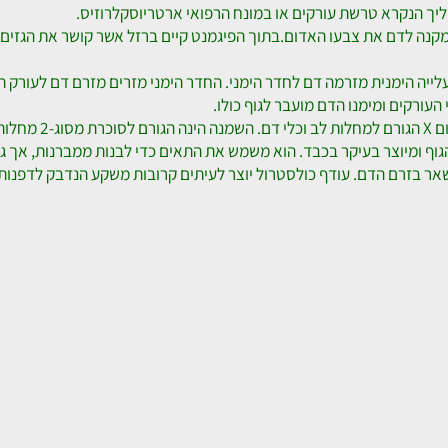
חלות לב וכלי דם, הינו תזונה לקויה. התזונה הלקויה גורמת על פי רוב 
נקרא טרשת עורקים או במונח הרפואי ארטריוסקלרוזיס.
דם את צבעו האדום.בתוך הפיגמנט קיים ברזל אשר קושר את הגזים המוב
ומימנו הדם מועבר לגוף כולו.
וצר בעיקר בכבד. הוא משמש את התאים כדי לבנות ממברנות, אך גם בהו
רם הדם. עודף כולסטרול יוצר לעיתים קרובות משקע הנדבק לדפנות העו