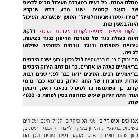
מחלה אחרת. כל בעיה במערכת העיכול תכנס לדפוס
של מעגל קסמים. ישנו מדע חדש שנקרא
"נוירו-גסטרו-אנטורולוגיה" הטוען שמערכת העיכול
הינה במעין מוח.
דלקות ופעילות אנטי-דלקתית מערכת העיכול
דלקת
הינה פעולת נגד של מערכת החיסון כנגד פציעות,
גירויים מסוימים וכנגד גורמים מזהמים שפלשו
לגופנו.
תה ירוק היבטים בריאותיים
לכל מזון טבעי ישנם היבטים
בריאותיים כאלה או אחרים. כך גם לתה הירוק היבטים
בריאותיים רבים. הסינים ידעו כבר לפני שנים רבות
אודות יתרונותיו של התה הירוק כמרפא כבר מימי
קדם. כך השתמשו בו לטיפול בכאבי ראש, דיכאון
ועוד. התה הירוק שימש כתרופה בסין לפחות כ- 4000
שנה.
אנזומים וכימיקלים
שני הכימיקלים הנ"ל הינם שכיחים
בשימוש בתעשיית המזון בעיקר לייצור ולהכנת השמנים,
כיוון שהם חומרים אנטי אוקסידנטים טובים ולכן הם