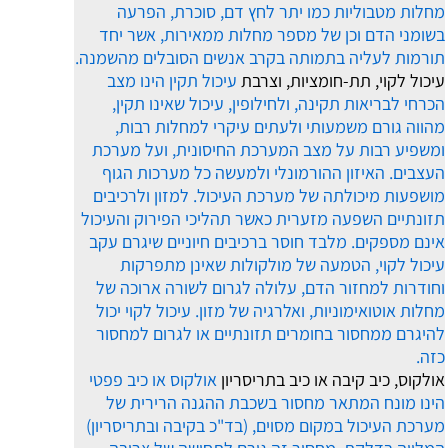
מחלות מטבוליות כמו יתר לחץ דם, סוכרת, הפרעה
בשומני הדם וכן של מספר מחלות ממאירות, אשר יחד
תורמות לעליה בתמותה בקרב אנשים הסובלים מהשמנה.
עיכול לקוי, תת-חומציות, וצרבת
עיכול תקין הינו מצב
הכרחי לבריאות תקינה, ולחילופין, עיכול שאינו תקין,
מהווה גורם משמעותי ולעתים עיקרי למחלות רבות,
ומשפיע רבות על מצב המערכת החיסונית, ועל מערכת
העצבים. האיזון ההורמונלי ולמעשה כל מערכות הגוף
מושפעות מיכולתה של מערכת העיכול. למזון ולרכיבים
תזונתיים השפעה מזערית כאשר תהליכי הפירוק והעיכול
אינם מספקים. מלבד חוסר ברכיבים חיוניים שיגרם עקב
עיכול לקוי, הטמעה של מולקולות שאינן מתפרקות
וחודרות למחזור הדם, עלולה לגרום לשורה ארוכה של
מחלות אוטואימוניות, ואלרגיה של מזון. עיכול לקוי יכול
להיגרם ממחסור בחומרים תזונתיים או לגרום למחסור
כזה.
אולקוס, כיב קיבה או כיב בתריסריון
אולקוס או כיב פפטי
הינו מונח המתאר מחסור בשכבת ההגנה הרירית של
מערכת העיכול במקום מסוים, (בד"כ בקיבה ובתריסריון)