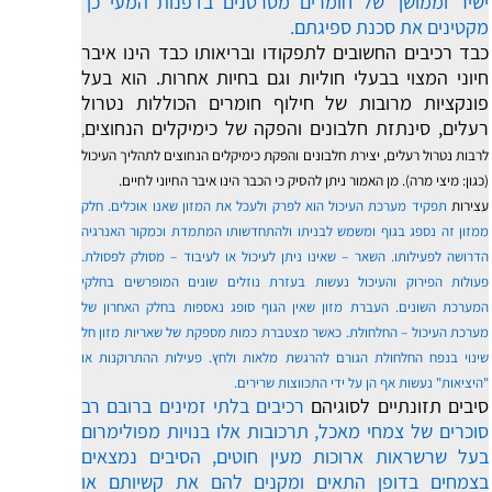
ישיר וממושך של חומרים מסרטנים בדפנות המעי כך
מקטינים את סכנת ספיגתם.
כבד רכיבים החשובים לתפקודו ובריאותו
כבד הינו איבר
חיוני המצוי בבעלי חוליות וגם בחיות אחרות. הוא בעל
פונקציות מרובות של חילוף חומרים הכוללות נטרול
רעלים, סינתזת חלבונים והפקה של כימיקלים הנחוצים
,
לרבות נטרול רעלים, יצירת חלבונים והפקת כימיקלים הנחוצים לתהליך העיכול
(כגון: מיצי מרה). מן האמור ניתן להסיק כי הכבר הינו איבר החיוני לחיים.
עצירות
תפקיד מערכת העיכול הוא לפרק ולעכל את המזון שאנו אוכלים. חלק
ממזון זה נספג בגוף ומשמש לבניתו ולהתחדשותו המתמדת וכמקור האנרגיה
הדרושה לפעילותו. השאר – שאינו ניתן לעיכול או לעיבוד – מסולק לפסולת.
פעולות הפירוק והעיכול נעשות בעזרת נוזלים שונים המופרשים בחלקי
המערכת השונים. העברת מזון שאין הגוף סופג נאספות בחלק האחרון של
מערכת העיכול – החלחולת. כאשר מצטברת כמות מספקת של שאריות מזון חל
שינוי בנפח החלחולת הגורם להרגשת מלאות ולחץ. פעילות ההתרוקנות או
"היציאות" נעשות אף הן על ידי התכווצות שרירים.
סיבים תזונתיים לסוגיהם
רכיבים בלתי זמינים ברובם רב
סוכרים של צמחי מאכל, תרכובות אלו בנויות מפולימרום
בעל שרשראות ארוכות מעין חוטים, הסיבים נמצאים
בצמחים בדופן התאים ומקנים להם את קשיותם או