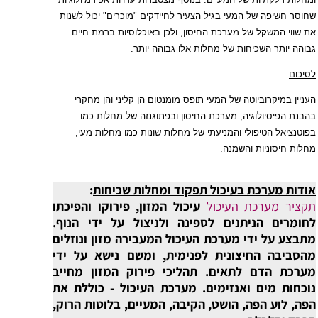
שחוסר חשיפה של המעי בגיל הצעיר לחיידקים "מוכרים" יכול לשנות
את שווי המשקל של מערכת החיסון, ולכן באוכלוסיות ברמת חיים
גבוהה יותר השכיחות של מחלות אלו גבוהה יותר.
לסיכום
העניין במיקרוביוטה של המעי תופס מומנטום הן קליני והן מחקרי
בהבנת הפיסיולוגיה, מערכת החיסון ובפתוגנזה של מחלות כמו
בפוטנציאל הטיפולי והמניעתי של מחלות שונות כמו מחלות מעי,
מחלות חיסוניות והשמנה.
אודות מערכת בעיכול תפקוד ומחלות שכיחות
:
תקציר מערכת העיכול
עיכול המזון, פירוקו והפיכתו
לחומרים הניתנים לספינה ולניצול על ידי הנוף.
מתבצע על ידי ‏מערכת העיכול המעבירה מזון ונוזלים
מהסביבה החיצונית לפנימית, ומשם נישא על ידי
מערכת הדם לתאים. תהליכי פירוק המזון מחייב
נוכחות מים ואנזימים. מערכת העיכול - כוללת את
הפה, לוע הפה, הושט, הקיבה, המעיים, בלוטות הרוק,