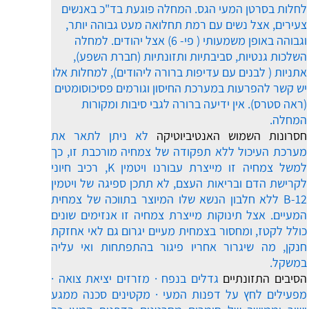
לחלות בסרטן המעי הגס. המחלה פוגעת בד"כ באנשים
צעירים, אצל נשים עם רמת תחלואה מעט גבוהה יותר,
וגבוהה באופן משמעותי ( פי- 6) אצל יהודים. למחלה
השלכות גנטיות, סביבתיות ותזונתיות (חברת השפע),
אתניות ( לבנים עם עדיפות ברורה ליהודים), למחלות אלו
יש קשר להפרעות במערכת החיסון וגורמים פסיכוסומטים
(ראה סטרס). אין ידיעה ברורה לגבי סיבות ומקורות
המחלה.
חסרונות השמוש האנטיביוטיקה
לא ניתן לתאר את
מערכת העיכול ללא תפקודה של צמחיה מורכבת זו, כך
למשל צמחיה זו מייצרת עבורנו ויטמין K, רכיב חיוני
לקרישת הדם ובריאות העצם, לא תתכן ספיגה של ויטמין
B-12 ללא חלבון הנשא שלו המיוצר בתווכה של צמחית
המעיים. אצל תינוקות מייצרת צמחיה זו אנזימים שונים
כולל לקטז, ומחסור בצמחית מעיים יגרום גם לאי אחזקת
חנקן, מה שיגרור אחריו פיגור בהתפתחות ואי עליה
במשקל.
הסיבים התזונתיים
גדלים בנפח · מזרזים יציאת צואה ·
מפעילים לחץ על דפנות המעי · מקטינים סכנה ממגע