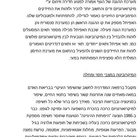
מערכת ההגנה של הגוף אמורה למנוע חדירה וזיהום ע"י
מיקרואורגניזם זרים והחשוב יותר להכיר ולזהות את החיידקים
הסימביוטיים החיוניים כאמור לגדילה, להתפתחות ולמטבוליזם שלנו.
האפיתל מספק את קו ההגנה הראשון הן כמערכת סנסורית והן
כמערכת הגנה פעילה. שכבת האפיתל מכילה מספר תאים המסוגלים
לזהות ולהבדיל בין המיקרוביוטה הטבעית לבין מיקרואורגניזם פולשים
כמו: תאי אפיתל ותאים ייחודים: תאי
ותאים דנדריטים האמורים
M
לזהות את החיידקים השונים ולהפעיל בהתאם את מערכת החיסון
המולדת הלא ספציפית המפותחות במעי.
המיקרוביטה במצבי חסר ומחלה
מקובל ברפואה המודרנית לחשוב שהשיפור העיקרי בבריאות האדם
במאה-מאתיים שנה אחרונות קשור בשיפור בתנאי החיים, שיפור
בסניטציה ובבריאות הציבור. מאידך כיום ברור שלא כל חשיפה
למיקרואורגניזם כרוכה בהכרח בהשפעה רעה ומזיקה לגופנו. כבר
ב-1986 הוצעה "היפותזת ההיגיינה" הטוענת שחוסר חשיפה מספקת
למיקרואורגניזם כרוכה בעליה בשכיחות של תופעות אלרגיה בגיל
מבוגר, הפרעות אטופיות, מחלות אוטואימוניות, אסטמה, טרשת נפוצה
ומחלות דלקתיות של המעיים. בנוסף מצטברות עדויות אפידמיולוגיות