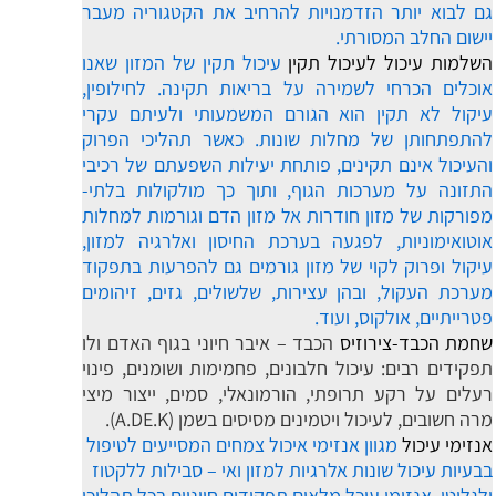
גם לבוא יותר הזדמנויות להרחיב את הקטגוריה מעבר
יישום החלב המסורתי.
השלמות עיכול לעיכול תקין
עיכול תקין של המזון שאנו
אוכלים הכרחי לשמירה על בריאות תקינה. לחילופין,
עיקול לא תקין הוא הגורם המשמעותי ולעיתם עקרי
להתפתחותן של מחלות שונות. כאשר תהליכי הפרוק
והעיכול אינם תקינים, פותחת יעילות השפעתם של רכיבי
התזונה על מערכות הגוף, ותוך כך מולקולות בלתי-
מפורקות של מזון חודרות אל מזון הדם וגורמות למחלות
אוטואימוניות, לפגעה בערכת החיסון ואלרגיה למזון,
עיקול ופרוק לקוי של מזון גורמים גם להפרעות בתפקוד
מערכת העקול, ובהן עצירות, שלשולים, גזים, זיהומים
פטרייתיים, אולקוס, ועוד.
שחמת הכבד-צירוזיס
הכבד – איבר חיוני בגוף האדם ולו
תפקידים רבים: עיכול חלבונים, פחמימות ושומנים, פינוי
רעלים על רקע תרופתי, הורמונאלי, סמים, ייצור מיצי
מרה חשובים, לעיכול ויטמינים מסיסים בשמן (A.DE.K).
אנזימי עיכול
מגוון אנזימי איכול צמחים המסייעים לטיפול
בבעיות עיכול שונות אלרגיות למזון ואי – סבילות ללקטוז
ולגלוטן. אנזימי עיכל מלאים תפקידים חיוניים בכל תהליכי