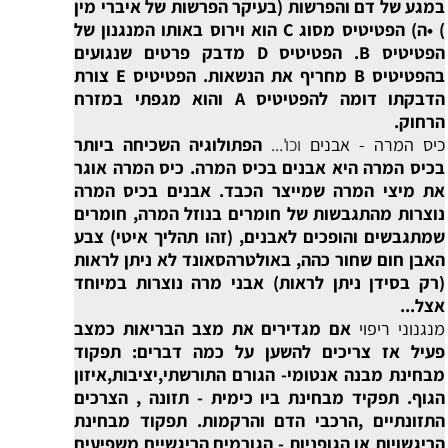
במגע של דם והפרשות (בעיקר הפרשות של איברי מין
) •ה) הפטיטיס מסוג C הוא וירוס באותו המנגנון של
הפטיטיס B. הפטיטיס D מדבק פרטים שנגועים
בהפטיטיס B מחריף את הנשאות. הפטיטיס E צורת
הדבקתו דומה להפטיטיס A והוא מגפתי במזרח
הרחוק.
כיס המרה - אבנים
וכו'...
הפתולוגיה השכיחה ביותר
בכיס המרה היא אבנים בכיס המרה. כיס המרה אוגר
את מיצי המרה שמייצר הכבד. אבנים בכיס המרה
נוצרות מהתגבשות של חומרים בנוזל המרה, חומרים
שמתגבשים והופכים לאבנים, (זהו תהליך איטי) צבע
האבן חום שחור כהה, באולטרהסאונד לא ניתן לראות
(רק בסידן ניתן לראות) אבני מרה נוצרות במיוחד
אצל...
מנגנוני ריפוי
אם מגדירים את מצב הבריאות כמצב
פעיל אז צריכים להשען על כמה דברים: תפקוד
מבחינת מבנה אנטומי- הגורם התורשתי,יציבות,איזון
הגוף. תפקיד מבחינת ביו כימית - תזונה , הצרכים
התזונתיים ,הרכבי הדם והרקמות. תפקוד מבחינת
הריגשויות או הגופניות - הגורמים הריגשיים משפיעים