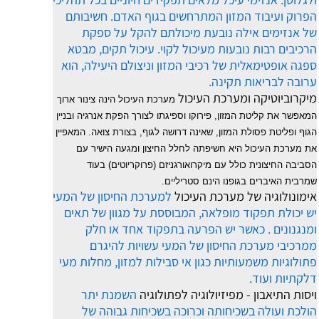
הפרוק ועיבוד המזון המתרחשים בגוף האדם. חשיבותם
של אנזימים אילה נובעת מיכולתם להקל על ספקת
הרכיבים רבות נובעות מעיכול לקוי. עיכול תקים, מבטא
ספגה אופטימאלית של רכיבי המזון וניצולם היעילה, הוא
ערובה לבריאות תקינה.
מיקרוביוטיקה ומערכת העיכול
מערכת העיכול הינה צינור ארוך
המאפשר את קליטת המזון, פירוקו וספיגתו לצורך הפקת אנרגיה ובניין
הגוף ופליטת פסולת המזון, שאינה דרושה לגוף, בצורת צואה. המאפיין
את מערכת העיכול היא חשיפתה לחלל החיצון ומגעה הישיר עם
הסביבה החיצונית כולל עם מיקרואורגניזם (פרוקריוטים) בעוד
שמרבית האיברים בגופנו הינם סטריליים.
אימונולוגיה של מערכת העיכול
למערכת החיסון של המעי
יש יכולת תפקוד מופלאה, המבוססת על מגוון של תאים
ומנגנונים . כאשר יש הפרעה בתפקוד אחד או חלק
ממרכיבי מערכת החיסון של המעי עשויות להיגרם
פתולוגיות משמעותיות כגון אי סבילות למזון, מחלות מעי
דלקתיות ועוד.
ויסות התיאבון - מפיזיולוגיה לפתולוגיה
השמנת יתר
הולכת ועולה בשכיחותה וכרוכה בשכיחות גבוהה של