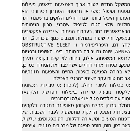
המשקל החדש לטווח ארוך באמצעות דיאטה, פעילות
גופנית וטיפול נפשי או תרופתי. הפתרון הכירורגי הוא
הפתרון היעיל ביותר עבור חולים הלוקים בהשמנת יתר
חולנית שלא הגיבו לטיפול שמרני. מכוון הניתוחים
הבאריאטריים רחב, בעקבות הניתוח יש ירידה אפקטיבית
במשקל וחל שיפור במחלות ומצבים כגון: סוכרת 2, יתר
לחץ דם, היפרליפידמיה ו- OBSTRUCTIVE SLEEP
APNEA, ישנה גם ירידה בתמותה, בימי האשפוז ובפניות
לרופא המשפחה. אולם, בהווה לא קיים בקופה מערך
מעקב מסודר אחרי החולים אשר עברו את הניתוח. כמו כן,
לא ברורה הפגיעה באיכות החיים והשפעות תזונתיות
ארוכות טווח עקב השינוי בהרגלי האכילה.
אי סבילות לסוכר החלב (לקטוז)
אי סבילות ראשונית
ללקטוז נובעת מירידה ביעילות הפרשת הלקטאז
ומופיעה בילדים מגיל 5 ומעלה ובמבוגרים.
מחלת קרוהן
מחלת הקרוהן מאופיינת בתגובה דלקתית
בצינורות המעי, הדלקת מתפשטת לעבר השכבות של
דפנות המעיים ומשאירה דלקות. הסימפטומים: שלשול,
כאב בטן, חום, חוסר ספיגה של מרכיבים מזינים, עייפות,