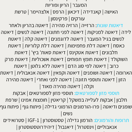
המעבר
|
הריון ופוריות
האישה
|
קאנדידה
|
דיכאון
|
הרפס
|
אלצהיימר
|
טרשת
עורקים
|
פרקינסון
|
דיאטות שונות
:
הרזייה
|
הרזיה מהירה
|
דיאטה בהריון ולאחר
לידה
|
דיאטה למניקות
|
דיאטה לפני חתונה
|
דיאטה לנשים
|
דיאטה
לנשים בגיל המעבר
|
דיאטה לדוגמנים
|
דיאטה קלה
|
דיאטת
כאסח
|
דיאטה דלת פחמימות
|
דיאטה דלת קלוריות
|
דיאטת
חלבונים
|
דיאטת אטקינס
|
דיאטת סאות' ביץ'
|
דיאטת
השוקולד
|
דיאטת חומץ תפוחים
|
דיאטת אשכוליות
|
דיאטת מרק
כרוב
|
דיאטה לפי סוג הדם
|
דיאטה ללא גלוטן
|
דיאטת
הארומה
|
דיאטה ושומנים
|
דיאטה וקפאין
|
דיאטה אנאבולית
|
דיאטת
הזון
|
דיאטה ותוספי תזונה
|
דיאטה לפני ואחרי
|
דיאטה מהירה
וקלה
|
דיאטה מהירה מאוד
|
תוספי מזון לספורטאים:
תוספי מזון לספורטאים
|
אבקות
חלבון
|
אבקות לעלייה במשקל
|
קריאטין
|
חומצות אמינו
|
שרפת
שומנים ודיאטה
|
פרו-הורמונים הורמוני גדילה
|
פיתוח גוף
|
פיתוח גוף
נשים
|
תרופות והורמונים:
הורמון גדילה
|
טסטוסטרון
|
IGF-1
|
סטרואידים
אנאבוליים
|
וינסטרול
|
דיאנבול
|
דיהידרוטסטוסטרון
|