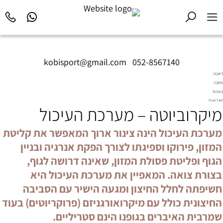
kobisport@gmail.com
|
052-8567140
דיאטה
ותזונה
בשיטת
Diet2All:
מיקרוביוטה – מערכת העיכול
המדע
שמאחורי
הגוף
מערכת העיכול הינה צינור ארוך המאפשר את קליטת
המושלם.
המזון, פירוקו וספיגתו לצורך הפקת אנרגיה ובניין
הגוף ופליטת פסולת המזון, שאינה דרושה לגוף,
בצורת צואה. המאפיין את מערכת העיכול היא
חשיפתה לחלל החיצון ומגעה הישיר עם הסביבה
החיצונית כולל עם מיקרואורגניזם (פרוקריוטים) בעוד
שמרבית האיברים בגופנו הינם סטריליים.