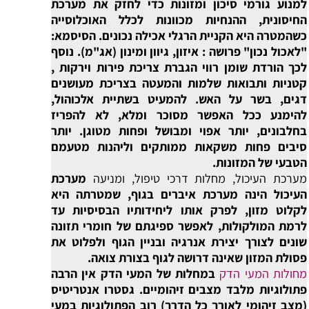
למנוע גורמי סיכון ומזונות כדי לחזק את מערכת
החיסונית, ההנחיות מכוונות לכלל האוכלוסייה
כשהמטרה היא הקניית הרגלי אכילה נכונים. הסיסמא:
"לאכול נכון" פרושה : איזון, גיוון ומינון (אג"מ). נוסף
לכך הורדת שומן רווי הגברת צריכת פירות וירקות ,
קטניות ותבואות שלמות והמעטה בצריכת מעושנים
דגים, בשר על האש. להמעיט בשתיית אלכוהול,
להימנע ככל האפשר מסוכר ומלא, לא להפריז
בחלבונים, יותר אפוי ומבושל ופחות מטוגן. יותר
סיבים פחות משקאות ממותקים וליהנות מטעמם
הטבעי של המזונות.
מערכת העיכול, מחלות דרכי טיפול, ומניעה
מערכת
העיכול הינה מערכת איברים בגוף, שמטרתה היא
לקלוט מזון, לפרק אותו ליחידותיו הבסיסיות עד
לרמת המולקולות, לאפשר ספיגתם של חומרי תזונה
שונים לצורך יצירת אנרגיה ובניין הגוף ולפלוט את
פסולת המזון שאינה דרושה לגוף בצורת צואה.
מחולות המעי הדק
במחלות של המעי הדק אין הרבה
פתולוגיות מלבד מצבים זיהומיים. גסטרו אנטריטיס
(מצב זיהומי לאורך כל הדרך) רוב הפתולוגיות במעי