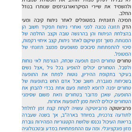
ולהשמיד את שיירי המיקרואורגניזמים שנותרו בנוזל
החלב.
תמיכה תזונתית במטופלים לאחר ניתוח קיבה ומעי
הדק
תזונה נכונה לפני ואחרי ניתוח תפקיד חשוב הן
בהצלחת הניתוח והן בהרגשה טובה וקצב החלמה של
המנותח. משך זמן שיקום לאחר ניתוח, קצב איחוי רקמות,
סיכוי להתפתחות סיבוכים מושפעים ממצב תזונתי של
המטופל.
טחורים
טחורים הינם תופעה שכחה, הגורמת לאי נוחות
ולסבל. הטחורים יכולים להופיע בכל גיל ,אצל נשים
בעיקר בתקופת ההיריון, נוטות לפתח את התופעה
בשכיחות מוגברת. חשוב שכל אדם החש בתופעות של
טחורים יפנה לרופא לפחות פעם אחת בכדי להבחן את
התופעה, שאכן מדובר בטחורים וזאת משום שסימני
הטחורים יכולים להיות סמן לתופעות אחרות.
פרוביוטוקה
פרוביוטיקה עשויה לקחת קצת זמן לחלחל
לתודעה צרכנית, במיוחד בארה"ב, אך בשנה שעברה
בריאות העיכול נכנסו שלושת הקטגוריות המהירות גוברת
מזון פונקציונלי. ומה עם ההתפתחויות במדע ובטכנולוגיה