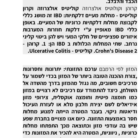
הכבד והלבלב.
קרוהן וקולוטיס אולצרוזה
קוליטיס אולצרוזה וקרון
קוליטיס - מחלות מעיים דלקתיות: IBD זה מושג כללי
לקבוצת מחלות דלקתיות כרוניות של המעיים. באופן
כללי IBD מאופיין ע"י דלקות חוזרות המערבות
איזורים ספציפיים של חלקי המעי ויש להן ביטוי קליני
נרחב. שתי המחלות הכלולות ב IBD הן: 1. קרוהן -
Crohn's Disease 2. קוליטיס - Ulcerative Colitis.
המזון לפי הרמבם
ערכם התזונתי: יתרונות וחסרונות
,צורת ההכנה הטובה ביותר של המזון בכדי לשמור על
מרכיבים חשובים, מה נגזל מהמזון בדרך מהשדה אל
השולחן, כיצד להתמודד עם רכיבים לא רצויים במזון
כמו חומצה פיטית וחומצה אוקסלית, צירופי מזון
אידיאלים לשם יצירת חלבון מלא או לעזרת העיכול
ודיאטות ניקוי. בעבר המטרה הייתה למנוע מחלות
חסר באמצעות התזונה. כיום אנו מצויים בחברת שפע
שיש בה עודפי מזון וכתוצאה מכך התפתחו מחלות
כרוניות , ניווניות, המטרה היא להכיר את המזונות כדי