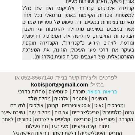
אובדן משקל, תאבון ועוויתות מעיים.
קנדידה אלביקנס
קנדידה אלביקנס הינו שם כולל
למשפחת פטריות הקיימות באופן נורמאלי בכל אחד
מאיתנו בצינורות במעיים. זהו טיפוס של פטריית שמרים
אשר במצבים מסוימים מתחילה להתרבות על חשבון
הבקטריות החיוביות, מחלישה את המערכת החיסונית
וגורמת לזיהום הידוע כ"קנדידה". הקנדידה תוקפת
בעיקר את דרכי מע' העיכול, הוגינה, את המערכת
ההורמונאלית, מע' העצבים ומע' חיסונית (אלרגיות).
לפרטים וליצירת קשר בנייד: 052-8567140
או
במייל:
kobisport@gmail.com
בריאות ורפואה:
סוכרת
|
סינוסיטיס
|
מחלות בדרכי
הנשימה
|
אסטמה
|
אלרגיה
|
מחלת שלד
ומפרקים
|
גאוט
|
אוסטאופורוזיס
|
קרוהן
|
אולקוס
|
לחץ דם
גבוה
|
כולסטרול
|
טריגליצרידים
|
עצירות
|
מחלות עור
|
נשירת שיער
הקרחה
|
פסוריאזיס
|
סבוריאה
|
קוליטיס אולצרוזה
|
טחורים
|
לאחר
ניתוחי קיבה ומעיים
| מעי רגיז |
תת פעילות
התריס
|
היפוגליקמיה
|
דלקת בשתן
|
בריאות האישה גיל