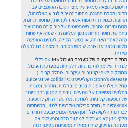
המלווה בדלקת. מחסור זה גורם לתחושה של צריבה
ודימום כתוצאה ממגע של מיצי הקיבה החומציים עם
הדופן חסרת ההגנה. מחסור זה יכול לנבוע מאלכוהול,
תרופות (במיוחד תרופות אנטי דלקתיות), מחסור תזונתי,
מתח וסיבות אחרות. סימפטומים של כיב קיבה מתבטאים
בתחושת חוסר נוחיות בבטן העליונה כ - שעה ואף פחות
מזה לאחר הארוחה, או במשך הלילה. לעתים התופעה
מלווה בכאב עז וצורב. שימוש בסותרי חומצה גורם להקלה
מיידית.
מחלות דלקתיות של מערכת העיכול IBS
שם כללי
לסדרה של מחלות כרוניות דלקתיות במערכת העיכול.
מחולקות לשתי קטגוריות עיקריות: מחלת קרוהן (
crohn’s desease) וקוליטיס כיבי ( ulcerative colitis).
מחלות אלו מאופינות בכיבים ובדלקות חוזרות ונשנות
בחלקים מסוימים של המעיים וגורמות למגוון רחב ביותר
של תופעות קליניות. למחלות אלו קשר הדוק לתופעות
אוטואימיוניות, חוסר סבילות ואלרגיות למזון, המיוחסות
לבררנות הלקויה של דופן המעי הפגוע שבעטיו חודרים
חלקי מזון לא מעוכלים למחזור הדם ומפעילים את
מערכת החיסון. שתי המחלות מאופינות בסיכון גבוה