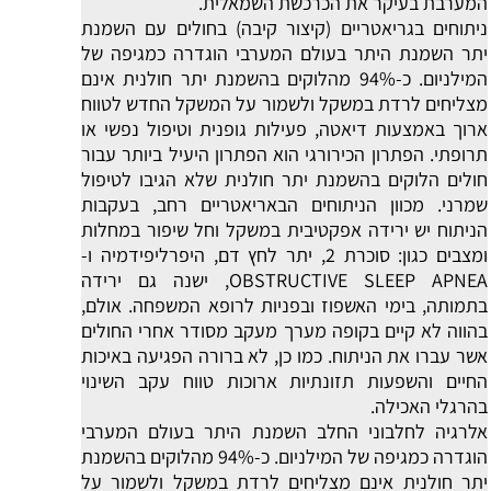
המערבת בעיקר את הכרכשת השמאלית.
ניתוחים בגריאטריים (קיצור קיבה) בחולים עם השמנת
יתר
השמנת היתר בעולם המערבי הוגדרה כמגיפה של
המילניום. כ-94% מהלוקים בהשמנת יתר חולנית אינם
מצליחים לרדת במשקל ולשמור על המשקל החדש לטווח
ארוך באמצעות דיאטה, פעילות גופנית וטיפול נפשי או
תרופתי. הפתרון הכירורגי הוא הפתרון היעיל ביותר עבור
חולים הלוקים בהשמנת יתר חולנית שלא הגיבו לטיפול
שמרני. מכוון הניתוחים הבאריאטריים רחב, בעקבות
הניתוח יש ירידה אפקטיבית במשקל וחל שיפור במחלות
ומצבים כגון: סוכרת 2, יתר לחץ דם, היפרליפידמיה ו-
OBSTRUCTIVE SLEEP APNEA, ישנה גם ירידה
בתמותה, בימי האשפוז ובפניות לרופא המשפחה. אולם,
בהווה לא קיים בקופה מערך מעקב מסודר אחרי החולים
אשר עברו את הניתוח. כמו כן, לא ברורה הפגיעה באיכות
החיים והשפעות תזונתיות ארוכות טווח עקב השינוי
בהרגלי האכילה.
אלרגיה לחלבוני החלב
השמנת היתר בעולם המערבי
הוגדרה כמגיפה של המילניום. כ-94% מהלוקים בהשמנת
יתר חולנית אינם מצליחים לרדת במשקל ולשמור על