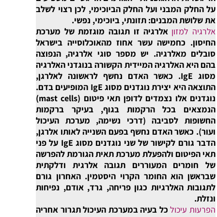
על החלק המבני ועל החלק הביוכימי, לכן רצוי לשלב
את שלושת המבנים: תזונתי, ביוכימי, נפשי.
אלרגיה למזון
אלרגיה זו תגובה מוגזמת של מערכת
החיסון. כחמישה עשר אחוז מהאוכלוסייה בישראל
סובלים מאלרגיה. יש מספר סוגי אלרגיה, הנפוצה
בהם היא האלרגיה המיידית הקשורה בנוגדני האלרגיה
מסוג IgE. כאשר האדם נחשף לראשונה לאלרגן,
התוצאה היא יצירת נוגדנים מסוג IgE המופיעים בדם.
נוגדנים אלו נצמדים לדופן תאי פיטום (mast cells)
הנמצאים בכל הרקמות בגוף, בעיקר ברקמות
החשופות לסביבה (דרכי נשימה, מערכת העיכול
ועור). כאשר האדם נחשף בפעם השנייה לאותו אלרגן,
הדבר גורם לקישור של שני נוגדנים מסוג IgE על פני
תאי הפיטום ולהפעלת מערכת תאית הגורמת להפרשה
של חומרים המעוררים תגובה אלרגית ודלקתית
שבראשן הוא החומר הקרוי היסטמין. האחרון גורם
לתגובות האלרגיות כגון פריחה, גרד, אודם, נפיחות
ונזלת.
הפרעות עיכול
כל בעיה במערכת העיכול תגרור אחריה