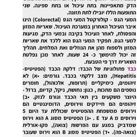
הדק מתאפיינות בתת עיכול או בתת ספיגה. שני
התופעות הללו יובילו לתת תזונה.
המעי הגס - קולורקטל
המעי הגס (Colorectal) הינו
איבר העיכול האחרון במערכת העיכול. שאריות המזון
והפסולת, לאחר העיכול בקיבה ובמעי הדק, מגיעות
למעי הגס. תפקיד המעי הגס הוא ללכד את שאריות
המזון ולספוח מהן את הנוזלים ואת המלחים. תהליך
זה יכול להימשך כ- 24 שעות. לאחר מכן נפלטת
השארית דרך פי הטבעת.
כבד
פתולוגיות של הכבד: דלקת הכבד (הפטיטיס-
Hepatitis), מצב דלקתי בכבד. גורמים: •א) לא
זיהומים, כימיקליים (תרופות, אלכוהול), חומרים
נוספים הם מתכות , כגון: נחושת, ניקל, קדיום, ברזל -
היוצר משקעים בין תאי הכבד וגורם לנזק. •ב)
זיהומים הם חיידקים ווירוסים, הדומיננטיים הם
וירוסים ממשפחת ההפטיטיס שכוללת עד היום 5
וירוסים מ A עד E . •ג) הפטיטיס מסוג A הוא וירוס
שמדביק במגע עם הפרשות (צואה), פקו-אורלית
(צואה-פה). •ד) הפטיטיס מסוג B הוא וירוס שעובר