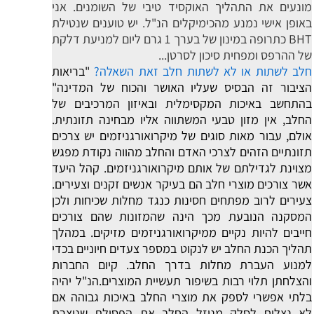
מונעים את התהליך האוקסיד טיבי של השומנים. אני
באופן אישי נמנע מהכימיקלים הנ"ל. יש טוענים שנטילת
BHT כתרופה במינון של בערך 1 גרם ליום למניעת דלקת
של ההרפס ומפחית סיכון לסרטן...
חלב לשתות או לא לשתות חלב זאת השאלה?
"בריאות
הציבור זה הבסיס שעליו האושר והכוח של המדינה"
בהתחשב באיכות המקסימלית ובאיזון המרכיבים של
החלב, אין מזון טבעי המשתווה אליו מבחינה תזונתית.
אולם, עבור מאות סוגים של מיקרואורגניזמים יש צרכים
תזונתיים הזהים לצרכי האדם והחלב מהווה נקודת מפגש
מצוינת לגדילתם של אותם מיקרואורגניזמים. קהל היעד
אשר צורכים מוצרי חלב הם בעיקר אנשים זקנים וצעירים.
צעירים לרוב מפתחים חסינות כנגד מחלות שכיחות ולכן
המסקנה הנובעת מכך הינה שהמזונות שהם צורכים
חייבים להיות נקיים ממיקרואורגניזמים מזיקים. במהלך
תהליך הכנת החלב יש לנקוט במספר צעדים חיוניים בכדי
למנוע העברת מחלות בדרך החלב. קיום החברות
והצלחתן תלוי רבות בשיפור תעשיית המוצרים.הנ"ל יהיה
בלתי אפשרי לספק את מוצרי החלב באיכות גבוהה אם
לא נצליח לסלק מנוזל החלב את הפסולת שנוצרת