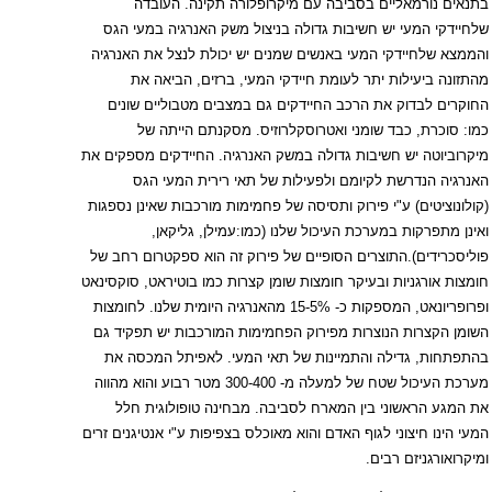
בתנאים נורמאליים בסביבה עם מיקרופלורה תקינה. העובדה
שלחיידקי המעי יש חשיבות גדולה בניצול משק האנרגיה במעי הגס
והממצא שלחיידקי המעי באנשים שמנים יש יכולת לנצל את האנרגיה
מהתזונה ביעילות יתר לעומת חיידקי המעי, ברזים, הביאה את
החוקרים לבדוק את הרכב החיידקים גם במצבים מטבוליים שונים
כמו: סוכרת, כבד שומני ואטרוסקלרוזיס. מסקנתם הייתה של
מיקרוביוטה יש חשיבות גדולה במשק האנרגיה. החיידקים מספקים את
האנרגיה הנדרשת לקיומם ולפעילות של תאי רירית המעי הגס
(קולונוציטים) ע"י פירוק ותסיסה של פחמימות מורכבות שאינן נספגות
ואינן מתפרקות במערכת העיכול שלנו (כמו:עמילן, גליקאן,
פוליסכרידים).התוצרים הסופיים של פירוק זה הוא ספקטרום רחב של
חומצות אורגניות ובעיקר חומצות שומן קצרות כמו בוטיראט, סוקסינאט
ופרופריונאט, המספקות כ- 5%-15 מהאנרגיה היומית שלנו. לחומצות
השומן הקצרות הנוצרות מפירוק הפחמימות המורכבות יש תפקיד גם
בהתפתחות, גדילה והתמיינות של תאי המעי. לאפיתל המכסה את
מערכת העיכול שטח של למעלה מ- 300-400 מטר רבוע והוא מהווה
את המגע הראשוני בין המארח לסביבה. מבחינה טופולוגית חלל
המעי הינו חיצוני לגוף האדם והוא מאוכלס בצפיפות ע"י אנטיגנים זרים
ומיקרואורגניזם רבים.