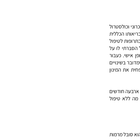
נה בשפה
ני וכולסטרול
יאותו הכללית
ת לטיפול
תי לו על
י. כעבור
בשינויים
ת המינון
וב וכעבור ארבעה חודשים
לא טיפול