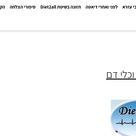
א
לפני ואחרי דיאטה
תזונה בשיטת Diet2all
סיפורי הצלחה
הקלינ
י דם