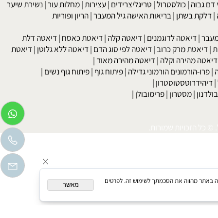
kob
 גבוה
|
כולסטרול
|
טריגליצרידים
|
עצירות
|
מחלות עור
|
נשירת שיער
לקת בשתן
|
בריאות האישה גיל המעבר
|
הריון ופוריות
בר
|
דיאטה לדוגמנים
|
דיאטה קלה
|
דיאטת כאסח
|
דיאטה דלת
דיאטת מרק כרוב
|
דיאטה לפי סוג הדם
|
דיאטה ללא גלוטן
|
דיאטת
טה מהירה וקלה
|
דיאטה מהירה מאוד
|
רו-הורמונים הורמוני גדילה
|
פיתוח גוף
|
פיתוח גוף נשים
|
יהידרוטסטוסטרון
|
דנון
|
מסטרון
|
פרימובולן
|
כל הזכויות שמורות.