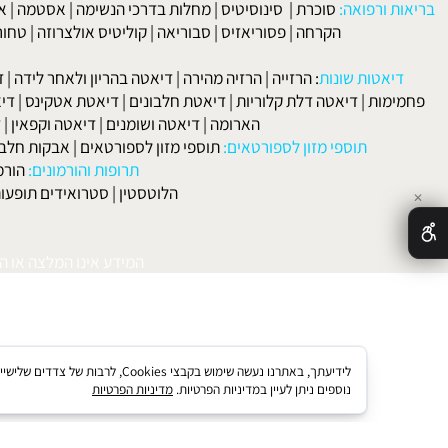
ה
|
הפחתה במלח מפחיתה סיכון למחלות קרדיווסקולריות (מחלות
)
|
יתר לחץ דם ותזונה
|
יתר לחץ הדם, הסתיידות העורקים ומחלות לב
|
לק ממעגל החיים
|
לפרטים וליצירת ק
 ורפואה:
סוכרת
|
סינוסיטיס
|
מחלות בדרכי הנשימה
|
אסטמה
|
אלרגיה
הקרחה
|
פסוריאזיס
|
סבוריאה
|
קוליטיס אולצרוזה
|
טחורים
|
לא
האיש
אטות שונות
:
הרזייה
|
הרזיה מהירה
|
דיאטה בהריון ולאחר לידה
|
דיאטה 
מות
|
דיאטה דלת קלוריות
|
דיאטת חלבונים
|
דיאטת אטקינס
|
דיאטת סא
הארומה
|
דיאטה ושומנים
|
דיאטה וקפאין
|
דיאטה
תוספי מזון לספורטאים:
תוספי מזון לספורטאים
|
אבקות חלבון
|
אבק
תרופות והורמונים:
הורמון גדי
הלוטסטין
|
סטרואידים תופעות לוואי
המידע אינו המלצה או התוויה 