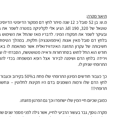
בטא על פי רוב בגדילת יתר של דופן השמאלי בשריר, מצב המכו
ואית היפרטרופיה שרירית בלב.
אור מקרה
:
מ.ש: בן 52 סובל כ 12 שנה מיתר לחץ דם ממקור הדיופטי הדיוסינכרו
טוטאל של 320, ldl 190. הגיע אלי לקליניקה במטרה לשפר את בר
עיקר לשפר את תפקודו המיני. לדבריו מאז שהחל את השימוש בתרופו
חץ דם סובל מאין אונות (אימפוטנציה) חלקית. במהלך הטיפול הסבר
יבותה של עקרון התזונה האינדווידואלית אשר מותאמת לו באופן איש
דש הוא החל לחוש בסחרחורות וראייה מטושטשת, הסברתי לו שמדובר 
רידה בלחץ הדם ושיפנה לבירור אצל רופא המשפחה בכדי להפחית א
ופתי שניתן לו.
כך כעבור חודשים המינון התרופתי שלו פחת ב50% בקיר
ץ הדם שלו ורמות השומנים בדם היו תקינות לחלוטין – ונחשו מה ל
פתי!!!
בן שכיום חיי המין שלו ישתפרו וכך גם הפרגון מזוגתו.