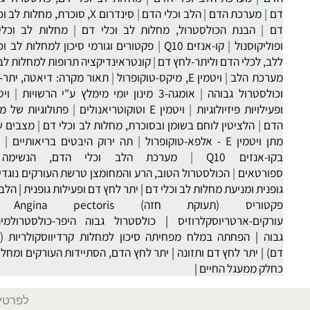
רכת הלב וכלי הדם
|
כולסטרול גבוהה בדם (היפר-כולסטרולמיה)
|
גורמים לעליית הכולסטרול בדם
|
גורמי תזונה וחשיבותם בלחלות
|
פתולוגיות של מערכת הלב וכלי הדם
|
שמן זית
|
ניקוי מערכת 
ם
|
מערכת הלב וכלי הדם
|
מחלות לב וכלי דם, כולסטרול גבוהה, 
|
מערכת הדם
|
הלב וכלי הדם
|
סינדרום X, סוכרת, מחלות לב וכלי 
|
הבנת הכולסטרול, מחלות לב וכלי דם
|
מחלות לב וכלי-דם, 
ליקוסנול
|
קו-אנזים Q10
|
פקטורים וגורמי סיכון למחלות לב וכלי דם
, לכלי הדם וליתר-לחץ דם
|
קונטראינדיקציה תרופות למחלות לב
|
תה י
רכת הלב
|
ויטמין E, מיקס-טוקופרול
|
תאור מקרה: דיאטה, יתר-לחץ ד
לסטרול גבוהה
|
אומגה-3 מינון יומי מימלץ ע"י הרשויות
|
ילויות פיזיולוגיות
|
ויטמין E וטוקוטריאנולים
|
פתולוגיות של מערכת 
ם
|
הלציטין לוחם בשומן ובסוכרת, מחלות לב וכלי דם
|
מצבים שהשתפ
טמין E - אלפא-טוקופרול
|
תה ירוק היבטים בריאותיים
|
מזונו
-אנזים Q10
|
מערכת הלב וכלי הדם, הנשימה והד
ורטאים
|
הכולסטרול הטוב, הרע והמחומצן טרשת העורקים נוגדי חמצו
נית ומניעת מחלות לב וכלי דם
|
יתר לחץ דם ופעילות גופנית
|
הלב ועורקי
וריס (תעוקת חזה) Angina pectoris
|
רקים-ארטריוסקלרוזיס
|
כולסטרול גבוה היפר-כולסטרולמיה
|