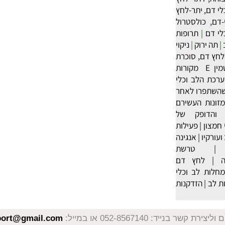
המקורות
 לב וכלי
הלב וכלי
ויתר לחץ
דם, יתר-לחץ
כולסטרול
|
תרופות
רוק
|
ניקוי
ם, סוכרת
‏ויטמין E מקורות
הלב וכלי
רו לאחר
ת העשירם
ופק של
ן
|
פעילות
ו
|
אנגינה
טרשת
לחץ דם