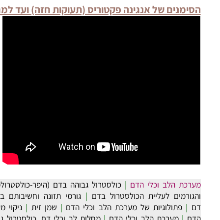
יקה הנוספת אצל הקרדיולוג כמעט ונעלמה לחלוטין!
ימנים של אנגינה פקטוריס (תעוקות חזה) ועד למחלות