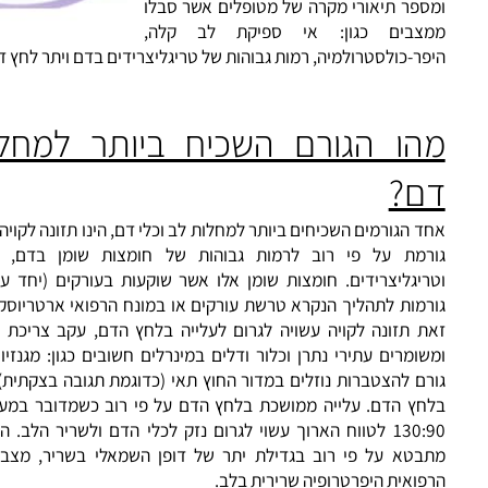
כן, במאמר זה אזכור ואדון אודות התופעה
ספר תיאורי מקרה של מטופלים אשר סבלו
צבים כגון: אי ספיקת
לב
קלה,
פר-כולסטרולמיה
, רמות גבוהות של טריגליצרידים בדם
ויתר לחץ דם
.
הו הגורם השכיח ביותר למחלות 
ם?
 הגורמים השכיחים ביותר למחלות לב וכלי דם, הינו תזונה לקויה. התזו
רמת על פי רוב לרמות גבוהות של חומצות שומן בדם, כגון: כ
ריגליצרידים. חומצות שומן אלו אשר שוקעות בעורקים (יחד עם משק
רמות לתהליך הנקרא טרשת עורקים או במונח הרפואי ארטריוסקלרוזיס
ת
תזונה
לקויה עשויה לגרום לעלייה בלחץ הדם, עקב צריכת מזונות
ומרים עתירי נתרן וכלור ודלים במינרלים חשובים כגון: מגנזיום וא
ם להצטברות נוזלים במדור החוץ תאי (כדוגמת תגובה בצקתית) כך יש
חץ הדם. עלייה ממושכת בלחץ הדם על פי רוב כשמדובר במעל לל
130:90 לטווח הארוך עשוי לגרום נזק לכלי הדם ולשריר הלב. הנזק 