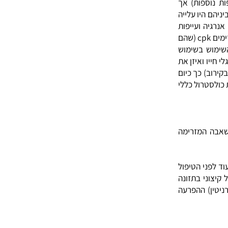
ובל מרמות
ות נוספות) אך
היו עלייה
 ועייפות
ומבחינה כימית בדם, כפי שניתן לצפות, ראינו רמות גבוהות של האנזימים cpk (שהם
ש בשימוש
 ואיזן את
ליצור הכולסטרול כ- 70% בקירוב) כך כיום
רול כללי
 המזרימה
עוד לפני הטיפול
י בתזונה
אל-קרניטין) ההפרעה