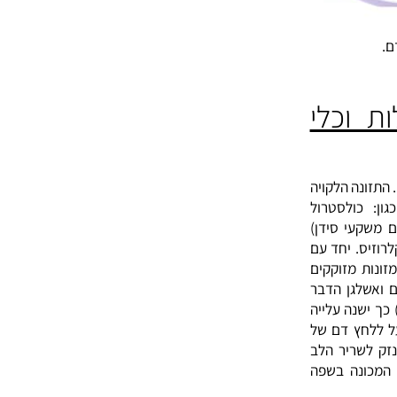
וכלי
נה הלקויה
ולסטרול
עי סידן)
. יחד עם
 מזוקקים
שלגן הדבר
נה עלייה
חץ דם של
לשריר הלב