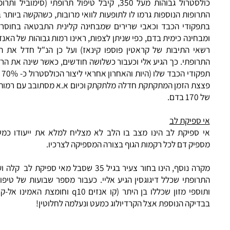
ה נוסף, גבר בעשור הרביעי לחייו, אשר גילה לפני מספר שנים שהוא ס
כולסטרול גבוהות מעל 350, קיבל טיפול תרופתי (סימוביל ותרופ
ופות הנוספות גרמו לו לתופעות לוואי מרובות, כשהקשה ביותר ביניהם 
פקודי הכבד וכאבי שרירים שמבחינה קלינית התבטאה בחוסר אנרגיה
אי התיבות של קראטין פוספו קינאז) ועל כן הנ"ל חדל את השימו
ופתי. כך הגיע אלי וכעבור כשלושה חודשים, כאשר שינה את הרגלי חייו
קודי הכבד
שלו (היות והאחרון אחראי 
צת הזמן המתקתקת חדלה מלתקתק וכיום א.א מסתובב עם רמות כולסט
דם.
ספיקת לב
 ספיקת לב
הינו מצב בו הלב לא מצליח למלא את ייעודו כמשאבה
פיק דם
לכל רקמות הגוף בצורה המספיקה לצרכיו.
מקרה נוסף, הינו בחור צעיר בגיל 35 שסבל מאי ספיקת לב קלה ו
רופתי שכלל
דיגוגסין
הגיע אליי. כעבור מספר שבועות של טיפול קיצונ
ותוספי מזון שכללו בן היתר (קו אנזים q10 וחומצת האמינו 