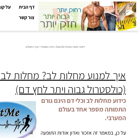
דף הבית
על קובי עזר
צור קשר
דיאטה ותזונה בשיטת Diet2All: המדע שמאחורי הגוף המושלם.
ך למנוע מחלות לב? מחלות לב וכל
ולסטרול גבוה ויתר לחץ דם)
דוע מחלות לב וכלי דם הינם גורם
מותה מספר אחד בעולם
ערבי.