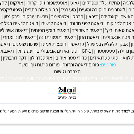
 לב וכלי
הזדקנות
שר בנייד: 052-8567140
או במייל:
isport@gmail.com
|
מחלת שלד ומפרקים
|
גאוט
|
אוסטאופורוזיס
|
קרוהן
|
אולקוס
|
לחץ דם
חר ניתוחי קיבה ומעיים
| מעי רגיז |
תת פעילות התריס
|
היפוגליקמיה
|
ד
ה
|
קאנדידה
|
דיכאון
|
הרפס
|
אלצהיימר
|
טרשת עורקים
|
פרקינסון
|
למניקות
|
דיאטה לפני חתונה
|
דיאטה לנשים
|
דיאטה לנשים בגיל המע
ות' ביץ'
|
דיאטת השוקולד
|
דיאטת חומץ תפוחים
|
דיאטת אשכוליות
|
 אנאבולית
|
דיאטת הזון
|
דיאטה ותוספי תזונה
|
דיאטה לפני ואחרי
|
דיא
ות לעלייה במשקל
|
קריאטין
|
חומצות אמינו
|
שרפת שומנים ודיאטה
|
פ
לה
|
טסטוסטרון
|
IGF-1
|
סטרואידים אנאבוליים
|
וינסטרול
|
דיאנבול
|
ד
|
סוגי סטרואידים
|
כדורי סטרואידים
|
אוקסנדרולון
|
דקה דורבולין
|
בול
פורומים:
פורום דיאטה ותזונה
|
פורום פיתוח גוף וכושר
הצהרת נגישות
לטיפול רפואי. בכל מקרה של בעיה רפואית יש להיוועץ ברופא המטפל. © 