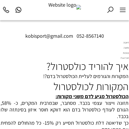
kobisport@gmail.com
|
052-8567140
דיאטה
ותזונה
בשיטת
Diet2All:
איך להוריד כולסטרול?
המדע
שמאחורי
הגוף
המקורות והגורמים לעליית הכולסטרול בדם?!
המושלם.
המקורות לכולסטרול
הכולסטרול מגיע לדם משני מקורות:
תזונה
וייצור עצמי
בכבד
. מסתבר, שבמרבית המקרים, כ- 58%,
הגורם לעודף
כולסטרול
בדם הוא דווקא חוסר איזון בסינתזה שלו
בכבד.
כך שדיאטה דלת כולסטרול תסייע רק 15%- כל מהחולים להפחית