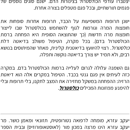
יצטברו עודפי הכולסטרול בצינורות הדם. ישנם סוגים נוספים של
פגמים תורשתיים, ובכל פגם מטפלים בצורה אחרת.
ישנן תרופות המשפיעות על הכבד, תרופות אחרות סופחות את
חומצות המרה וגורמות לגוף להשתמש בכולסטרול שבו לייצור
חומצות מרה חדשות (כך שהתוצאה הסופית היא הפחתה ברמת
הכולסטרול בדם). בכל מקרה, הטיפול משולב בדיאטה דלת
כולסטרול
. רצוי להיוועץ בדיאטנית קלינית, מאחר שהמיתוסים בנושא
רבים, ולא תמיד יש צורך בדיאטה נוקשה ותפלה.
גם
השמנה
עלולה לגרום לעלייה ברמות הכולסטרול בדם. במקרה
כזה לעיתים אין פגם גנטי בכבד. הטיפול במקרים אלה הוא דיאטת
הרזיה: ההפחתה במשקל מחזירה את המצב לתקנו, בלי תרופות ובלי
להימנע ממזונות המכילים
כולסטרול
.
יעקב עזרא, מומחה לרפואה נטורופטית, תזונאי ומאמן כושר.
מר
יעקב עזרא הינו מרצה במכון מור (לאוסטאופורוזיס) ובבית הספר