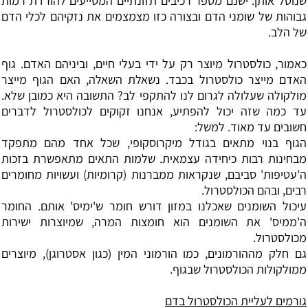
שנוטל אותן. ישנם מספר רכיבים תזונתיים המסייעים להורדת רמות
גבוהות של שומני הדם ובצורה כזו מצמצמים את נזקיהם לכלי הדם
של הלב.
כאמור, כולסטרול מיוצר רק על ידי בעלי חיים, וביניהם האדם. גוף
האדם מייצר כולסטרול בכבד. נשאלת השאלה, האם הגוף מייצר
מולקולה שעלולה לגרום לנו להתקפי לב? התשובה היא כמובן שלא.
עד כמה שזה יכול להפתיע, אנחנו זקוקים לכולסטרול לדברים
חשובים עד מאוד. למשל:
הגוף בנוי מתאים בגודל מיקרוסקופי, שכל אחד מהם מתפקד
מבחינות רבות כיחידה עצמאית. שלמות התאים מתאפשרת בזכות
ה'עטיפות' סביבם, שנקראות ממברנות (קרומיות) ועשויות מחומרים
רבים, ובהם הכולסטרול.
עיכול השומנים שאכלנו במזון דורש חומר ש'ימיס' אותם. החומר
ה'ממיס' את השומנים הוא חומצות המרה, שמיוצרות ישירות
מכולסטרול.
גם חלק מההורמונים, כמו הורמוני המין (כגון
אסטרוגן
), מיוצרים
ממולקולות הכולסטרול שבגוף.
גורמים לעליית הכולסטרול בדם