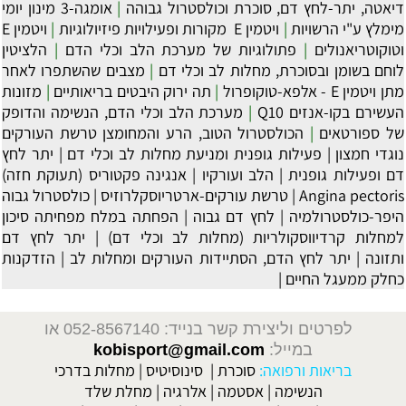
דיאטה, יתר-לחץ דם, סוכרת וכולסטרול גבוהה
|
אומגה-3 מינון יומי
מימלץ ע"י הרשויות
|
‏ויטמין E מקורות ופעילויות פיזיולוגיות
|
ויטמין E
וטוקוטריאנולים
|
פתולוגיות של מערכת הלב וכלי הדם
|
הלציטין
לוחם בשומן ובסוכרת, מחלות לב וכלי דם
|
מצבים שהשתפרו לאחר
מתן ויטמין E - אלפא-טוקופרול
|
תה ירוק היבטים בריאותיים
|
מזונות
העשירם בקו-אנזים Q10
|
מערכת הלב וכלי הדם, הנשימה והדופק
של ספורטאים
|
הכולסטרול הטוב, הרע והמחומצן טרשת העורקים
נוגדי חמצון
|
פעילות גופנית ומניעת מחלות לב וכלי דם
|
יתר לחץ
דם ופעילות גופנית
|
הלב ועורקיו
|
אנגינה פקטוריס (תעוקת חזה)
Angina pectoris
|
טרשת עורקים-ארטריוסקלרוזיס
|
כולסטרול גבוה
היפר-כולסטרולמיה
|
לחץ דם גבוה
|
הפחתה במלח מפחיתה סיכון
למחלות קרדיווסקולריות (מחלות לב וכלי דם)
|
יתר לחץ דם
ותזונה
|
יתר לחץ הדם, הסתיידות העורקים ומחלות לב
|
הזדקנות
כחלק ממעגל החיים
|
לפרטים וליצירת קשר בנייד: 052-8567140
או
במייל:
kobisport@gmail.com
בריאות ורפואה:
סוכרת
|
סינוסיטיס
|
מחלות בדרכי
הנשימה
|
אסטמה
|
אלרגיה
|
מחלת שלד