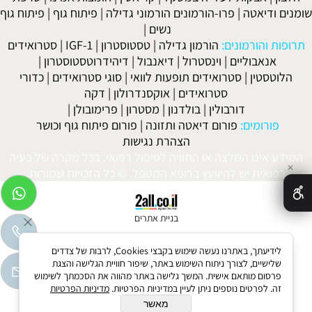
שומנים ודיאטה
|
פרו-הורמונים הורמוני גדילה
|
פיתוח גוף
|
פיתוח גוף
נשים
|
תרופות והורמונים:
הורמון גדילה
|
טסטוסטרון
|
IGF-1
|
סטרואידים
אנאבוליים
|
וינסטרול
|
דיאנבול
|
דיהידרוטסטוסטרון
|
הלוטסטין
|
סטרואידים תופעות לוואי
|
סוגי סטרואידים
|
כדורי
סטרואידים
|
אוקסנדרולון
|
דקה
דורבולין
|
בולדנון
|
מסטרון
|
פרימובולן
|
פורומים:
פורום דיאטה ותזונה
|
פורום פיתוח גוף וכושר
הצהרת נגישות
המידע אינו המלצה או התוויה לטיפול רפואי. בכל מקרה של בעיה
✕
רפואית יש להיוועץ ברופא המטפל. © כל הזכויות שמורות.
בניית אתרים
לידיעתך, באתרנו נעשה שימוש בקבצי Cookies, לרבות של צדדים
שלישיים, לצורך ניתוח השימוש באתר, שיפור חוויית הגלישה והצגת
פרסום מותאם אישית. המשך גלישה באתר מהווה את הסכמתך לשימוש
זה. לפרטים נוספים ניתן לעיין במדיניות הפרטיות.
מדיניות הפרטיות
מאשר