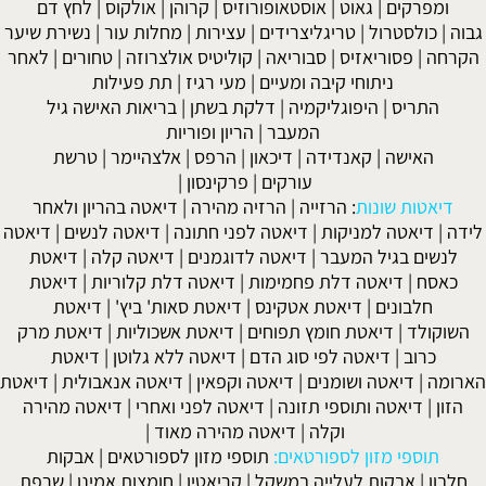
ומפרקים
|
גאוט
|
אוסטאופורוזיס
|
קרוהן
|
אולקוס
|
לחץ דם
גבוה
|
כולסטרול
|
טריגליצרידים
|
עצירות
|
מחלות עור
|
נשירת שיער
הקרחה
|
פסוריאזיס
|
סבוריאה
|
קוליטיס אולצרוזה
|
טחורים
|
לאחר
ניתוחי קיבה ומעיים
| מעי רגיז |
תת פעילות
התריס
|
היפוגליקמיה
|
דלקת בשתן
|
בריאות האישה גיל
המעבר
|
הריון ופוריות
האישה
|
קאנדידה
|
דיכאון
|
הרפס
|
אלצהיימר
|
טרשת
עורקים
|
פרקינסון
|
דיאטות שונות
:
הרזייה
|
הרזיה מהירה
|
דיאטה בהריון ולאחר
לידה
|
דיאטה למניקות
|
דיאטה לפני חתונה
|
דיאטה לנשים
|
דיאטה
לנשים בגיל המעבר
|
דיאטה לדוגמנים
|
דיאטה קלה
|
דיאטת
כאסח
|
דיאטה דלת פחמימות
|
דיאטה דלת קלוריות
|
דיאטת
חלבונים
|
דיאטת אטקינס
|
דיאטת סאות' ביץ'
|
דיאטת
השוקולד
|
דיאטת חומץ תפוחים
|
דיאטת אשכוליות
|
דיאטת מרק
כרוב
|
דיאטה לפי סוג הדם
|
דיאטה ללא גלוטן
|
דיאטת
הארומה
|
דיאטה ושומנים
|
דיאטה וקפאין
|
דיאטה אנאבולית
|
דיאטת
הזון
|
דיאטה ותוספי תזונה
|
דיאטה לפני ואחרי
|
דיאטה מהירה
וקלה
|
דיאטה מהירה מאוד
|
תוספי מזון לספורטאים:
תוספי מזון לספורטאים
|
אבקות
חלבון
|
אבקות לעלייה במשקל
|
קריאטין
|
חומצות אמינו
|
שרפת