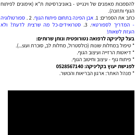
להסמכות מאמנים של וינגייט - באוניברסיטת ת"א (אימונים לפיתוח
הגוף ותזונה).
כתב את הספרים:
1
. אבן הפינה בתחום פיתוח הגוף
. 2 .
ספורטולוגיה
- המדריך לספורטאי
. 3.
סטרואידים-כל מה שרצית לדעת? ולא
העזת לשאות!
בעל קליניקה לרפואה נטורופטית ונותן שרותים:
* טיפול במחלות שונות (כולסטרול, מחלות לב, סוכרת ועוs...).
* דיאטות הרזייה ועיצוב הגוף.
* פיתוח גוף - עיצוב וחיטוב הגוף.
לפגישת יעוץ בקליניקה: 0528567140
* מנהל האתר: ארגון הבריאות והכושר.