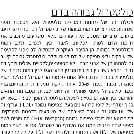
כולסטרול גבוהה בדם
אכילת יתר של מזונות המכילים כולסטרול היא מסוכנת מפני
שמזונות אלו יוצרים רמות גבוהות של כולסטרול דם וטריגליצרידים.
בתורם, מיצרים שומנים אלה עורקים מלאי משקעים מעכבים את
זרימת הדם למוח, ולכליות, לאברי מין, לגפיים וללב רמות
הכולסטרול גבוהות הן הסיבה העיקרית למחלות לב מפני לסתימה
של עורקים ולאי ספיקת של דם למוח וללב. כולסטרול גבוהה קשור
גם להתהוותן של אבני מרה. ולאימפוטנציה,ללקויים שכלים ולחץ דם
גבוה. נמצא קשר בין פוליפים וסרטן במעי הגס לבין רמות גבוהות של
כולסטרול בסרום הדם. כ-80 אחוז מכמות הכולסטרול הכוללת בגוף
מיוצרת בכבד. בעוד ש-20 אחוז נילקח ממקורות תזונתיים.הגוף
מיצר כולסטרול מיפני שחומר זה חיוני לבניית ממברנות התאים
והורמוני מין, והוא גם מסייע לעיכול.הכולסטרול הופך לבעיה כאשר יש
בגוף עודף של ליפו פרוטאינים בעלי צפיפות נמוכה (LDL ). עודף זה
של LDLהוא זה שגורם ליצירתם של משקעים בדפנות העורקים.
לפופרוטאינים בעלי צפיפות גבוהה (הנקראים HDL ) הם טובים לגוף
מיפני שהם מנקים ממנו את העודף הכולסטרול. אם אין בגוף כמות
מספקת של HDL ויש בו כמות גדולה מדי של LDL .עלולה להתעורר