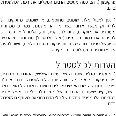
פרקינסון ), הם כמה מסמים הרבים המעלים את רמת הכולסטרול
בדם.
* אין לאכול מלח, שומנים מחוממים, או שומנים מזוקקים, יש
להתרחק מבשר אדום ובשר מין החי,משמנת צמחית, ממזונות
מעובדים או מזוקקים, לחם לבן, קפה, תה, אלכוהול או טבק. יש
להפחית את כמות השומנים (כולל כולסטרול) מתזונתך, ולהבטיח
שפע של סבים בצורה של פרות, ירקות, ודגנים שלמים, חשוב לפעול
על פי תוכנית התעמלות טובה ומקיפה!
הערות לכולסטרול
* מחקרים מגלים שתזונה של עולם השלישי, המורכבת מדגנים,
פירות ירקות, מבא לרמה נמוכה יותר של כולסטרול בדם. בארה"ב
פינלנד ונורבגיה. שם האנשים אוכלים כמויות גדולות של מוצרי חלב
ובשר, קיים שיעור גבוהה ביותר של מחלות לב וכלי דם. אפילו ילדים
במדינות אלו מפנים מחלות של כלי הדם כתוצאה מעודף כולסטרול
בדם.
* יש אנשים העושים שימוש במרגרינה או בשמנים צמחים מיפני שאין