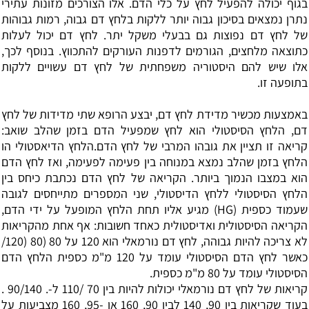
בגוף יכולה להפעיל לחץ על כלי הדם. אלו הצורכים מזונות עתירי
נתרן נמצאים בסיכון גבוה יותר ללקות בלחץ דם גבוה, רמות גבוהות
של לחץ דם נפוצות גם בבעלי משקל יתר. לחץ דם יכול לעלות
כתוצאה מלחצים, הגורמים לדפנות העורקים להתכווץ. בנוסף לכך,
אלו שיש להם היסטוריה משפחתית של לחץ דם עשויים ללקות
בתופעה זו.
באמצעות מכשיר מדידת לחץ דם, יבצע הרופא שתי מדידות של לחץ
דם, הלחץ הסיסטולי הוא לחץ שמפעיל הדם בזמן שהלב שואב:
קריאה זו תציין את גובהו המרבי של לחץ הדם.הלחץ הדיאסטולי הו
הלחץ בזמן שהלב נמצא במנוחה בין פעימה לפעימה, ואז לחץ הדם
הוא במצבו הנמוך ביותר. הקריאה של לחץ הדם נכתבת כיחס בין
הלחץ הסיסטולי ללחץ הדיסטולי, שני המספרים מתייחסים לגובה
שעמוד כספית (HG) מגיע אליו תחת הלחץ המופעל על ידי הדם,
הקריאה הסיסטולית ואדיסטולית כאחד חשובות: אף אחת מהקריאות
לא צריכה להיות גבוהה, לחץ דם נורמאלי הוא 120 על 80 (80 (120/
כאשר לחץ הדם הסיסטולי עומד על 120 מ"מ כספית הלחץ הדם
הסיסטולי עומד על 80 מ"מ כספית.
קריאות של לחץ דם נורמאלי יכולות להיות בין 70 /110 ל-. 90/140 .
בעוד שקריאות בין 90, 140 לבין 90, 160 או -95, 160 מצביעות על