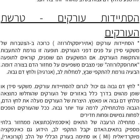
הסתיידות עורקים - טרשת
העורקים
*
הסתיידות עורקים
(אתיריוסקולורוזה ) כרוכה ב-הצטברות של
משקעי סידן על פנים דפני העורקים. תופעה זו גורמת להתעבות
והתקשות העורקים. אם המשקעים הם שומנים, קוראים לתופעה
"אתרוסקלורוזה" שני מצבים משפיעים על מחזור הדם בצורה דומה.
הבעיה גורמת להתקפי שבץ, למחלות לב, (אנרגיה) ולחץ דם גבוה.
* לחץ דם גבוה גם יכול לגרום להסתיידות עורקים. משקעי סידן או
שומן מהווים בדרך כלל באזורים של העורקים שהוחלשו כתוצאה
מלחץ דם גבוה או מאמץ. היצרות של העורקים מעלה את לחץ הדם,
הגבוה מלכתחילה, לרמה עוד יותר גבוה. ככל שהעורקים הופכים
לפחות גמישים ופחות חדירים
. מתחילה הרעבה של התאים (איסכמיה)כתוצאה ממחזור בלתי
מספיק בתאים.האדם יקבל התקפי לב, הידוע גם כאינפקציה
מיוקרדיאלית (MI ) או סתימה בעורק הכללי של הלב (קורונארי),