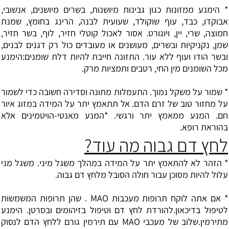
* הימנע ממזונות כגון גבינות מיושנות, בשרים מיושנים, אנשובי,
אבוקדו, כבד, עוף שוקולד, שעועית לבנה, הרינג בחומץ, שמנת
חמוצה, שרי, יין, ויוגורט. אסור לאכול קוטלי חזיר, לוף, בשר חזיר,
שמן, נקניקיות ובשרים, מעושנים או מעובדים כול רק דגנים לבנים,
ובשר הודו ועוף ללא עור. התזונה חייבת להיות דלת שומנים:הימנע
מכל השומנים מין החי, רטבים ותמציות מרק.
* שמור על משקל נמוך. התעמלות מתונה וסדירה חשובה כדי לשמור
על מחזור טוב של זרם הדם. אל תתאמץ יתר על המידה במזוג איור
חם. המנע ממאמץ יתר ורגשי. *המנע מאנטי-הויטמינים אלא
בהוראת רופא.
לחץ דם גבוה מה עוד?
* הזהר לא להתאמץ יתר על המידה במהלך משגל מיני. משגל מני
עלול להיות מסוכן עבור חולה הסובל מלחץ דם גבוה.
* אם אתה לוקח תרופות מעכבות MAO . שהן תרופות המשמשות
לטיפול בדיכאון.להורדת לחץ דם וטיפול בזיהומים ובסרטן. הימנע
מתירמין.שלוב של מעכבי MAO עם תירמין גורם ללחץ הדם לנסוק