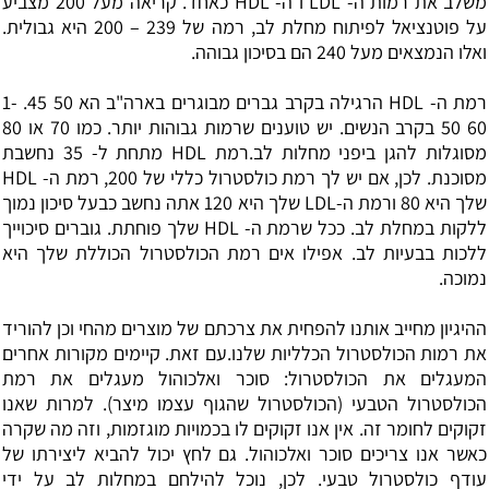
משלב את רמות ה- LDL ו ה- HDL כאחד. קריאה מעל 200 מצביע
על פוטנציאל לפיתוח מחלת לב, רמה של 239 – 200 היא גבולית.
ואלו הנמצאים מעל 240 הם בסיכון גבוהה.
רמת ה- HDL הרגילה בקרב גברים מבוגרים בארה"ב הא 50 45. 1-
60 50 בקרב הנשים. יש טוענים שרמות גבוהות יותר. כמו 70 או 80
מסוגלות להגן ביפני מחלות לב.רמת HDL מתחת ל- 35 נחשבת
מסוכנת. לכן, אם יש לך רמת כולסטרול כללי של 200, רמת ה- HDL
שלך היא 80 ורמת ה-LDL שלך היא 120 אתה נחשב כבעל סיכון נמוך
ללקות במחלת לב. ככל שרמת ה- HDL שלך פוחתת. גוברים סיכוייך
ללכות בבעיות לב. אפילו אים רמת הכולסטרול הכוללת שלך היא
נמוכה.
ההיגיון מחייב אותנו להפחית את צרכתם של מוצרים מהחי וכן להוריד
את רמות הכולסטרול הכלליות שלנו.עם זאת. קיימים מקורות אחרים
המעגלים את הכולסטרול: סוכר ואלכוהול מעגלים את רמת
הכולסטרול הטבעי (הכולסטרול שהגוף עצמו מיצר). למרות שאנו
זקוקים לחומר זה. אין אנו זקוקים לו בכמויות מוגזמות, וזה מה שקרה
כאשר אנו צריכים סוכר ואלכוהול. גם לחץ יכול להביא ליצירתו של
עודף כולסטרול טבעי. לכן, נוכל להילחם במחלות לב על ידי