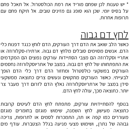
* יש טענות לכן שפחם מוריד את רמת הכולסטרול. אל תאכל פחם
על בסיס יומי. שכן הוא סופג גם מזינים טובים. אל תיקח פחם עם
תרופות אחרות.
לחץ דם גבוה
כאשר הלב שואב את הדם דרך העורקים, הדם לוחץ כנגד דפנות כלי
הדם. אנשים מסוימים סובלים מ
לחץ דם גבוה
. ארתירו-סקלורוזה או
אתריי וסקלרוזה הם מצבי הסתיידות עורקים נפוצים הם המקדמים
את התפתחותו של לחץ דם גבוה. במצב של אתריוסקלורוזה נחסמים
העורקים במשקעי כולסטרול ומחזור הדם דרך כלי הדם הופך
לבעייתי. כאשר העורקים מתקשים ונעשים צרים כתוצאה ממשקעי
סידן במצב של ארתריוסקלורוזה נאלץ הדם לזרום דרך מעבר צר
יותר. כתוצאה מכך, עולה לחץ הדם.
בנוסף להסתיידויות עורקים, מתפתח לחץ הדם לעיטים קרובות
כתוצאה מעישון. לחץ השמנה, שימוש מוגזם בחומרים מוגזם
מעוררים כמו קפה או תה, התמכרות לסמים או לתרופות, צריכה
גבוהה של נתרן., ושימוש מצעי מניעה בגלל הצטברות. עודף מים