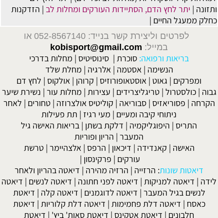
ותזונה
|
יתר לחץ הדם, הסתיידות העורקים ומחלות לב
|
הזדקנות
כחלק ממעגל החיים
|
לפרטים וליצירת קשר בנייד: 052-8567140
או
במייל:
kobisport@gmail.com
בריאות ורפואה:
סוכרת
|
סינוסיטיס
|
מחלות בדרכי
הנשימה
|
אסטמה
|
אלרגיה
|
מחלת שלד
ומפרקים
|
גאוט
|
אוסטאופורוזיס
|
קרוהן
|
אולקוס
|
לחץ דם
גבוה
|
כולסטרול
|
טריגליצרידים
|
עצירות
|
מחלות עור
|
נשירת שיער
הקרחה
|
פסוריאזיס
|
סבוריאה
|
קוליטיס אולצרוזה
|
טחורים
|
לאחר
ניתוחי קיבה ומעיים
| מעי רגיז |
תת פעילות
התריס
|
היפוגליקמיה
|
דלקת בשתן
|
בריאות האישה גיל
המעבר
|
הריון ופוריות
האישה
|
קאנדידה
|
דיכאון
|
הרפס
|
אלצהיימר
|
טרשת
עורקים
|
פרקינסון
|
דיאטות שונות
:
הרזייה
|
הרזיה מהירה
|
דיאטה בהריון ולאחר
לידה
|
דיאטה למניקות
|
דיאטה לפני חתונה
|
דיאטה לנשים
|
דיאטה
לנשים בגיל המעבר
|
דיאטה לדוגמנים
|
דיאטה קלה
|
דיאטת
כאסח
|
דיאטה דלת פחמימות
|
דיאטה דלת קלוריות
|
דיאטת
חלבונים
|
דיאטת אטקינס
|
דיאטת סאות' ביץ'
|
דיאטת