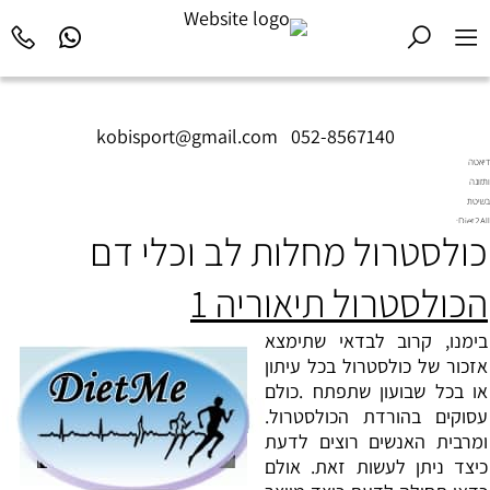
kobisport@gmail.com
|
052-8567140
דיאטה
ותזונה
בשיטת
Diet2All:
כולסטרול מחלות לב וכלי דם
המדע
שמאחורי
הגוף
הכולסטרול תיאוריה 1
המושלם.
בימנו, קרוב לבדאי שתימצא
אזכור של כולסטרול בכל עיתון
או בכל שבועון שתפתח .כולם
עסוקים בהורדת הכולסטרול.
ומרבית האנשים רוצים לדעת
כיצד ניתן לעשות זאת. אולם