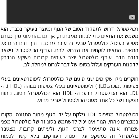
ה
כולסטרול
דרוש לתפקוד הטוב של הגוף ומיוצר בעיקר בכבד. הוא
משמש את התאים כדי לבנות ממברנות, אך גם בהורמוני מין וכגורם
מסייע בעיכול. כולסטרול טבעי זה עובר מהכבד דרך זרם הדם אל
התאים. התאים לוקחים את הדרוש להם. ועודף הכולסטרול נישאר
בזרם הדם. עודף כולסטרול יוצר לעיתים קרובות משקע הנדבק
לדפנות העורקים ועלול בסופו של דבר לגרום למחלת לב.
חוקרים גילו שקיימים שני סוגים של כולסטרול:
ליפופרטאינים
בעלי
צפיפות נמוכהLDL) ) וליפופטאינים בעלי צפיפות גבוהה (HDL ).ה-
LDL הוא הכולסטרול הרע: ה- HDL הוא הכולסטרול הטוב. ניתוח
תפקודו של כל אחד מסוגי הכולסטרול יסביר מדוע.
הכולסטרול מטיפוס LDL נילקח על ידי הגוף מתוך התזונה ומקורו
במוצרים מהחי. הגוף אינו יכול להשתמש בסוג זה של כולסטרול מפני
שצורתו אינה מתאימה לצרכי הגוף. ולעיתים קרובות מצטבר
כולסטרול זה כמשקע על דפנות העורקים. בלא קשר לכמות