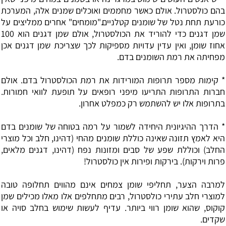
בהם כולסטרול. אולם כאשר מחממים ואוכלים שמנים אלה, המערכת
כורעת תחת נטל של שומנים קטלניים."מומחים" אחרים ממליצים על
שמן דגנים כדי להוריד את הכולסטרול, אולם שמן דגנים הוא 100
אחוז שומן, ואין עדין עדויות מספיקות לכך שצריכת שמן דגנים אכן
מפחיתה את רמת השומנים בדם.
* קימות מספר תרופות המורידות את רמת הכולסטרול בדם. אולם
חברות התרופות התריעו מיפני רופאים על תופעת לוואי חמורות.
בתרופות אלו יש להשתמש רק כמפלט אחרון.
* הדרך ההיגיונית היחידה לשמור על רמה בטוחה של שומנים בדם
היא לאמץ תזונה שאינה כוללת שומנים מהחי (דהינו, חלב וכל מוצרי
החלב) וכוללת שפע של סבים ומזונות נפח (דהינו, דגנים מלאים,
פרות וירקות). בירקות ופירות אין כולסטרול!
למרבה הצער, תחליפי שומן צמחים אינם מהווים תחלופה טובה
למוצרי חלב עתירי כולסטרול, רבים מתחלפים אלו מאלו מכילים שמן
קוקוס, שהוא שומן רווי ביותר. עדיף לעשות שימוש בחלב סויה או
שקדים.