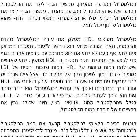
הכולסטרול המניעה מהמזון. ממשיך הגוף ליצר את הכולסטרול
הטבעי שלו או הכולסטרול המגיעה מהמזון. ממשיך הגוף ליצר את
הכולסטרול הטבעי שלו או הכולסטרול המצוי בסרום הדם- שהוא
כולסטרול שהגוף יכול לנצל.
כולסטרול מטיפוס HDL מסלק את עודף הכולסטרול מהדם
והרקמות, וזאת הסיבה מדוע הוא ניחשב ל"טוב". תפקודו המדויק
אינו ידוע. אף פעם לא ידוע אם הוא מתרכב עם גורמים אחרים בגוף
כדי לבצע את תפקידו. חקר תפקיד ה- HDL ממשיך. ידוע שאנשים
שיש להם רמות גבוהות של HDL ורמות נמוכות יחסית של LDL
כסופים לסיכון נמוך לסיכון נמוך של מחלות לב. אצל אילו שכבר יש
להם עורקים סתומים או שעברו כבר חסימה עורקית.אחרי שה- HDL
עובר דרך זרם הדם ואוסף את עודפי הכולסטרול. הוא חוזר לכבד
ושם הוא הופך לעתים קרובות –עם כי לא ידוע עד כמה –ל- LDL .
בגלל שהכולסטרול מסוג LDLאינו רצוי, חיוני שכולנו נבין את
החשיבות של הורדת רמות הכולסטרול.
תוכנית הכינוך הלאומי לכולסטרול קבעה את רמת הכולסטרול
ה"בטוחה" על 200 מ"ג ד"ל (מ"ל ד"ל –מיגרם לדציליטר). מספר זה