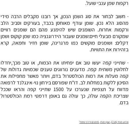
רקפות שמן ענבי שועל.
· חשוב לבחור את סוג השמן הנכון, אך רובנו מקבלים הרבה מידי
מהסוג הלא נכון. שומן עודף מאוחסן בכבד, בעורקים וסביב הלב
ורקמות אחרות. השומנים שיש להימנע מהם הם שומנים רוויים
שמקורם מבעלי חיים:שמנים שעבור הידרוגנציה כמו שמן קוקוס ושמן
דקלים: ושומנים מוקשים כמו מרגרינה, שומן חזיר וחמאה, קרא
בזהירות את התוויות.
· שתייני קפה יעשו טוב אם יפחיתו את הכמות, או טוב מכך,יחדלו
לחלוטין משתית קפה. מדענים נורווגים טענים שכמויות גדולות של
קפה מעלות את רמות הכולסטרול בדם, ויותר מאשר מחפילות את
הסיכון ללקות במחלות לב. דו"ח שפורסם בירחון נוי-אינגלנד לרפואה
מדווח על תצפיות שנערכו על 1500 שתייני קפה והראו שככל
שצריכת הקפה עולה, כך עולה גם באופן דרמטי רמת הכולסטרול
בדם.
אירוע מוחי (CVA), שבץ מוחי, סימנים ודרכי טיפול