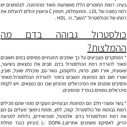
בעיה. רמות החומרים הללו מושפעות מאוד מהתזונה. לצמחונים יש
רמה נמוכה של LDL . והתעמלות, ויטמין C וניאצין יכולים להעלות את
רמתו של הכולסטרול "הטוב". ה- HDL .
כולסטרול גבוהה בדם מה
ההמלצות?
* המחקרים מצביעים על כך ש
סיבים תזונתיים
מסיסים במים חשובים
מאוד להורדת רמת הכולסטרול בדם. סבים אלו נמצאים בשיעור,
שעועית, אורז חום, פרות, גלוקומנן, גואר-גם, שיבולת שועל, סובין,
ואורז חום הם המזונות הטובים ביותר להורדת הכולסטרול.מאחר
והסיבים סופגים את המינראלים מהמזון שבו הם נמצאים. ויש לקחת
מינראלים נוספים בנפרד מהסיבים.
* בשר ומוצרי חלב הם המזונות הבעתיים העקרים מפני שהם מכילים
רמות גבוהות של כולסטרול. קפה, לחץ, ומתח נימשך מעלים גם הם
את רמת הכולסטרול בדם. אלכוהול, סטרואידים, גלולות למניעת
הריון, לאסיקס משתנים אחרים.1-L- DOPA (הניתן כנגד מחלת