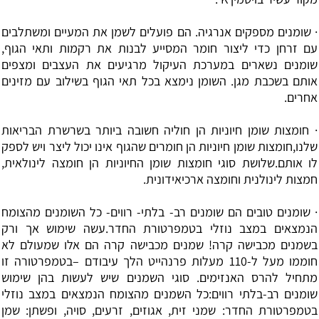
· שומנים מספקים אנרגיה. הם פועלים לשמן את המעיים ומשתלבים
עם זרחן כדי ליצור חומר המסייע לבנות את רקמות ותאי הגוף,
שומנים נשארים במערכת העיקול מרגיעים את העצבים ומצפים
אותם בשכבת מגן. השומן נימצא בכל תאי הגוף בשילוב עם מזינים
אחרים.
·
חומצות שומן חיוניות
הן חוליה חשובה ביותר בשרשרת הבריאות
שלנו,חומצות שומן חיוניות הן חומרים שהגוף אינו יכול ליצר ויש לספק
לו אותם.שלושת סוגי חומצות שומן החיוניות הן חומצה לינולאית,
חמצות לינולנית וחומצה ארכיאידונית.
· שומנים טובים הם שומנים רב- בלתי- רווים- כל השומנים מהצומח
הנמצאים במצב נוזלי בטמפרטורת החדר.עשה שימוש אך ורק
בשמנים מכבישה קרה! שמנים מכבישה קרה הם אלו שמעולם לא
חוממו מעל ל-110 מעלות פרנהייט הלך עיבודם –בטמפרטורה זו
מתחיל להרס האנזימים. סוגי השמנים שיש לעשות בהן שימוש
שומנים רב-בלתי רווים:כל השמנים מהצומח הנמצאים במצב נוזלי
בטמפרטורת החדר: שמני זית, אגוזים, זרעים, סויה, ופשתן: שמן