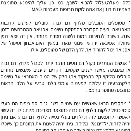
כלפי מעלה.ועלול להביא לשבץ. כמו כן. עליך להימנע מחומצת
האמינו תירוזין אם אתה לוקח תרופות מעכבות MAO .
* מטופלים הסובלים מלחץ דם גבוה. סובלים לעיטים קרובות
מאפניאה- בעיה הקרובה בהפסקת נשימה. אפניאה המתרחשת בזמן
שנה. קשורה לנחירות רמות ולשנה חסרת מנוחה. אין זה יוצא דופן
שחולה אפינאה ירגיש ישנוני מאוד במשך היום.אבחון וטיפול של
אפניאה יכול להוריד את לחץ הדם של מטופלים. אילו.
* אנשים הנותרים בקול רם נוטים הרבה יותר לסבול מלחץ דם גבוה
או מאננינה מאשר ישנים שקטים. חוקרים טוענים שאנשים נוחרים
סובלים מליקוי קל בתפקוד אתו חלק של המוח האחראי על נשימה
חלקה:בעיה זו עלולה לפעמים עומס בלתי טבעי על הלב והראות
כתוצאה מחוסר בחמצן.
* מחקרים הראו שאנשים עם שנויים בשני גנים ספיציפים הם בעלי
סיכוי כפול ללקות בלחץ דם גבוה כתוצאה מצריכת מלח.גילוי זה עשוי
לאפשר לרופאים לזהות ילדים בעלי נטייה ללחץ דם גבוה: אם ניתן
יהיה לזהות ילדים אלו מלידה, ניתן יהיה לשנות את תזונתם כך שיוכלו
להימנע מלחץ דם גבוה בשלב מאוחר יותר בחייהם.