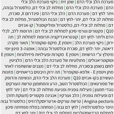
מערכת הלב וכלי הדם
|
שמן זית
|
ניקוי מערכת הלב וכלי
הדם
|
מערכת הלב וכלי הדם
|
מחלות לב וכלי דם, כולסטרול גבוהה,
ויתר לחץ דם
|
מערכת הדם
|
הלב וכלי הדם
|
סינדרום X, סוכרת,
מחלות לב וכלי דם, יתר-לחץ דם
|
הבנת הכולסטרול, מחלות לב וכלי
דם
|
מחלות לב וכלי-דם, כולסטרול ופוליקוסנול
|
קו-אנזים
Q10
|
פקטורים וגורמי סיכון למחלות לב וכלי דם
|
תרופות ללב, לכלי
הדם וליתר-לחץ דם
|
קונטראינדיקציה תרופות למחלות לב
|
תה
ירוק
|
ניקוי מערכת הלב
|
ויטמין E, מיקס-טוקופרול
|
תאור מקרה:
דיאטה, יתר-לחץ דם, סוכרת וכולסטרול גבוהה
|
אומגה-3 מינון יומי
מימלץ ע"י הרשויות
|
‏ויטמין E מקורות ופעילויות פיזיולוגיות
|
ויטמין E
וטוקוטריאנולים
|
פתולוגיות של מערכת הלב וכלי הדם
|
הלציטין
לוחם בשומן ובסוכרת, מחלות לב וכלי דם
|
מצבים שהשתפרו לאחר
מתן ויטמין E - אלפא-טוקופרול
|
תה ירוק היבטים בריאותיים
|
מזונות
העשירם בקו-אנזים Q10
|
מערכת הלב וכלי הדם, הנשימה והדופק
של ספורטאים
|
הכולסטרול הטוב, הרע והמחומצן טרשת העורקים
נוגדי חמצון
|
פעילות גופנית ומניעת מחלות לב וכלי דם
|
יתר לחץ
דם ופעילות גופנית
|
הלב ועורקיו
|
אנגינה פקטוריס (תעוקת חזה)
Angina pectoris
|
טרשת עורקים-ארטריוסקלרוזיס
|
כולסטרול גבוה
היפר-כולסטרולמיה
|
לחץ דם גבוה
|
הפחתה במלח מפחיתה סיכון
למחלות קרדיווסקולריות (מחלות לב וכלי דם)
|
יתר לחץ דם