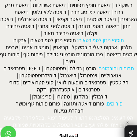
השוקולד
|
דיאטת חומץ תפוחים
|
דיאטת אשכוליות
|
דיאטת מרק
כרוב
|
דיאטה לפי סוג הדם
|
דיאטה ללא גלוטן
|
דיאטת
הארומה
|
דיאטה ושומנים
|
דיאטה וקפאין
|
דיאטה אנאבולית
|
דיאטת
הזון
|
דיאטה ותוספי תזונה
|
דיאטה לפני ואחרי
|
דיאטה מהירה
וקלה
|
דיאטה מהירה מאוד
|
תוספי מזון לספורטאים:
תוספי מזון לספורטאים
|
אבקות
חלבון
|
אבקות לעלייה במשקל
|
קריאטין
|
חומצות אמינו
|
שרפת
שומנים ודיאטה
|
פרו-הורמונים הורמוני גדילה
|
פיתוח גוף
|
פיתוח גוף
נשים
|
תרופות והורמונים:
הורמון גדילה
|
טסטוסטרון
|
IGF-1
|
סטרואידים
אנאבוליים
|
וינסטרול
|
דיאנבול
|
דיהידרוטסטוסטרון
|
הלוטסטין
|
סטרואידים תופעות לוואי
|
סוגי סטרואידים
|
כדורי
סטרואידים
|
אוקסנדרולון
|
דקה
דורבולין
|
בולדנון
|
מסטרון
|
פרימובולן
|
פורומים:
פורום דיאטה ותזונה
|
פורום פיתוח גוף וכושר
הצהרת נגישות
המידע אינו המלצה או התוויה לטיפול רפואי. בכל מקרה של בעיה
✕
רפואית יש להיוועץ ברופא המטפל. © כל הזכויות שמורות.