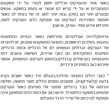
כאשר אחד מהעורקים הכללים יחסם לגמרי על ידי משקעים
המצטברים או על ידי קריש דם שנוצר או נתפס במשקע. אנשים
מבוגרים יותר הם בסיכון גבוה יותר לסוג זה של בעיות לב כאשר
חומסת הסתיידות העורקים את אספקת הדם העורקית למוח,
מתרחש אירוע מוחי –עורקי, או שבץ.
ארתיוקלירוזה אובליטרנס מתרחשת כאשר הגפיים התחתונות
נפגעות. בשלבים הראשונים, כתוצאה ממשקעים שומנים, יש להיצרות
של העורקים הגדולים הנושאים דם אל הרגליים וכפות הרגליים.
הסימנים המתקדמים הם כאבי שרירים, תשישות וכאבים דמוי
התכווצויות בקרסוליים וברגליים.בהתאם לעורקים הנחסמים, אפשר
שיורגש כאב במותניים ובירכיים.
* כאבי רגלים כתוצאה מהליכה,הנעלם מיד כאשר יושבים נקרא
צלעת (קלאודיקציה). סממנים נוספים כוללים חוסר תחושה, חולשה
והרגשה של כובד ברגליים. סממני אלי מופיעים כאשר העורקים
סתומים במשקעי כולסטרול. יורגש כאב אם כמות הדם המחומצן אינה
מספקת לצרכיהם של שרירי הרגל הפעילים.