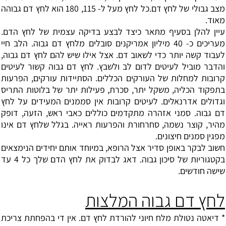
מצב גבולי של לחץ דם.כל לחץ מעל ל- 115, 180 הוא לחץ דם גבוהה
מאוד.
עיין להלן בסעיף מתאר כיצד לבצע בדיקה עצמית של לחץ הדם.
מעריכים כ- 40 מיליון אמריקנים סובלים מלחץ דם גבוה. הלב חיי
לעבוד קשה יותר כדי לשאוב דם. אצל אילו שיש להם לחץ דם גבוה,
והדבר מוביל לעיטים לדום לב ולשבץ. לחץ דם גבוה קשור לעיטים
קרובות למחלות של העורקים הכללים. הסתיידות עורקים, הפרעות
בתפקוד הכליה, משקל יתר, סכרת, פעילות יתר של בלוטות התריס
וגדולים אדרנאלים. לעיטים קרובות אין סממנים המעידים על לחץ
דם גבוה. סמני אזהרה מתקדמים כוללים כאבי ראש, הזעה, דופק
מהיר, קוצר נשמה, סחרחורת והפרעות ראייה. בגלל שלחץ דם אינו
מפגין סמנים חיצונים.
חשוב לבקר באופן סדיר אצל הרופא, במיוחד אותם יחידים הנימצאים
בקטגוריות של סיכון גבוה. דאג לבדוק את לחץ הדם שלך כל 4 עד
שישה חודשים.
לחץ דם גבוה המלצות
*
דיאטה
נטולת מלח חיוני להורדת לחץ דם. אין די בהפחתת צריכת