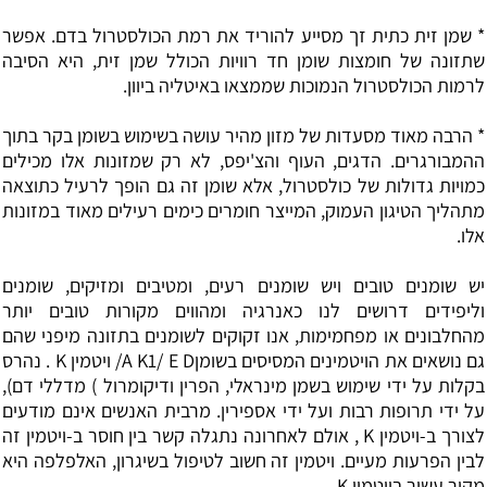
*
שמן זית
כתית זך מסייע להוריד את רמת הכולסטרול בדם. אפשר
שתזונה של חומצות שומן חד רוויות הכולל שמן זית, היא הסיבה
לרמות הכולסטרול הנמוכות שממצאו באיטליה ביוון.
* הרבה מאוד מסעדות של מזון מהיר עושה בשימוש בשומן בקר בתוך
ההמבורגרים. הדגים, העוף והצ'יפס, לא רק שמזונות אלו מכילים
כמויות גדולות של כולסטרול, אלא שומן זה גם הופך לרעיל כתוצאה
מתהליך הטיגון העמוק, המייצר חומרים כימים רעילים מאוד במזונות
אלו.
יש שומנים טובים ויש שומנים רעים, ומטיבים ומזיקים, שומנים
וליפידים דרושים לנו כאנרגיה ומהווים מקורות טובים יותר
מהחלבונים או מפחמימות, אנו זקוקים לשומנים בתזונה מיפני שהם
גם נושאים את הויטמינים המסיסים בשומןA K1/ E D/ ויטמין K . נהרס
בקלות על ידי שימוש בשמן מינראלי, הפרין ודיקומרול ) מדללי דם),
על ידי תרופות רבות ועל ידי אספירין. מרבית האנשים אינם מודעים
לצורך ב-ויטמין K , אולם לאחרונה נתגלה קשר בין חוסר ב-ויטמין זה
לבין הפרעות מעיים. ויטמין זה חשוב לטיפול בשיגרון, האלפלפה היא
מקור עשיר בויטמין K .