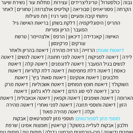
גבוה
|
כולסטרול
|
טריגליצרידים
|
עצירות
|
מחלות עור
|
נשירת שיער
הקרחה
|
פסוריאזיס
|
סבוריאה
|
קוליטיס אולצרוזה
|
טחורים
|
לאחר
ניתוחי קיבה ומעיים
| מעי רגיז |
תת פעילות
התריס
|
היפוגליקמיה
|
דלקת בשתן
|
בריאות האישה גיל
המעבר
|
הריון ופוריות
האישה
|
קאנדידה
|
דיכאון
|
הרפס
|
אלצהיימר
|
טרשת
עורקים
|
פרקינסון
|
דיאטות שונות
:
הרזייה
|
הרזיה מהירה
|
דיאטה בהריון ולאחר
לידה
|
דיאטה למניקות
|
דיאטה לפני חתונה
|
דיאטה לנשים
|
דיאטה
לנשים בגיל המעבר
|
דיאטה לדוגמנים
|
דיאטה קלה
|
דיאטת
כאסח
|
דיאטה דלת פחמימות
|
דיאטה דלת קלוריות
|
דיאטת
חלבונים
|
דיאטת אטקינס
|
דיאטת סאות' ביץ'
|
דיאטת
השוקולד
|
דיאטת חומץ תפוחים
|
דיאטת אשכוליות
|
דיאטת מרק
כרוב
|
דיאטה לפי סוג הדם
|
דיאטה ללא גלוטן
|
דיאטת
הארומה
|
דיאטה ושומנים
|
דיאטה וקפאין
|
דיאטה אנאבולית
|
דיאטת
הזון
|
דיאטה ותוספי תזונה
|
דיאטה לפני ואחרי
|
דיאטה מהירה
וקלה
|
דיאטה מהירה מאוד
|
תוספי מזון לספורטאים:
תוספי מזון לספורטאים
|
אבקות
חלבון
|
אבקות לעלייה במשקל
|
קריאטין
|
חומצות אמינו
|
שרפת
שומנים ודיאטה
|
פרו-הורמונים הורמוני גדילה
|
פיתוח גוף
|
פיתוח גוף