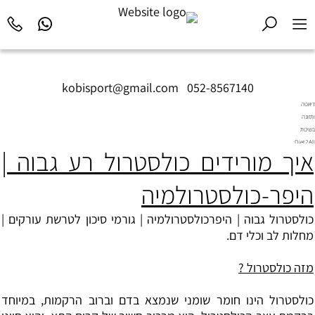
kobisport@gmail.com
|
052-8567140
דיאטה
ותזונה
בשיטת
Diet2All:
איך מורידים כולסטרול רע גבוה |
המדע
שמאחורי
הגוף
היפר-כולסטרולמיה
המושלם.
כולסטרול גבוה | היפרכולסטרולמיה | גורמי סיכון לטרשת עורקים |
מחלות לב וכלי דם.
מזה כולסטרול ?
כולסטרול
הינו חומר שומני שנמצא בדם וברוב הרקמות, במיוחד