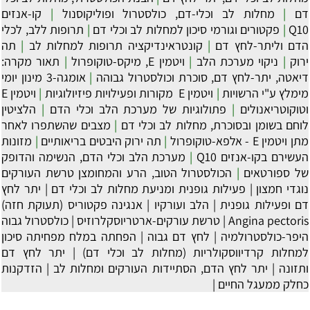
דם
|
מחלות לב וכלי-דם, כולסטרול ופוליקוסנול
|
קו-אנזים
Q10
|
פקטורים וגורמי סיכון למחלות לב וכלי דם
|
תרופות ללב, לכלי
הדם וליתר-לחץ דם
|
קונטראינדיקציה תרופות למחלות לב
|
תה
ירוק
|
ניקוי מערכת הלב
|
ויטמין E, מיקס-טוקופרול
|
תאור מקרה:
דיאטה, יתר-לחץ דם, סוכרת וכולסטרול גבוהה
|
אומגה-3 מינון יומי
מימלץ ע"י הרשויות
|
‏ויטמין E מקורות ופעילויות פיזיולוגיות
|
ויטמין E
וטוקוטריאנולים
|
פתולוגיות של מערכת הלב וכלי הדם
|
הלציטין
לוחם בשומן ובסוכרת, מחלות לב וכלי דם
|
מצבים שהשתפרו לאחר
מתן ויטמין E - אלפא-טוקופרול
|
תה ירוק היבטים בריאותיים
|
מזונות
העשירם בקו-אנזים Q10
|
מערכת הלב וכלי הדם, הנשימה והדופק
של ספורטאים
|
הכולסטרול הטוב, הרע והמחומצן טרשת העורקים
נוגדי חמצון
|
פעילות גופנית ומניעת מחלות לב וכלי דם
|
יתר לחץ
דם ופעילות גופנית
|
הלב ועורקיו
|
אנגינה פקטוריס (תעוקת חזה)
Angina pectoris
|
טרשת עורקים-ארטריוסקלרוזיס
|
כולסטרול גבוה
היפר-כולסטרולמיה
|
לחץ דם גבוה
|
הפחתה במלח מפחיתה סיכון
למחלות קרדיווסקולריות (מחלות לב וכלי דם)
|
יתר לחץ דם
ותזונה
|
יתר לחץ הדם, הסתיידות העורקים ומחלות לב
|
הזדקנות
כחלק ממעגל החיים
|