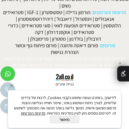
נשים
|
תרופות והורמונים:
הורמון גדילה
|
טסטוסטרון
|
IGF-1
|
סטרואידים
אנאבוליים
|
וינסטרול
|
דיאנבול
|
דיהידרוטסטוסטרון
|
הלוטסטין
|
סטרואידים תופעות לוואי
|
סוגי סטרואידים
|
כדורי
סטרואידים
|
אוקסנדרולון
|
דקה
דורבולין
|
בולדנון
|
מסטרון
|
פרימובולן
|
פורומים:
פורום דיאטה ותזונה
|
פורום פיתוח גוף וכושר
הצהרת נגישות
המידע אינו המלצה או התוויה לטיפול רפואי. בכל מקרה של בעיה
✕
רפואית יש להיוועץ ברופא המטפל. © כל הזכויות שמורות.
בניית אתרים
לידיעתך, באתרנו נעשה שימוש בקבצי Cookies, לרבות של צדדים
שלישיים, לצורך ניתוח השימוש באתר, שיפור חוויית הגלישה והצגת
פרסום מותאם אישית. המשך גלישה באתר מהווה את הסכמתך לשימוש
זה. לפרטים נוספים ניתן לעיין במדיניות הפרטיות.
מדיניות הפרטיות
מאשר