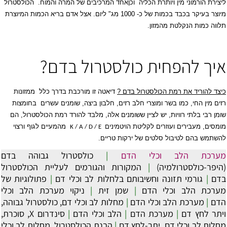
ליצירת הורמוני מין ויותרת הכליה
וכן
אחד המרכיבים של המרה והמוח.
הכולסטרול
מיוצר בעיקר בכבד בכמות של כ- 1000 מג" ליום. אצל אדם בריא הכמות המיוצרת
תלווה כמות הנקלטת מהמזון.
איך להפחית כולסטרול בדם?
כיצד להוריד את רמת הכולסטרול בדם ?
דיאטה זו מורכבת בדרך כלל
ממזונות
רזים מין החי, כמו בשר ומוצרי חלב רזים, חלבון ביצה, שומנים עשרים
בחומצות
שומן רבי בלתי רוויות, יש לציין ששומנים אלה, מלבד להורד רמת הכולסטרול, הם
מומסים, מעבירים ועוזרים לקליטת הויטמינים
מהמעיים לגוף ורצוי
K / A / D / E
להשתמש בהם לטיבול סלטים של ירקות טריים.
מערכת הלב וכלי הדם
|
כולסטרול גבוהה בדם
(היפר-כולסטרולמיה)
|
המקורות והגורמים לעליית הכולסטרול
בדם
|
גורמי תזונה וחשיבותם בלחלות לב וכלי דם
|
פתולוגיות של
מערכת הלב וכלי הדם
|
שמן זית
|
ניקוי מערכת הלב וכלי
הדם
|
מערכת הלב וכלי הדם
|
מחלות לב וכלי דם, כולסטרול גבוהה,
ויתר לחץ דם
|
מערכת הדם
|
הלב וכלי הדם
|
סינדרום X, סוכרת,
מחלות לב וכלי דם, יתר-לחץ דם
|
הבנת הכולסטרול, מחלות לב וכלי