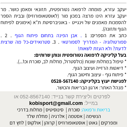
יעקב עזרא, מומחה לרפואה נטורופטית, תזונאי ומאמן כושר.
מר
יעקב עזרא הינו מרצה במכון מור (לאוסטאופורוזיס) ובבית הספר
להסמכות מאמנים של וינגייט - באוניברסיטת ת"א (אימונים לפיתוח
הגוף ותזונה).
כתב את הספרים:
1
. אבן הפינה בתחום פיתוח הגוף
. 2 .
ספורטולוגיה - המדריך לספורטאי
. 3.
סטרואידים-כל מה שרצית
לדעת? ולא העזת לשאות!
בעל קליניקה לרפואה נטורופטית ונותן שרותים:
* טיפול במחלות שונות (כולסטרול, מחלות לב, סוכרת וכו'...).
* דיאטות הרזייה ועיצוב הגוף.
* פיתוח גוף - עיצוב וחיטוב הגוף.
לפגישת יעוץ בקליניקה: 0528-567140
* מנהל האתר: ארגון הבריאות והכושר.
לפרטים וליצירת קשר בנייד: 052-8567140
או
במייל:
kobisport@gmail.com
בריאות ורפואה:
סוכרת
|
סינוסיטיס
|
מחלות בדרכי
הנשימה
|
אסטמה
|
אלרגיה
|
מחלת שלד
ומפרקים
|
גאוט
|
אוסטאופורוזיס
|
קרוהן
|
אולקוס
|
לחץ דם