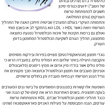
כולסטרול בדם (ערכים גבוהים
של הטוב") ידועים כגורמי סיכון
חשובים להתפתחות טרשת
העורקים (גורם התחלואה
והתמותה העיקרי בעולם המערבי) שביטויה תיתכן האצה של התהליך
הטרשתי וזאת כאשר HDL ו- LDL הוא בהתקף לב או בשבץ מוחי
ואולם גם ברמות תקינות של איכות הכולסטרול נפגעת כתוצאה
מחמצונו, תהליך הגורם לשקיעת הכולסטרול המחומצן בדופן
העורק.
נוגדי חמצון (
אנטיאוקסידנטים
) מצויים בפירות ובירקות מסוימים
והקבוצה היעילה ביותר שלהם היא הפוליפ נולים. במעבדה הראו כי
פוליפ נולים אשר בודדו מיין אדום או ממיץ רימונים (פלאבונולים
וטנינים) מעכבים את חמצון הכולסטרול וכתוצאה מכך מקטינים את
גודל הנגע הטרשתי הן בחיות מעבדה והן בחולים טרשתיים.
השפעות אלו קשורות במנגנונים המשפיעים על ביטוי גנים המעורבים
בעקה חמצונית. בשנים האחרונות הראו את קיומו של קו הגנה שני
כנגד תהליכי חמצון הכולסטרול שבדם. HDL והתפתחות טרשת
עורקים, הגנה המבוססת על פעילות האנזים פאראאוקסונאז (שהינו