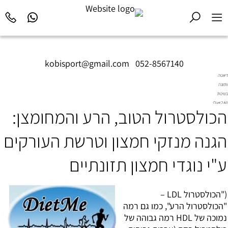
kobisport@gmail.com
|
052-8567140
דיאטה
ותזונה
בשיטת
Diet2All:
הכולסטרול הטוב, הרע והמחומצן:
המדע
שמאחורי
הגוף
הגנה מנזקי חמצון וטרשת העורקים
המושלם.
ע"י נוגדי חמצון תזונתיים
("ה
כולסטרול
LDL –
"הכולסטרול הרע", כמו גם רמה
נמוכה של HDL רמה גבוהה של