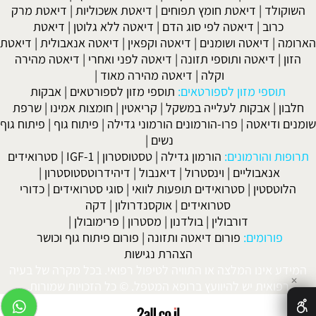
השוקולד
|
דיאטת חומץ תפוחים
|
דיאטת אשכוליות
|
דיאטת מרק
כרוב
|
דיאטה לפי סוג הדם
|
דיאטה ללא גלוטן
|
דיאטת
הארומה
|
דיאטה ושומנים
|
דיאטה וקפאין
|
דיאטה אנאבולית
|
דיאטת
הזון
|
דיאטה ותוספי תזונה
|
דיאטה לפני ואחרי
|
דיאטה מהירה
וקלה
|
דיאטה מהירה מאוד
|
תוספי מזון לספורטאים:
תוספי מזון לספורטאים
|
אבקות
חלבון
|
אבקות לעלייה במשקל
|
קריאטין
|
חומצות אמינו
|
שרפת
שומנים ודיאטה
|
פרו-הורמונים הורמוני גדילה
|
פיתוח גוף
|
פיתוח גוף
נשים
|
תרופות והורמונים:
הורמון גדילה
|
טסטוסטרון
|
IGF-1
|
סטרואידים
אנאבוליים
|
וינסטרול
|
דיאנבול
|
דיהידרוטסטוסטרון
|
הלוטסטין
|
סטרואידים תופעות לוואי
|
סוגי סטרואידים
|
כדורי
סטרואידים
|
אוקסנדרולון
|
דקה
דורבולין
|
בולדנון
|
מסטרון
|
פרימובולן
|
פורומים:
פורום דיאטה ותזונה
|
פורום פיתוח גוף וכושר
הצהרת נגישות
המידע אינו המלצה או התוויה לטיפול רפואי. בכל מקרה של בעיה
✕
רפואית יש להיוועץ ברופא המטפל. © כל הזכויות שמורות.