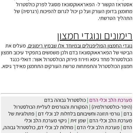
אסטראז הקשור ל- הפאראאוקסונאז מסוגל לפרק כולסטרול
מחומצן בדופן העורק ועל כן יכול לגרום להפיכות (רגרסיה) של
התהליך הטרשתי.
רימונים ונוגדי חמצון
נוגדי החמצון הפוליפנולים ובמיוחד אלו שבמיץ רימונים
, מעלים את
הביטוי של הפאראאוקסונאז בדם ולכן משמשים בתפקיד עיכוב חמצון
הכולסטרול מחד גיסא וזירוז פירוק הכולסטרול אשר: דואלי כנגד
חמצון הכולסטרול והתפתחות טרשת העורקים התחמצן מאידך גיסא.
מערכת הלב וכלי הדם
|
כולסטרול גבוהה בדם
(היפר-כולסטרולמיה)
|
המקורות והגורמים לעליית הכולסטרול
בדם
|
גורמי תזונה וחשיבותם בלחלות לב וכלי דם
|
פתולוגיות של
מערכת הלב וכלי הדם
|
שמן זית
|
ניקוי מערכת הלב וכלי
הדם
|
מערכת הלב וכלי הדם
|
מחלות לב וכלי דם, כולסטרול גבוהה,