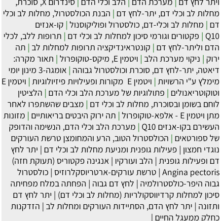
ויתר לחץ דם
|
מערכת הדם
|
הלב וכלי הדם
|
סינדרום X, סוכרת,
מחלות לב וכלי דם, יתר-לחץ דם
|
הבנת הכולסטרול, מחלות לב וכלי
דם
|
מחלות לב וכלי-דם, כולסטרול ופוליקוסנול
|
קו-אנזים
Q10
|
פקטורים וגורמי סיכון למחלות לב וכלי דם
|
תרופות ללב, לכלי
הדם וליתר-לחץ דם
|
קונטראינדיקציה תרופות למחלות לב
|
תה
ירוק
|
ניקוי מערכת הלב
|
ויטמין E, מיקס-טוקופרול
|
תאור מקרה:
דיאטה, יתר-לחץ דם, סוכרת וכולסטרול גבוהה
|
אומגה-3 מינון יומי
מימלץ ע"י הרשויות
|
‏ויטמין E מקורות ופעילויות פיזיולוגיות
|
ויטמין E
וטוקוטריאנולים
|
פתולוגיות של מערכת הלב וכלי הדם
|
הלציטין
לוחם בשומן ובסוכרת, מחלות לב וכלי דם
|
מצבים שהשתפרו לאחר
מתן ויטמין E - אלפא-טוקופרול
|
תה ירוק היבטים בריאותיים
|
מזונות
העשירם בקו-אנזים Q10
|
מערכת הלב וכלי הדם, הנשימה והדופק
של ספורטאים
|
הכולסטרול הטוב, הרע והמחומצן טרשת העורקים
נוגדי חמצון
|
פעילות גופנית ומניעת מחלות לב וכלי דם
|
יתר לחץ
דם ופעילות גופנית
|
הלב ועורקיו
|
אנגינה פקטוריס (תעוקת חזה)
Angina pectoris
|
טרשת עורקים-ארטריוסקלרוזיס
|
כולסטרול
גבוה היפר-כולסטרולמיה
|
לחץ דם גבוה
|
הפחתה במלח מפחיתה
סיכון למחלות קרדיווסקולריות (מחלות לב וכלי דם)
|
יתר לחץ דם
ותזונה
|
יתר לחץ הדם, הסתיידות העורקים ומחלות לב
|
הזדקנות
כחלק ממעגל החיים
|