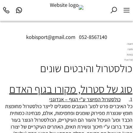
kobisport@gmail.com
|
052-8567140
דיאטה
ותזונה
בשיטת
Diet2All:
כולסטרול והיבטים שונים
המדע
שמאחורי
הגוף
המושלם.
סוג של סטרול, מקורו בגוף האדם
1.
כולסטרול המיוצר ע"י הגוף – אנדוגני
כל האיברים פרט למע' העצבים מסוגלים לייצר
כולסטרול
מחומצת
חומץ שנוצרת מפירוק שומנים ופחמימות, אולם, מבחינה כמותית
הכבד ומע' העיכול והעור הם העיקריים, הכולסטרול הנוצר בעור
אובד ברובו ע"י חיכוך ונשירת תאים, האתרים העיקריים של יצורו