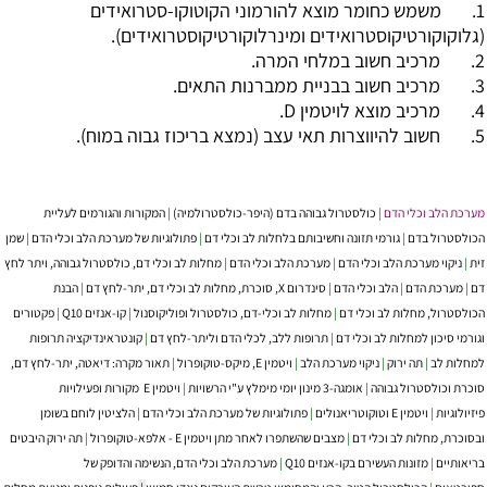
1. משמש כחומר מוצא להורמוני הקוטוקו-סטרואידים
(גלוקוקורטיקוסטרואידים ומינרלוקורטיקוסטרואידים).
2. מרכיב חשוב במלחי המרה.
3. מרכיב חשוב בבניית ממברנות התאים.
4. מרכיב מוצא לויטמין D.
5. חשוב להיווצרות תאי עצב (נמצא בריכוז גבוה במוח).
מערכת הלב וכלי הדם
|
כולסטרול גבוהה בדם (היפר-כולסטרולמיה)
|
המקורות והגורמים לעליית
הכולסטרול בדם
|
גורמי תזונה וחשיבותם בלחלות לב וכלי דם
|
פתולוגיות של מערכת הלב וכלי הדם
|
שמן
זית
|
ניקוי מערכת הלב וכלי הדם
|
מערכת הלב וכלי הדם
|
מחלות לב וכלי דם, כולסטרול גבוהה, ויתר לחץ
דם
|
מערכת הדם
|
הלב וכלי הדם
|
סינדרום X, סוכרת, מחלות לב וכלי דם, יתר-לחץ דם
|
הבנת
הכולסטרול, מחלות לב וכלי דם
|
מחלות לב וכלי-דם, כולסטרול ופוליקוסנול
|
קו-אנזים Q10
|
פקטורים
וגורמי סיכון למחלות לב וכלי דם
|
תרופות ללב, לכלי הדם וליתר-לחץ דם
|
קונטראינדיקציה תרופות
למחלות לב
|
תה ירוק
|
ניקוי מערכת הלב
|
ויטמין E, מיקס-טוקופרול
|
תאור מקרה: דיאטה, יתר-לחץ דם,
סוכרת וכולסטרול גבוהה
|
אומגה-3 מינון יומי מימלץ ע"י הרשויות
|
‏ויטמין E מקורות ופעילויות
פיזיולוגיות
|
ויטמין E וטוקוטריאנולים
|
פתולוגיות של מערכת הלב וכלי הדם
|
הלציטין לוחם בשומן
ובסוכרת, מחלות לב וכלי דם
|
מצבים שהשתפרו לאחר מתן ויטמין E - אלפא-טוקופרול
|
תה ירוק היבטים
בריאותיים
|
מזונות העשירם בקו-אנזים Q10
|
מערכת הלב וכלי הדם, הנשימה והדופק של