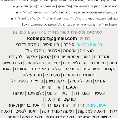
ספורטאים
|
הכולסטרול הטוב, הרע והמחומצן טרשת העורקים נוגדי חמצון
|
פעילות גופנית ומניעת מחלות
לב וכלי דם
|
יתר לחץ דם ופעילות גופנית
|
הלב ועורקיו
|
אנגינה פקטוריס (תעוקת חזה) Angina
pectoris
|
טרשת עורקים-ארטריוסקלרוזיס
|
כולסטרול גבוה היפר-כולסטרולמיה
|
לחץ דם
גבוה
|
הפחתה במלח מפחיתה סיכון למחלות קרדיווסקולריות (מחלות לב וכלי דם)
|
יתר לחץ דם
ותזונה
|
יתר לחץ הדם, הסתיידות העורקים ומחלות לב
|
הזדקנות כחלק ממעגל החיים
|
לפרטים וליצירת קשר בנייד: 052-8567140
או
במייל:
kobisport@gmail.com
בריאות ורפואה:
סוכרת
|
סינוסיטיס
|
מחלות בדרכי
הנשימה
|
אסטמה
|
אלרגיה
|
מחלת שלד
ומפרקים
|
גאוט
|
אוסטאופורוזיס
|
קרוהן
|
אולקוס
|
לחץ דם
גבוה
|
כולסטרול
|
טריגליצרידים
|
עצירות
|
מחלות עור
|
נשירת שיער
הקרחה
|
פסוריאזיס
|
סבוריאה
|
קוליטיס אולצרוזה
|
טחורים
|
לאחר
ניתוחי קיבה ומעיים
| מעי רגיז |
תת פעילות
התריס
|
היפוגליקמיה
|
דלקת בשתן
|
בריאות האישה גיל
המעבר
|
הריון ופוריות
האישה
|
קאנדידה
|
דיכאון
|
הרפס
|
אלצהיימר
|
טרשת
עורקים
|
פרקינסון
|
דיאטות שונות
:
הרזייה
|
הרזיה מהירה
|
דיאטה בהריון ולאחר
לידה
|
דיאטה למניקות
|
דיאטה לפני חתונה
|
דיאטה לנשים
|
דיאטה
לנשים בגיל המעבר
|
דיאטה לדוגמנים
|
דיאטה קלה
|
דיאטת