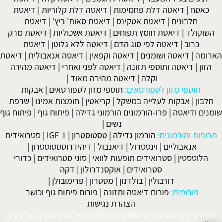
כאסח
|
דיאטה דלת פחמימות
|
דיאטה דלת קלוריות
|
דיאטת
חלבונים
|
דיאטת אטקינס
|
דיאטת סאות' ביץ'
|
דיאטת
השוקולד
|
דיאטת חומץ תפוחים
|
דיאטת אשכוליות
|
דיאטת מרק
כרוב
|
דיאטה לפי סוג הדם
|
דיאטה ללא גלוטן
|
דיאטת
הארומה
|
דיאטה ושומנים
|
דיאטה וקפאין
|
דיאטה אנאבולית
|
דיאטת
הזון
|
דיאטה ותוספי תזונה
|
דיאטה לפני ואחרי
|
דיאטה מהירה
וקלה
|
דיאטה מהירה מאוד
|
תוספי מזון לספורטאים:
תוספי מזון לספורטאים
|
אבקות
חלבון
|
אבקות לעלייה במשקל
|
קריאטין
|
חומצות אמינו
|
שרפת
שומנים ודיאטה
|
פרו-הורמונים הורמוני גדילה
|
פיתוח גוף
|
פיתוח גוף
נשים
|
תרופות והורמונים:
הורמון גדילה
|
טסטוסטרון
|
IGF-1
|
סטרואידים
אנאבוליים
|
וינסטרול
|
דיאנבול
|
דיהידרוטסטוסטרון
|
הלוטסטין
|
סטרואידים תופעות לוואי
|
סוגי סטרואידים
|
כדורי
סטרואידים
|
אוקסנדרולון
|
דקה
דורבולין
|
בולדנון
|
מסטרון
|
פרימובולן
|
פורומים:
פורום דיאטה ותזונה
|
פורום פיתוח גוף וכושר
הצהרת נגישות
המידע אינו המלצה או התוויה לטיפול רפואי. בכל מקרה של בעיה