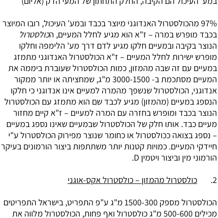
במע' העיכול הם הקיבה, החלק התחתון של המעי הדק (אליום)
97% מהכולסטרול האנדוגני מיוצר בכבד ובמע' העיכול, רובו המיוצר
בכבד מופרש במרה – ז"א הוא מגיע לחלל המעיים, ה
כולסטרול
הנוצר בקיבה ובמעיים חלקו מגיע לדם דרך מע' הלימפה וחלקו
מופרש ישירות לחלל המעיים – ז"א הכולסטרול האנדוגני מתמזג
במעיים עם זה שבה מהמזון, כמות הכולסטרול שעוברת ביממה את
המעיים מסתכמת ב- 3000-1500 מ"ג, שמחציתה או יותר ממקור
אנדוגני, הכולסטרול שנשפך מהמרה למעיים אינו אנדוגני כי חלקו
הנספג במעיים (מהמזון) מגיע לכבד שם הוא מתמזג עם הכולסטרול
הנוצר בכבד ומופרש בחזרה עם המרה למעיים – ז"א קיים מחזור
מעיים כבד. אותו חלק של הכולסטרול שבמעיים שאינו נספג במעיים
– נספג בצואה ככולסטרול או כחומר שנוצר מפירוק הכולסטרול ע"י
חיידקי המעיים. כמויות קטנות יותר משתתפות ביצור הורמונים בעיקר
הורמוני מין וביצור ויטמין D.
2.
כולסטרול מהמזון – כולסטרול אקס-אוגני
הכולסטרול מספק 1500-300 מ"ג ע"פ התפריט, בישראל התפריטים
מכילים 500-600 מ"ג כולסטרול ואף פחות, הכולסטרול מלווה את